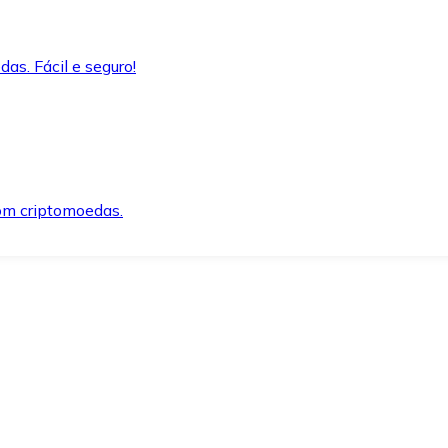
as. Fácil e seguro!
om criptomoedas.
ida e segura.
o precisar.