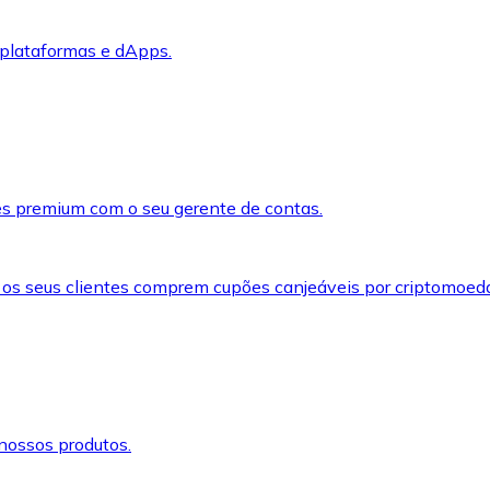
 plataformas e dApps.
s premium com o seu gerente de contas.
 os seus clientes comprem cupões canjeáveis por criptomoed
nossos produtos.