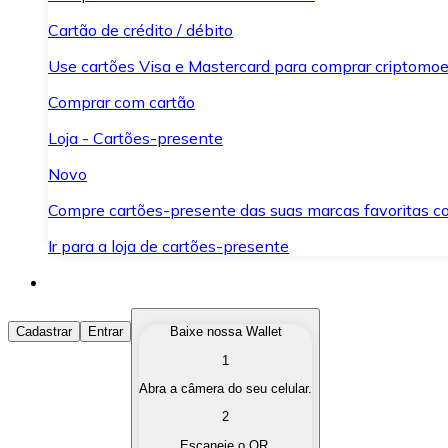
Cartão de crédito / débito
Use cartões Visa e Mastercard para comprar criptomoed
Comprar com cartão
Loja - Cartões-presente
Novo
Compre cartões-presente das suas marcas favoritas c
Ir para a loja de cartões-presente
Comprar Criptomoedas
Cadastrar
Entrar
Baixe nossa Wallet
1
Compre as criptomoedas de seu interesse de forma ráp
Abra a câmera do seu celular.
Vender Criptomoedas
2
Converta suas criptomoedas em moeda fiduciária quand
Escaneie o QR.