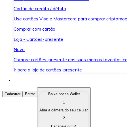
Cartão de crédito / débito
Use cartões Visa e Mastercard para comprar criptomoed
Comprar com cartão
Loja - Cartões-presente
Novo
Compre cartões-presente das suas marcas favoritas c
Ir para a loja de cartões-presente
Comprar Criptomoedas
Cadastrar
Entrar
Baixe nossa Wallet
1
Compre as criptomoedas de seu interesse de forma ráp
Abra a câmera do seu celular.
Vender Criptomoedas
2
Converta suas criptomoedas em moeda fiduciária quand
Escaneie o QR.