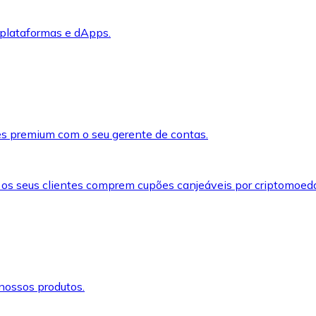
 plataformas e dApps.
s premium com o seu gerente de contas.
 os seus clientes comprem cupões canjeáveis por criptomoed
nossos produtos.