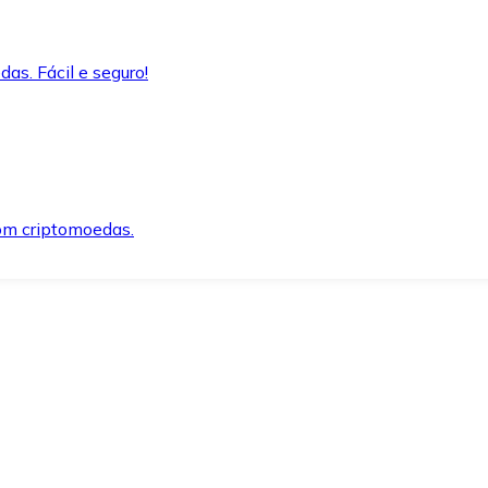
as. Fácil e seguro!
om criptomoedas.
ida e segura.
o precisar.