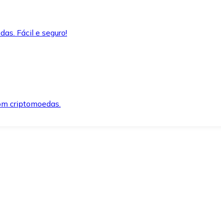
as. Fácil e seguro!
om criptomoedas.
ida e segura.
o precisar.