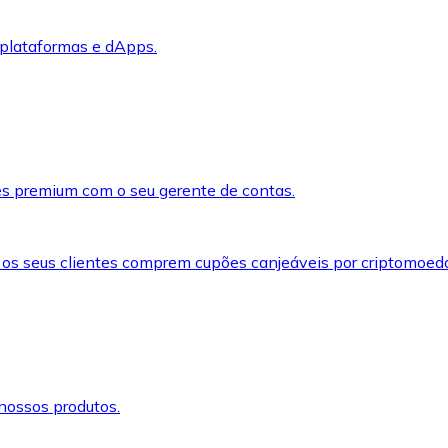
 plataformas e dApps.
s premium com o seu gerente de contas.
 os seus clientes comprem cupões canjeáveis por criptomoed
nossos produtos.