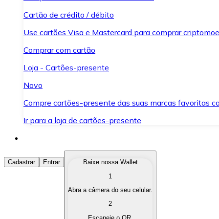
Cartão de crédito / débito
Use cartões Visa e Mastercard para comprar criptomoed
Comprar com cartão
Loja - Cartões-presente
Novo
Compre cartões-presente das suas marcas favoritas c
Ir para a loja de cartões-presente
Comprar Criptomoedas
Cadastrar
Entrar
Baixe nossa Wallet
1
Compre as criptomoedas de seu interesse de forma ráp
Abra a câmera do seu celular.
Vender Criptomoedas
2
Converta suas criptomoedas em moeda fiduciária quand
Escaneie o QR.