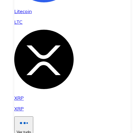
Litecoin
LTC
XRP
XRP
Ver tudo