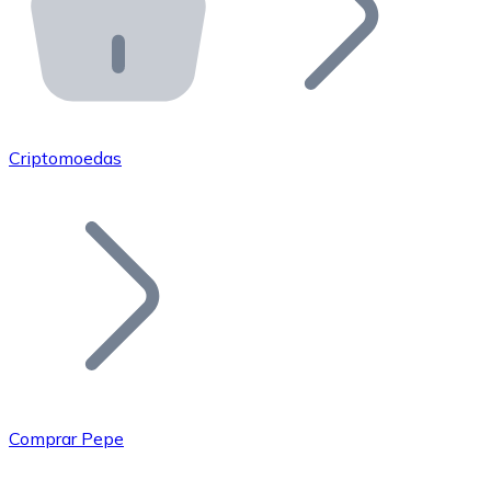
API Bitnovo
Integre nossa API no seu ecossistema.
Tornar-se Revendedor
Junte-se à nossa rede de revendedores e comercialize 
Criptomoedas
Adicionar um Token
Adicione o token do seu projeto ao nosso serviço de c
Comprar Pepe