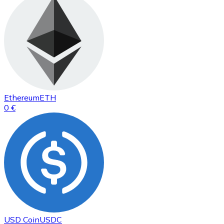
Ethereum
ETH
0 €
USD Coin
USDC