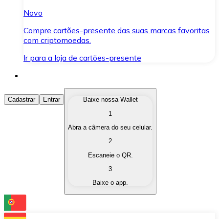
Novo
Compre cartões-presente das suas marcas favoritas
com criptomoedas.
Ir para a loja de cartões-presente
Comprar Criptomoedas
Cadastrar
Entrar
Baixe nossa Wallet
1
Compre as criptomoedas de seu interesse de forma ráp
Abra a câmera do seu celular.
Vender Criptomoedas
2
Converta suas criptomoedas em moeda fiduciária quand
Escaneie o QR.
3
Trocar (Swap)
Baixe o app.
Troque uma criptomoeda por outra instantaneamente,
Carteira Bitnovo