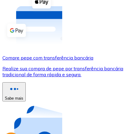
Compre criptomoedas com dinheiro e outros métodos d
Comprar com dinheiro
Transferência SEPA
Adicione fundos à sua conta Bitnovo ou faça compras d
Comprar com transferência bancária
Compre pepe com transferência bancária
Cartão de crédito / débito
Realize sua compra de pepe por transferência bancária
Use cartões Visa e Mastercard para comprar criptomoed
tradicional de forma rápida e segura.
Comprar com cartão
Loja - Cartões-presente
Sabe mais
Novo
Compre cartões-presente das suas marcas favoritas c
Ir para a loja de cartões-presente