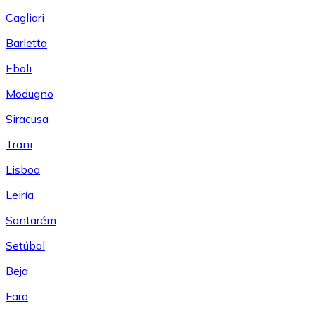
Cagliari
Barletta
Eboli
Modugno
Siracusa
Trani
Lisboa
Leiría
Santarém
Setúbal
Beja
Faro