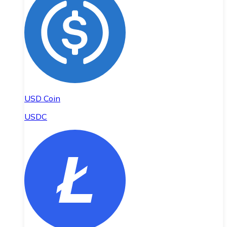
USD Coin
USDC