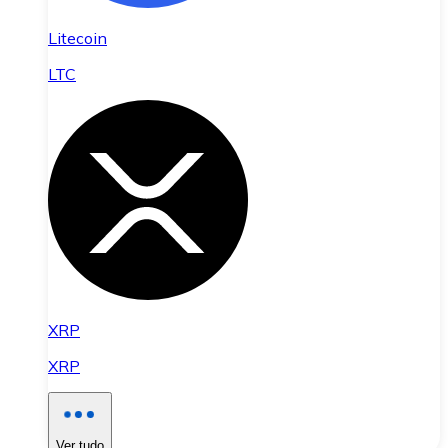
Litecoin
LTC
XRP
XRP
Ver tudo