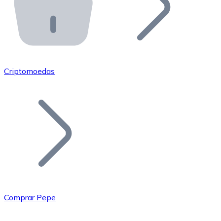
API Bitnovo
Integre nossa API no seu ecossistema.
Tornar-se Revendedor
Junte-se à nossa rede de revendedores e comercialize 
Criptomoedas
Adicionar um Token
Adicione o token do seu projeto ao nosso serviço de c
Comprar Pepe