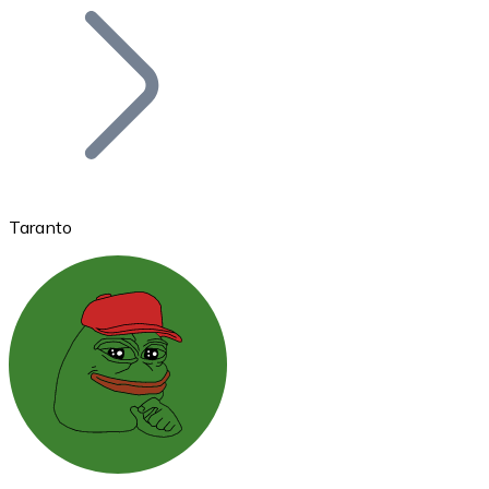
Bitcoin
BTC
Taranto
Ethereum
ETH