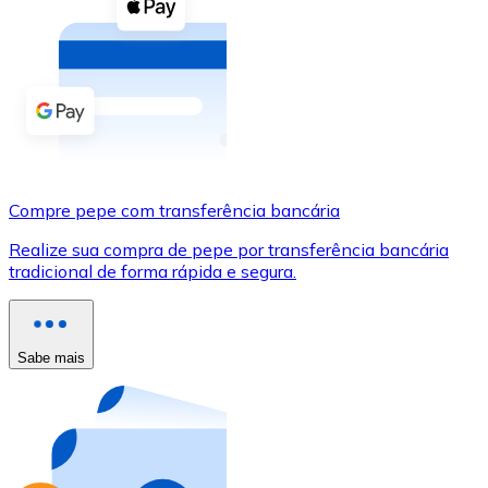
Compre criptomoedas com dinheiro e outros métodos d
Comprar com dinheiro
Transferência SEPA
Adicione fundos à sua conta Bitnovo ou faça compras d
Comprar com transferência bancária
Compre pepe com transferência bancária
Cartão de crédito / débito
Realize sua compra de pepe por transferência bancária
Use cartões Visa e Mastercard para comprar criptomoed
tradicional de forma rápida e segura.
Comprar com cartão
Loja - Cartões-presente
Sabe mais
Novo
Compre cartões-presente das suas marcas favoritas c
Ir para a loja de cartões-presente