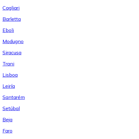
Cagliari
Barletta
Eboli
Modugno
Siracusa
Trani
Lisboa
Leiría
Santarém
Setúbal
Beja
Faro