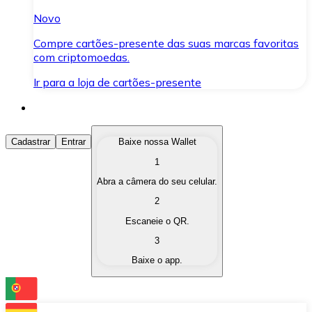
Novo
Compre cartões-presente das suas marcas favoritas
com criptomoedas.
Ir para a loja de cartões-presente
Comprar Criptomoedas
Cadastrar
Entrar
Baixe nossa Wallet
1
Compre as criptomoedas de seu interesse de forma ráp
Abra a câmera do seu celular.
Vender Criptomoedas
2
Converta suas criptomoedas em moeda fiduciária quand
Escaneie o QR.
3
Trocar (Swap)
Baixe o app.
Troque uma criptomoeda por outra instantaneamente,
Carteira Bitnovo