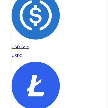
USD Coin
USDC