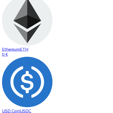
Ethereum
ETH
0 €
USD Coin
USDC