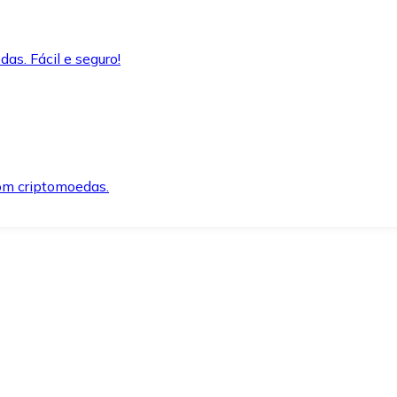
as. Fácil e seguro!
om criptomoedas.
ida e segura.
o precisar.