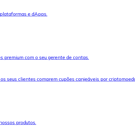
 plataformas e dApps.
s premium com o seu gerente de contas.
 os seus clientes comprem cupões canjeáveis por criptomoed
nossos produtos.