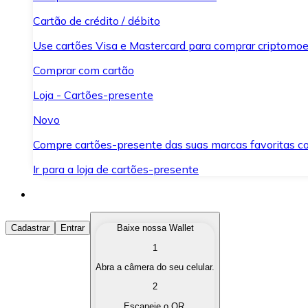
Cartão de crédito / débito
Use cartões Visa e Mastercard para comprar criptomoed
Comprar com cartão
Loja - Cartões-presente
Novo
Compre cartões-presente das suas marcas favoritas c
Ir para a loja de cartões-presente
Comprar Criptomoedas
Cadastrar
Entrar
Baixe nossa Wallet
1
Compre as criptomoedas de seu interesse de forma ráp
Abra a câmera do seu celular.
Vender Criptomoedas
2
Converta suas criptomoedas em moeda fiduciária quand
Escaneie o QR.