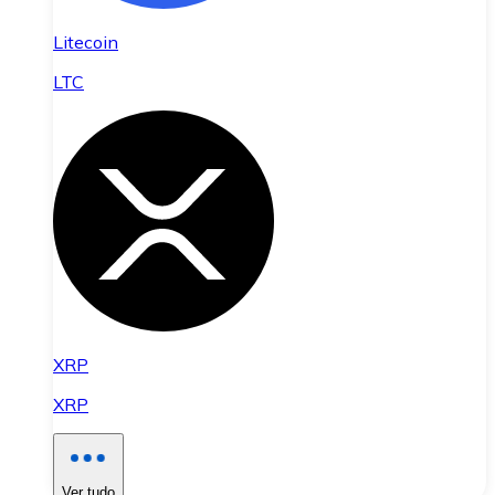
Litecoin
LTC
XRP
XRP
Ver tudo