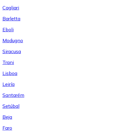
Cagliari
Barletta
Eboli
Modugno
Siracusa
Trani
Lisboa
Leiría
Santarém
Setúbal
Beja
Faro