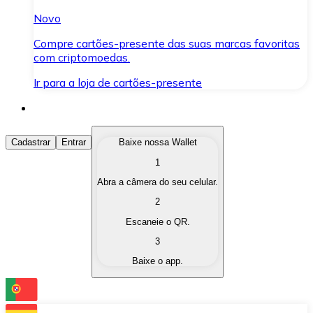
Novo
Compre cartões-presente das suas marcas favoritas
com criptomoedas.
Ir para a loja de cartões-presente
Comprar Criptomoedas
Cadastrar
Entrar
Baixe nossa Wallet
1
Compre as criptomoedas de seu interesse de forma ráp
Abra a câmera do seu celular.
Vender Criptomoedas
2
Converta suas criptomoedas em moeda fiduciária quand
Escaneie o QR.
3
Trocar (Swap)
Baixe o app.
Troque uma criptomoeda por outra instantaneamente,
Carteira Bitnovo