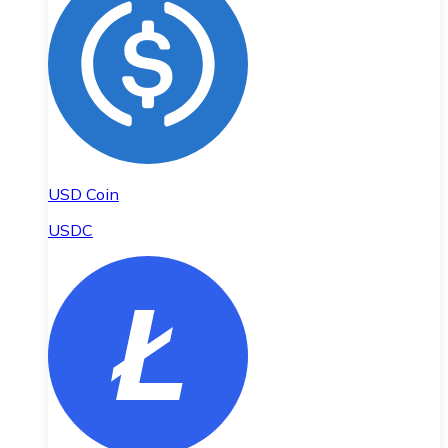
USD Coin
USDC