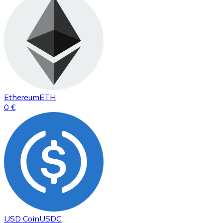
Ethereum
ETH
0 €
USD Coin
USDC