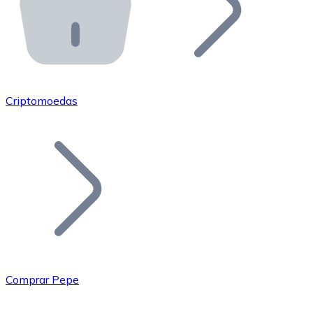
API Bitnovo
Integre nossa API no seu ecossistema.
Tornar-se Revendedor
Junte-se à nossa rede de revendedores e comercialize 
Criptomoedas
Adicionar um Token
Adicione o token do seu projeto ao nosso serviço de c
Comprar Pepe