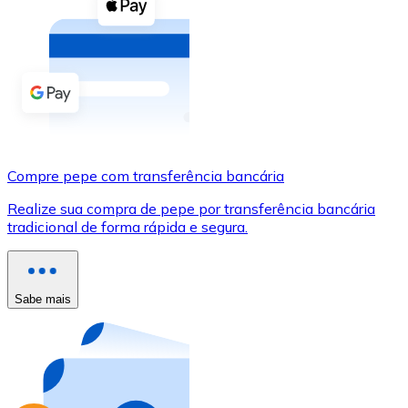
Compre criptomoedas com dinheiro e outros métodos d
Comprar com dinheiro
Transferência SEPA
Adicione fundos à sua conta Bitnovo ou faça compras d
Comprar com transferência bancária
Compre pepe com transferência bancária
Cartão de crédito / débito
Realize sua compra de pepe por transferência bancária
Use cartões Visa e Mastercard para comprar criptomoed
tradicional de forma rápida e segura.
Comprar com cartão
Loja - Cartões-presente
Sabe mais
Novo
Compre cartões-presente das suas marcas favoritas c
Ir para a loja de cartões-presente