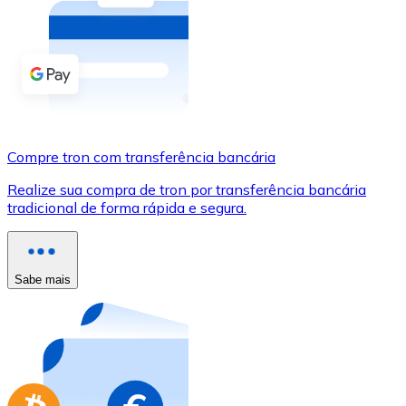
Compre criptomoedas com dinheiro e outros métodos d
Comprar com dinheiro
Transferência SEPA
Adicione fundos à sua conta Bitnovo ou faça compras d
Compre tron com transferência bancária
Comprar com transferência bancária
Realize sua compra de tron por transferência bancária
Cartão de crédito / débito
tradicional de forma rápida e segura.
Use cartões Visa e Mastercard para comprar criptomoed
Comprar com cartão
Sabe mais
Loja - Cartões-presente
Novo
Compre cartões-presente das suas marcas favoritas c
Ir para a loja de cartões-presente