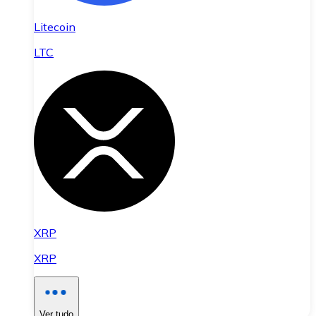
Litecoin
LTC
XRP
XRP
Ver tudo