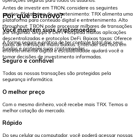
Antes de investir em TRON, considere os seguintes
Por que Bitnovo?
pontos: Plataforma de entretenimento: TRX alimenta uma
plataforma para conteúdo digital e entretenimento. Alto
throughput: TRON pode processar milhares de transações
Você mantém suas criptomoedas
por segundo. dApps e DeFi: Hospeda muitas aplicações
descentralizadas e protocolos DeFi. Baixas taxas: Oferece
A forma segura e prática de ter controle total dos seus
taxas de transação muito baixas. Entender seu foco em
fundos e proteger suas criptomoedas.
entretenimento digital e escalabilidade ajudará você a
tomar decisões de investimento informadas.
Seguro e confiável
Todas as nossas transações são protegidas pela
segurança informática.
O melhor preço
Com o mesmo dinheiro, você recebe mais TRX. Temos a
melhor cotação do mercado.
Rápido
Do seu celular ou computador, você poderá acessar nossas