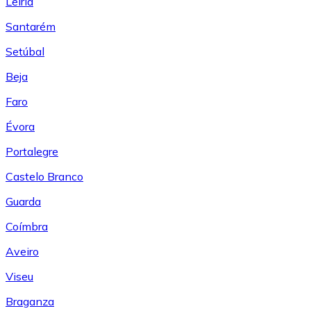
Leiría
Santarém
Setúbal
Beja
Faro
Évora
Portalegre
Castelo Branco
Guarda
Coímbra
Aveiro
Viseu
Braganza