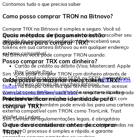
Contamos tudo o que precisa saber
Como posso comprar TRON na Bitnovo?
Comprar TRX na Bitnovo é simples e seguro. Você só
Quais métodos de pagamento estão
precisa se registrar, verificar sua identidade e escolher seu
método de pagamento preferido. Você receberá seus
disponíveis para comprar TRX?
tokens em sua carteira Bitnovo ou em qualquer endereço
externo compatível.
Na Bitnovo você pode comprar TRON usando:
Posso comprar TRX com dinheiro?
Cartão de crédito ou débito (Visa, Mastercard, Apple
Pay, Google Pay)
Sim. Você pode comprar TRON com dinheiro através de
Transferência bancária SEPA ou SEPA Instantânea
Onde posso armazenar meus tokens TRX?
vouchers Bitnovo, disponíveis em mais de
40.000 pontos
Dinheiro através de vouchers Bitnovo
físicos
na Europa. Uma vez que tenha o voucher, acesse:
www.bitnovo.com/buy/cash/tron/
e resgate-o rápida e
Com sua conta Bitnovo você obtém uma carteira integrada
seguramente.
Preciso verificar minha identidade para
onde pode armazenar e gerenciar seus tokens TRX com
segurança. Você também pode enviá-los para uma carteira
comprar TRX?
externa compatível com TRON, como TronLink, Trust
Wallet ou Ledger.
Sim. Devido às regulamentações legais, é obrigatório
O que devo considerar antes de comprar
verificar sua identidade antes de comprar criptomoedas na
Bitnovo. O processo é simples e rápido, e garante
TRON?
operações seguras para todos os usuários.