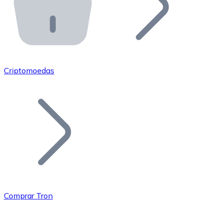
API Bitnovo
Integre nossa API no seu ecossistema.
Tornar-se Revendedor
Junte-se à nossa rede de revendedores e comercialize 
Criptomoedas
Adicionar um Token
Adicione o token do seu projeto ao nosso serviço de c
Comprar Tron