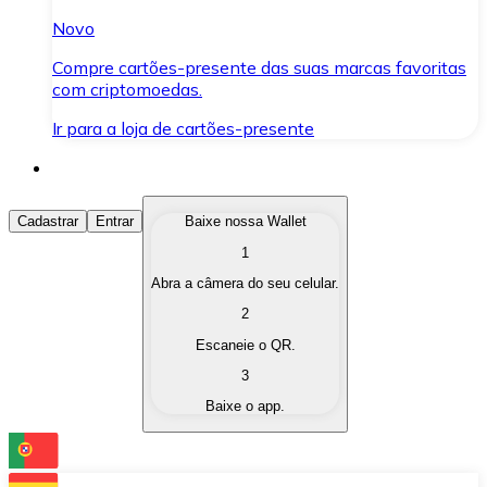
Novo
Compre cartões-presente das suas marcas favoritas
com criptomoedas.
Ir para a loja de cartões-presente
Comprar Criptomoedas
Cadastrar
Entrar
Baixe nossa Wallet
1
Compre as criptomoedas de seu interesse de forma ráp
Abra a câmera do seu celular.
Vender Criptomoedas
2
Converta suas criptomoedas em moeda fiduciária quand
Escaneie o QR.
3
Trocar (Swap)
Baixe o app.
Troque uma criptomoeda por outra instantaneamente,
Carteira Bitnovo