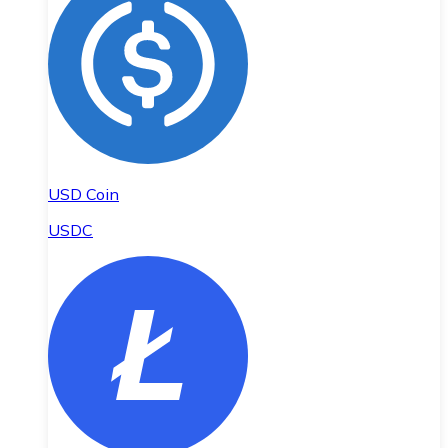
USD Coin
USDC