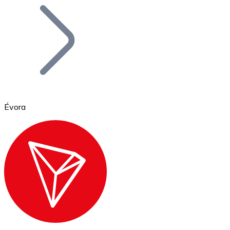
Bitcoin
BTC
Évora
Ethereum
ETH