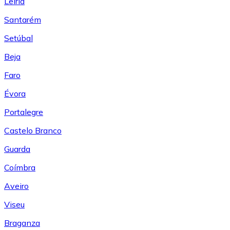
Leiría
Santarém
Setúbal
Beja
Faro
Évora
Portalegre
Castelo Branco
Guarda
Coímbra
Aveiro
Viseu
Braganza