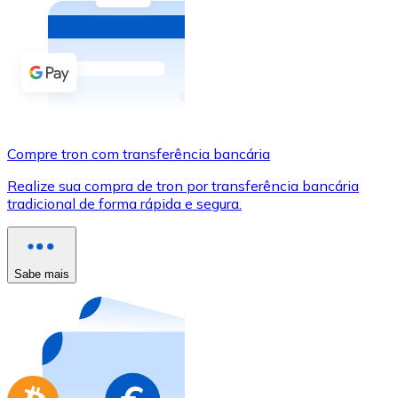
Compre criptomoedas com dinheiro e outros métodos d
Comprar com dinheiro
Transferência SEPA
Adicione fundos à sua conta Bitnovo ou faça compras d
Compre tron com transferência bancária
Comprar com transferência bancária
Realize sua compra de tron por transferência bancária
Cartão de crédito / débito
tradicional de forma rápida e segura.
Use cartões Visa e Mastercard para comprar criptomoed
Comprar com cartão
Sabe mais
Loja - Cartões-presente
Novo
Compre cartões-presente das suas marcas favoritas c
Ir para a loja de cartões-presente