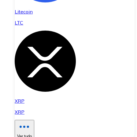
Litecoin
LTC
XRP
XRP
Ver tudo