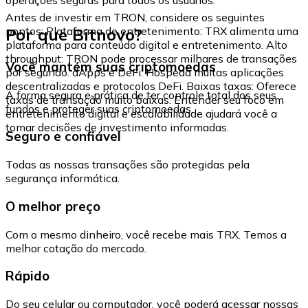
Antes de investir em TRON, considere os seguintes
Por que Bitnovo?
pontos: Plataforma de entretenimento: TRX alimenta uma
plataforma para conteúdo digital e entretenimento. Alto
throughput: TRON pode processar milhares de transações
Você mantém suas criptomoedas
por segundo. dApps e DeFi: Hospeda muitas aplicações
descentralizadas e protocolos DeFi. Baixas taxas: Oferece
A forma segura e prática de ter controle total dos seus
taxas de transação muito baixas. Entender seu foco em
fundos e proteger suas criptomoedas.
entretenimento digital e escalabilidade ajudará você a
tomar decisões de investimento informadas.
Seguro e confiável
Todas as nossas transações são protegidas pela
segurança informática.
O melhor preço
Com o mesmo dinheiro, você recebe mais TRX. Temos a
melhor cotação do mercado.
Rápido
Do seu celular ou computador, você poderá acessar nossas