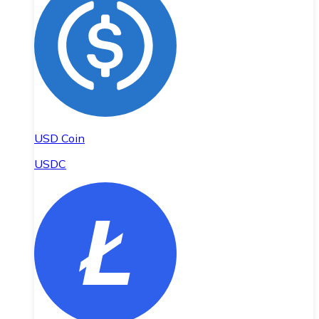
USD Coin
USDC