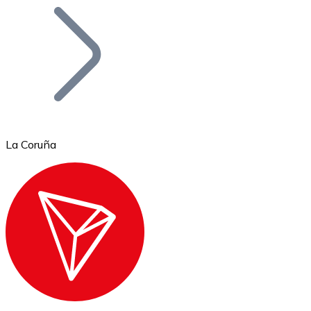
Bitcoin
BTC
La Coruña
Ethereum
ETH