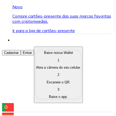
Novo
Compre cartões-presente das suas marcas favoritas
com criptomoedas.
Ir para a loja de cartões-presente
Comprar Criptomoedas
Cadastrar
Entrar
Baixe nossa Wallet
1
Compre as criptomoedas de seu interesse de forma ráp
Abra a câmera do seu celular.
Vender Criptomoedas
2
Converta suas criptomoedas em moeda fiduciária quand
Escaneie o QR.
3
Trocar (Swap)
Baixe o app.
Troque uma criptomoeda por outra instantaneamente,
Carteira Bitnovo