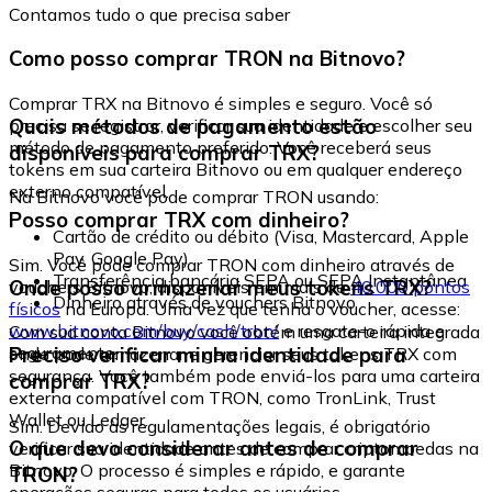
Contamos tudo o que precisa saber
Como posso comprar TRON na Bitnovo?
Comprar TRX na Bitnovo é simples e seguro. Você só
Quais métodos de pagamento estão
precisa se registrar, verificar sua identidade e escolher seu
método de pagamento preferido. Você receberá seus
disponíveis para comprar TRX?
tokens em sua carteira Bitnovo ou em qualquer endereço
externo compatível.
Na Bitnovo você pode comprar TRON usando:
Posso comprar TRX com dinheiro?
Cartão de crédito ou débito (Visa, Mastercard, Apple
Pay, Google Pay)
Sim. Você pode comprar TRON com dinheiro através de
Transferência bancária SEPA ou SEPA Instantânea
Onde posso armazenar meus tokens TRX?
vouchers Bitnovo, disponíveis em mais de
40.000 pontos
Dinheiro através de vouchers Bitnovo
físicos
na Europa. Uma vez que tenha o voucher, acesse:
www.bitnovo.com/buy/cash/tron/
e resgate-o rápida e
Com sua conta Bitnovo você obtém uma carteira integrada
seguramente.
Preciso verificar minha identidade para
onde pode armazenar e gerenciar seus tokens TRX com
segurança. Você também pode enviá-los para uma carteira
comprar TRX?
externa compatível com TRON, como TronLink, Trust
Wallet ou Ledger.
Sim. Devido às regulamentações legais, é obrigatório
O que devo considerar antes de comprar
verificar sua identidade antes de comprar criptomoedas na
Bitnovo. O processo é simples e rápido, e garante
TRON?
operações seguras para todos os usuários.