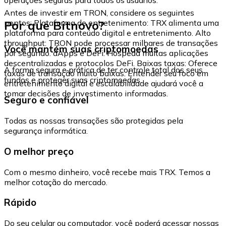
Antes de investir em TRON, considere os seguintes
Por que Bitnovo?
pontos: Plataforma de entretenimento: TRX alimenta uma
plataforma para conteúdo digital e entretenimento. Alto
throughput: TRON pode processar milhares de transações
Você mantém suas criptomoedas
por segundo. dApps e DeFi: Hospeda muitas aplicações
descentralizadas e protocolos DeFi. Baixas taxas: Oferece
A forma segura e prática de ter controle total dos seus
taxas de transação muito baixas. Entender seu foco em
fundos e proteger suas criptomoedas.
entretenimento digital e escalabilidade ajudará você a
tomar decisões de investimento informadas.
Seguro e confiável
Todas as nossas transações são protegidas pela
segurança informática.
O melhor preço
Com o mesmo dinheiro, você recebe mais TRX. Temos a
melhor cotação do mercado.
Rápido
Do seu celular ou computador, você poderá acessar nossas