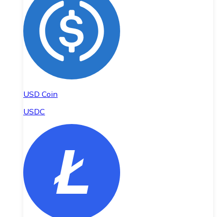
USD Coin
USDC