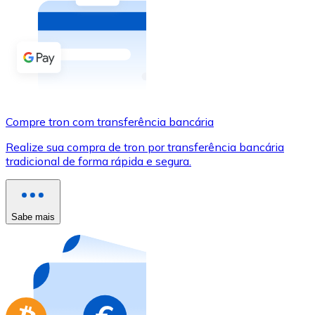
Compre criptomoedas com dinheiro e outros métodos d
Comprar com dinheiro
Transferência SEPA
Adicione fundos à sua conta Bitnovo ou faça compras d
Compre tron com transferência bancária
Comprar com transferência bancária
Realize sua compra de tron por transferência bancária
Cartão de crédito / débito
tradicional de forma rápida e segura.
Use cartões Visa e Mastercard para comprar criptomoed
Comprar com cartão
Sabe mais
Loja - Cartões-presente
Novo
Compre cartões-presente das suas marcas favoritas c
Ir para a loja de cartões-presente