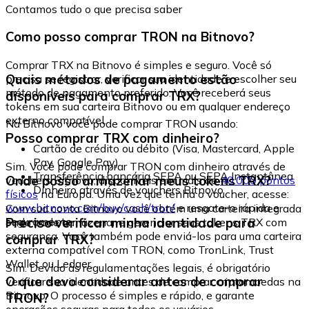
Contamos tudo o que precisa saber
Como posso comprar TRON na Bitnovo?
Comprar TRX na Bitnovo é simples e seguro. Você só
Quais métodos de pagamento estão
precisa se registrar, verificar sua identidade e escolher seu
método de pagamento preferido. Você receberá seus
disponíveis para comprar TRX?
tokens em sua carteira Bitnovo ou em qualquer endereço
externo compatível.
Na Bitnovo você pode comprar TRON usando:
Posso comprar TRX com dinheiro?
Cartão de crédito ou débito (Visa, Mastercard, Apple
Pay, Google Pay)
Sim. Você pode comprar TRON com dinheiro através de
Transferência bancária SEPA ou SEPA Instantânea
Onde posso armazenar meus tokens TRX?
vouchers Bitnovo, disponíveis em mais de
40.000 pontos
Dinheiro através de vouchers Bitnovo
físicos
na Europa. Uma vez que tenha o voucher, acesse:
www.bitnovo.com/buy/cash/tron/
e resgate-o rápida e
Com sua conta Bitnovo você obtém uma carteira integrada
seguramente.
Preciso verificar minha identidade para
onde pode armazenar e gerenciar seus tokens TRX com
segurança. Você também pode enviá-los para uma carteira
comprar TRX?
externa compatível com TRON, como TronLink, Trust
Wallet ou Ledger.
Sim. Devido às regulamentações legais, é obrigatório
O que devo considerar antes de comprar
verificar sua identidade antes de comprar criptomoedas na
Bitnovo. O processo é simples e rápido, e garante
TRON?
operações seguras para todos os usuários.