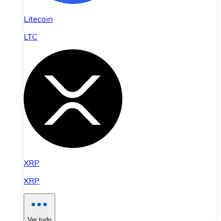
Litecoin
LTC
XRP
XRP
Ver tudo