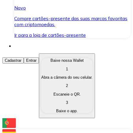
Novo
Compre cartões-presente das suas marcas favoritas
com criptomoedas.
Ir para a loja de cartões-presente
Comprar Criptomoedas
Cadastrar
Entrar
Baixe nossa Wallet
1
Compre as criptomoedas de seu interesse de forma ráp
Abra a câmera do seu celular.
Vender Criptomoedas
2
Converta suas criptomoedas em moeda fiduciária quand
Escaneie o QR.
3
Trocar (Swap)
Baixe o app.
Troque uma criptomoeda por outra instantaneamente,
Carteira Bitnovo