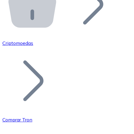
API Bitnovo
Integre nossa API no seu ecossistema.
Tornar-se Revendedor
Junte-se à nossa rede de revendedores e comercialize 
Criptomoedas
Adicionar um Token
Adicione o token do seu projeto ao nosso serviço de c
Comprar Tron