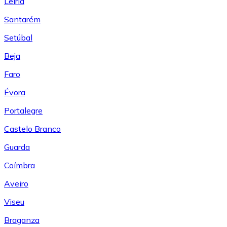
Leiría
Santarém
Setúbal
Beja
Faro
Évora
Portalegre
Castelo Branco
Guarda
Coímbra
Aveiro
Viseu
Braganza