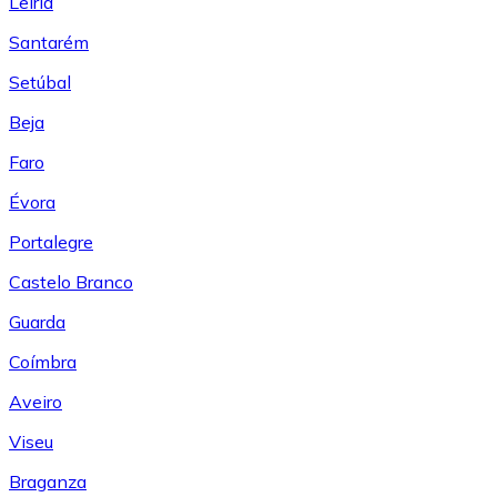
Leiría
Santarém
Setúbal
Beja
Faro
Évora
Portalegre
Castelo Branco
Guarda
Coímbra
Aveiro
Viseu
Braganza