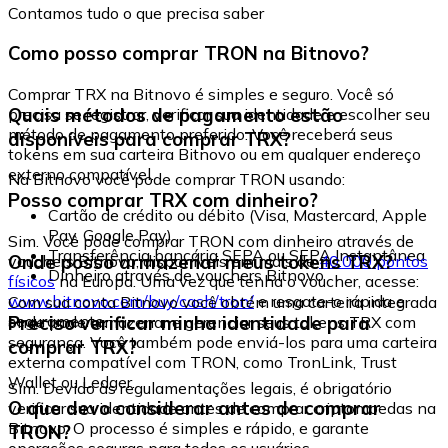
Contamos tudo o que precisa saber
Como posso comprar TRON na Bitnovo?
Comprar TRX na Bitnovo é simples e seguro. Você só
Quais métodos de pagamento estão
precisa se registrar, verificar sua identidade e escolher seu
método de pagamento preferido. Você receberá seus
disponíveis para comprar TRX?
tokens em sua carteira Bitnovo ou em qualquer endereço
externo compatível.
Na Bitnovo você pode comprar TRON usando:
Posso comprar TRX com dinheiro?
Cartão de crédito ou débito (Visa, Mastercard, Apple
Pay, Google Pay)
Sim. Você pode comprar TRON com dinheiro através de
Transferência bancária SEPA ou SEPA Instantânea
Onde posso armazenar meus tokens TRX?
vouchers Bitnovo, disponíveis em mais de
40.000 pontos
Dinheiro através de vouchers Bitnovo
físicos
na Europa. Uma vez que tenha o voucher, acesse:
www.bitnovo.com/buy/cash/tron/
e resgate-o rápida e
Com sua conta Bitnovo você obtém uma carteira integrada
seguramente.
Preciso verificar minha identidade para
onde pode armazenar e gerenciar seus tokens TRX com
segurança. Você também pode enviá-los para uma carteira
comprar TRX?
externa compatível com TRON, como TronLink, Trust
Wallet ou Ledger.
Sim. Devido às regulamentações legais, é obrigatório
O que devo considerar antes de comprar
verificar sua identidade antes de comprar criptomoedas na
Bitnovo. O processo é simples e rápido, e garante
TRON?
operações seguras para todos os usuários.