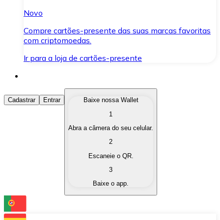
Novo
Compre cartões-presente das suas marcas favoritas
com criptomoedas.
Ir para a loja de cartões-presente
Comprar Criptomoedas
Cadastrar
Entrar
Baixe nossa Wallet
1
Compre as criptomoedas de seu interesse de forma ráp
Abra a câmera do seu celular.
Vender Criptomoedas
2
Converta suas criptomoedas em moeda fiduciária quand
Escaneie o QR.
3
Trocar (Swap)
Baixe o app.
Troque uma criptomoeda por outra instantaneamente,
Carteira Bitnovo