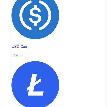
USD Coin
USDC