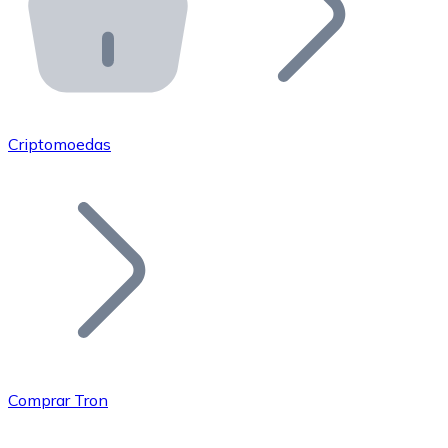
API Bitnovo
Integre nossa API no seu ecossistema.
Tornar-se Revendedor
Junte-se à nossa rede de revendedores e comercialize 
Criptomoedas
Adicionar um Token
Adicione o token do seu projeto ao nosso serviço de c
Comprar Tron