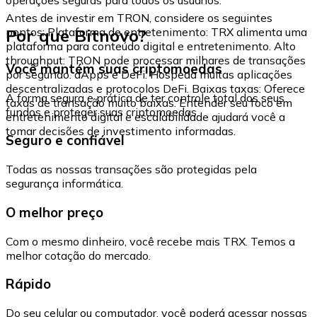
Antes de investir em TRON, considere os seguintes
Por que Bitnovo?
pontos: Plataforma de entretenimento: TRX alimenta uma
plataforma para conteúdo digital e entretenimento. Alto
throughput: TRON pode processar milhares de transações
Você mantém suas criptomoedas
por segundo. dApps e DeFi: Hospeda muitas aplicações
descentralizadas e protocolos DeFi. Baixas taxas: Oferece
A forma segura e prática de ter controle total dos seus
taxas de transação muito baixas. Entender seu foco em
fundos e proteger suas criptomoedas.
entretenimento digital e escalabilidade ajudará você a
tomar decisões de investimento informadas.
Seguro e confiável
Todas as nossas transações são protegidas pela
segurança informática.
O melhor preço
Com o mesmo dinheiro, você recebe mais TRX. Temos a
melhor cotação do mercado.
Rápido
Do seu celular ou computador, você poderá acessar nossas