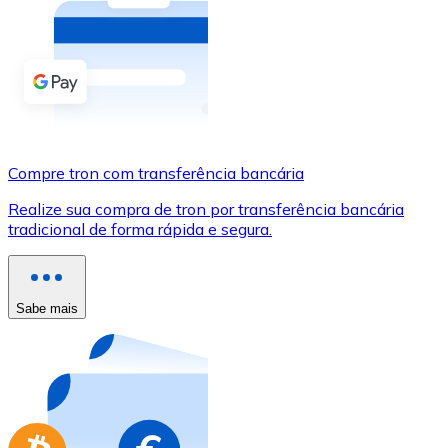
Compre criptomoedas com dinheiro e outros métodos d
Comprar com dinheiro
Transferência SEPA
Adicione fundos à sua conta Bitnovo ou faça compras d
Compre tron com transferência bancária
Comprar com transferência bancária
Realize sua compra de tron por transferência bancária
Cartão de crédito / débito
tradicional de forma rápida e segura.
Use cartões Visa e Mastercard para comprar criptomoed
Comprar com cartão
Sabe mais
Loja - Cartões-presente
Novo
Compre cartões-presente das suas marcas favoritas c
Ir para a loja de cartões-presente