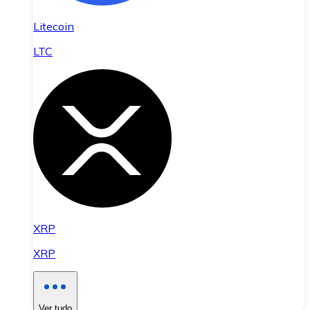
Litecoin
LTC
XRP
XRP
Ver tudo