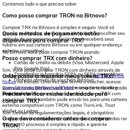
Contamos tudo o que precisa saber
Como posso comprar TRON na Bitnovo?
Comprar TRX na Bitnovo é simples e seguro. Você só
Quais métodos de pagamento estão
precisa se registrar, verificar sua identidade e escolher seu
método de pagamento preferido. Você receberá seus
disponíveis para comprar TRX?
tokens em sua carteira Bitnovo ou em qualquer endereço
externo compatível.
Na Bitnovo você pode comprar TRON usando:
Posso comprar TRX com dinheiro?
Cartão de crédito ou débito (Visa, Mastercard, Apple
Pay, Google Pay)
Sim. Você pode comprar TRON com dinheiro através de
Transferência bancária SEPA ou SEPA Instantânea
Onde posso armazenar meus tokens TRX?
vouchers Bitnovo, disponíveis em mais de
40.000 pontos
Dinheiro através de vouchers Bitnovo
físicos
na Europa. Uma vez que tenha o voucher, acesse:
www.bitnovo.com/buy/cash/tron/
e resgate-o rápida e
Com sua conta Bitnovo você obtém uma carteira integrada
seguramente.
Preciso verificar minha identidade para
onde pode armazenar e gerenciar seus tokens TRX com
segurança. Você também pode enviá-los para uma carteira
comprar TRX?
externa compatível com TRON, como TronLink, Trust
Wallet ou Ledger.
Sim. Devido às regulamentações legais, é obrigatório
O que devo considerar antes de comprar
verificar sua identidade antes de comprar criptomoedas na
Bitnovo. O processo é simples e rápido, e garante
TRON?
operações seguras para todos os usuários.