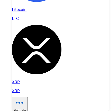
Litecoin
LTC
XRP
XRP
Ver tudo