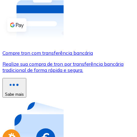
Compre criptomoedas com dinheiro e outros métodos d
Comprar com dinheiro
Transferência SEPA
Adicione fundos à sua conta Bitnovo ou faça compras d
Compre tron com transferência bancária
Comprar com transferência bancária
Realize sua compra de tron por transferência bancária
Cartão de crédito / débito
tradicional de forma rápida e segura.
Use cartões Visa e Mastercard para comprar criptomoed
Comprar com cartão
Sabe mais
Loja - Cartões-presente
Novo
Compre cartões-presente das suas marcas favoritas c
Ir para a loja de cartões-presente