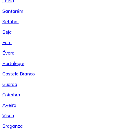
Leiría
Santarém
Setúbal
Beja
Faro
Évora
Portalegre
Castelo Branco
Guarda
Coímbra
Aveiro
Viseu
Braganza