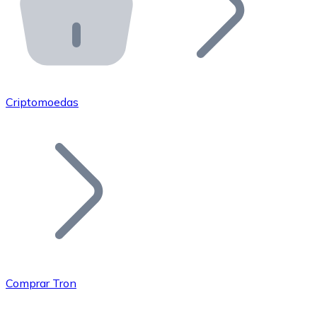
API Bitnovo
Integre nossa API no seu ecossistema.
Tornar-se Revendedor
Junte-se à nossa rede de revendedores e comercialize 
Criptomoedas
Adicionar um Token
Adicione o token do seu projeto ao nosso serviço de c
Comprar Tron