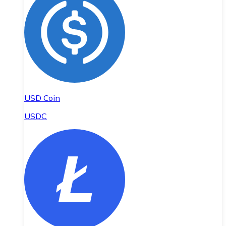
USD Coin
USDC