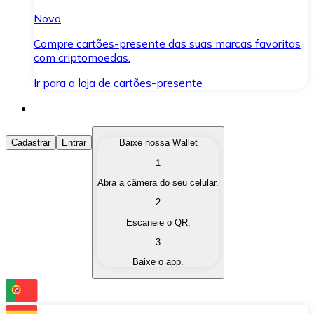
Novo
Compre cartões-presente das suas marcas favoritas
com criptomoedas.
Ir para a loja de cartões-presente
Comprar Criptomoedas
Cadastrar
Entrar
Baixe nossa Wallet
1
Compre as criptomoedas de seu interesse de forma ráp
Abra a câmera do seu celular.
Vender Criptomoedas
2
Converta suas criptomoedas em moeda fiduciária quand
Escaneie o QR.
3
Trocar (Swap)
Baixe o app.
Troque uma criptomoeda por outra instantaneamente,
Carteira Bitnovo