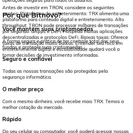
Antes de investir em TRON, considere os seguintes
Por que Bitnovo?
pontos: Plataforma de entretenimento: TRX alimenta uma
plataforma para conteúdo digital e entretenimento. Alto
throughput: TRON pode processar milhares de transações
Você mantém suas criptomoedas
por segundo. dApps e DeFi: Hospeda muitas aplicações
descentralizadas e protocolos DeFi. Baixas taxas: Oferece
A forma segura e prática de ter controle total dos seus
taxas de transação muito baixas. Entender seu foco em
fundos e proteger suas criptomoedas.
entretenimento digital e escalabilidade ajudará você a
tomar decisões de investimento informadas.
Seguro e confiável
Todas as nossas transações são protegidas pela
segurança informática.
O melhor preço
Com o mesmo dinheiro, você recebe mais TRX. Temos a
melhor cotação do mercado.
Rápido
Do seu celular ou computador, você poderá acessar nossas