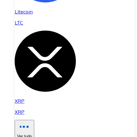
Litecoin
LTC
XRP
XRP
Ver tudo