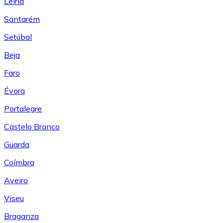
Leiría
Santarém
Setúbal
Beja
Faro
Évora
Portalegre
Castelo Branco
Guarda
Coímbra
Aveiro
Viseu
Braganza