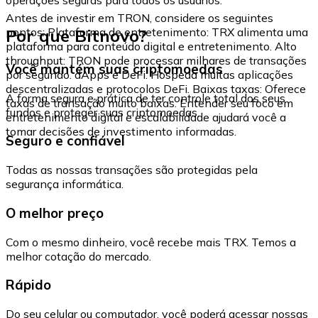
Antes de investir em TRON, considere os seguintes
Por que Bitnovo?
pontos: Plataforma de entretenimento: TRX alimenta uma
plataforma para conteúdo digital e entretenimento. Alto
throughput: TRON pode processar milhares de transações
Você mantém suas criptomoedas
por segundo. dApps e DeFi: Hospeda muitas aplicações
descentralizadas e protocolos DeFi. Baixas taxas: Oferece
A forma segura e prática de ter controle total dos seus
taxas de transação muito baixas. Entender seu foco em
fundos e proteger suas criptomoedas.
entretenimento digital e escalabilidade ajudará você a
tomar decisões de investimento informadas.
Seguro e confiável
Todas as nossas transações são protegidas pela
segurança informática.
O melhor preço
Com o mesmo dinheiro, você recebe mais TRX. Temos a
melhor cotação do mercado.
Rápido
Do seu celular ou computador, você poderá acessar nossas