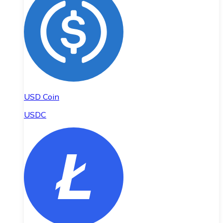
USD Coin
USDC