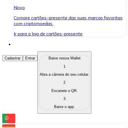
Novo
Compre cartões-presente das suas marcas favoritas
com criptomoedas.
Ir para a loja de cartões-presente
Comprar Criptomoedas
Cadastrar
Entrar
Baixe nossa Wallet
1
Compre as criptomoedas de seu interesse de forma ráp
Abra a câmera do seu celular.
Vender Criptomoedas
2
Converta suas criptomoedas em moeda fiduciária quand
Escaneie o QR.
3
Trocar (Swap)
Baixe o app.
Troque uma criptomoeda por outra instantaneamente,
Carteira Bitnovo