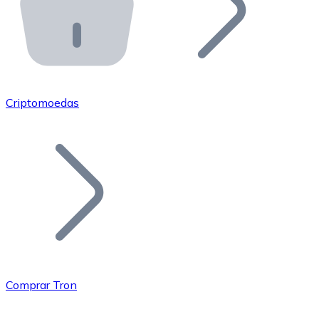
API Bitnovo
Integre nossa API no seu ecossistema.
Tornar-se Revendedor
Junte-se à nossa rede de revendedores e comercialize 
Criptomoedas
Adicionar um Token
Adicione o token do seu projeto ao nosso serviço de c
Comprar Tron