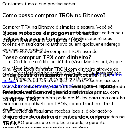
Contamos tudo o que precisa saber
Como posso comprar TRON na Bitnovo?
Comprar TRX na Bitnovo é simples e seguro. Você só
Quais métodos de pagamento estão
precisa se registrar, verificar sua identidade e escolher seu
método de pagamento preferido. Você receberá seus
disponíveis para comprar TRX?
tokens em sua carteira Bitnovo ou em qualquer endereço
externo compatível.
Na Bitnovo você pode comprar TRON usando:
Posso comprar TRX com dinheiro?
Cartão de crédito ou débito (Visa, Mastercard, Apple
Pay, Google Pay)
Sim. Você pode comprar TRON com dinheiro através de
Transferência bancária SEPA ou SEPA Instantânea
Onde posso armazenar meus tokens TRX?
vouchers Bitnovo, disponíveis em mais de
40.000 pontos
Dinheiro através de vouchers Bitnovo
físicos
na Europa. Uma vez que tenha o voucher, acesse:
www.bitnovo.com/buy/cash/tron/
e resgate-o rápida e
Com sua conta Bitnovo você obtém uma carteira integrada
seguramente.
Preciso verificar minha identidade para
onde pode armazenar e gerenciar seus tokens TRX com
segurança. Você também pode enviá-los para uma carteira
comprar TRX?
externa compatível com TRON, como TronLink, Trust
Wallet ou Ledger.
Sim. Devido às regulamentações legais, é obrigatório
O que devo considerar antes de comprar
verificar sua identidade antes de comprar criptomoedas na
Bitnovo. O processo é simples e rápido, e garante
TRON?
operações seguras para todos os usuários.