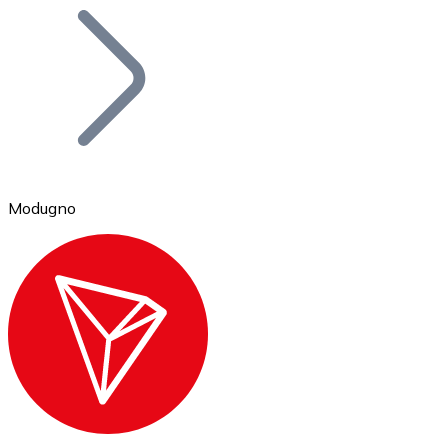
Bitcoin
BTC
Modugno
Ethereum
ETH