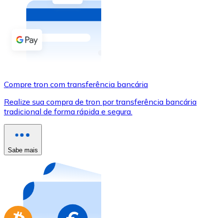
Compre criptomoedas com dinheiro e outros métodos d
Comprar com dinheiro
Transferência SEPA
Adicione fundos à sua conta Bitnovo ou faça compras d
Compre tron com transferência bancária
Comprar com transferência bancária
Realize sua compra de tron por transferência bancária
Cartão de crédito / débito
tradicional de forma rápida e segura.
Use cartões Visa e Mastercard para comprar criptomoed
Comprar com cartão
Sabe mais
Loja - Cartões-presente
Novo
Compre cartões-presente das suas marcas favoritas c
Ir para a loja de cartões-presente