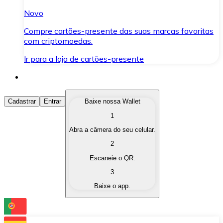
Novo
Compre cartões-presente das suas marcas favoritas
com criptomoedas.
Ir para a loja de cartões-presente
Comprar Criptomoedas
Cadastrar
Entrar
Baixe nossa Wallet
1
Compre as criptomoedas de seu interesse de forma ráp
Abra a câmera do seu celular.
Vender Criptomoedas
2
Converta suas criptomoedas em moeda fiduciária quand
Escaneie o QR.
3
Trocar (Swap)
Baixe o app.
Troque uma criptomoeda por outra instantaneamente,
Carteira Bitnovo