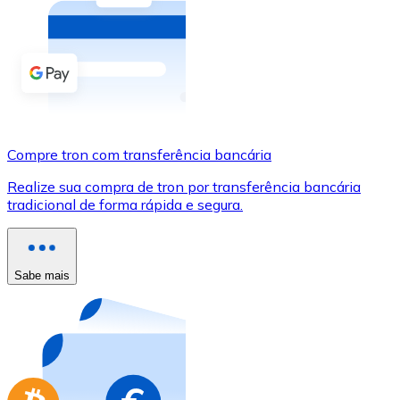
Compre criptomoedas com dinheiro e outros métodos d
Comprar com dinheiro
Transferência SEPA
Adicione fundos à sua conta Bitnovo ou faça compras d
Compre tron com transferência bancária
Comprar com transferência bancária
Realize sua compra de tron por transferência bancária
Cartão de crédito / débito
tradicional de forma rápida e segura.
Use cartões Visa e Mastercard para comprar criptomoed
Comprar com cartão
Sabe mais
Loja - Cartões-presente
Novo
Compre cartões-presente das suas marcas favoritas c
Ir para a loja de cartões-presente