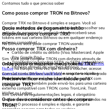
Contamos tudo o que precisa saber
Como posso comprar TRON na Bitnovo?
Comprar TRX na Bitnovo é simples e seguro. Você só
Quais métodos de pagamento estão
precisa se registrar, verificar sua identidade e escolher seu
método de pagamento preferido. Você receberá seus
disponíveis para comprar TRX?
tokens em sua carteira Bitnovo ou em qualquer endereço
externo compatível.
Na Bitnovo você pode comprar TRON usando:
Posso comprar TRX com dinheiro?
Cartão de crédito ou débito (Visa, Mastercard, Apple
Pay, Google Pay)
Sim. Você pode comprar TRON com dinheiro através de
Transferência bancária SEPA ou SEPA Instantânea
Onde posso armazenar meus tokens TRX?
vouchers Bitnovo, disponíveis em mais de
40.000 pontos
Dinheiro através de vouchers Bitnovo
físicos
na Europa. Uma vez que tenha o voucher, acesse:
www.bitnovo.com/buy/cash/tron/
e resgate-o rápida e
Com sua conta Bitnovo você obtém uma carteira integrada
seguramente.
Preciso verificar minha identidade para
onde pode armazenar e gerenciar seus tokens TRX com
segurança. Você também pode enviá-los para uma carteira
comprar TRX?
externa compatível com TRON, como TronLink, Trust
Wallet ou Ledger.
Sim. Devido às regulamentações legais, é obrigatório
O que devo considerar antes de comprar
verificar sua identidade antes de comprar criptomoedas na
Bitnovo. O processo é simples e rápido, e garante
TRON?
operações seguras para todos os usuários.