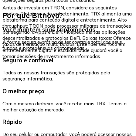
Antes de investir em TRON, considere os seguintes
Por que Bitnovo?
pontos: Plataforma de entretenimento: TRX alimenta uma
plataforma para conteúdo digital e entretenimento. Alto
throughput: TRON pode processar milhares de transações
Você mantém suas criptomoedas
por segundo. dApps e DeFi: Hospeda muitas aplicações
descentralizadas e protocolos DeFi. Baixas taxas: Oferece
A forma segura e prática de ter controle total dos seus
taxas de transação muito baixas. Entender seu foco em
fundos e proteger suas criptomoedas.
entretenimento digital e escalabilidade ajudará você a
tomar decisões de investimento informadas.
Seguro e confiável
Todas as nossas transações são protegidas pela
segurança informática.
O melhor preço
Com o mesmo dinheiro, você recebe mais TRX. Temos a
melhor cotação do mercado.
Rápido
Do seu celular ou computador, você poderá acessar nossas