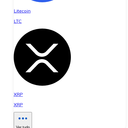
Litecoin
LTC
XRP
XRP
Ver tudo