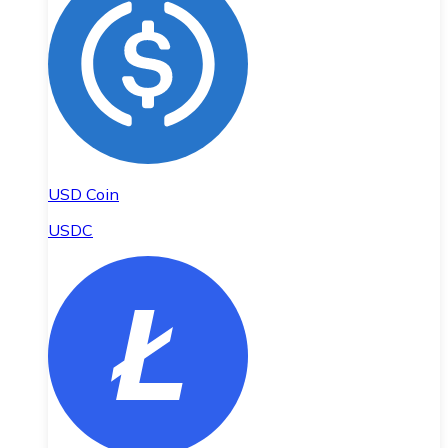
USD Coin
USDC