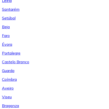
Leiría
Santarém
Setúbal
Beja
Faro
Évora
Portalegre
Castelo Branco
Guarda
Coímbra
Aveiro
Viseu
Braganza