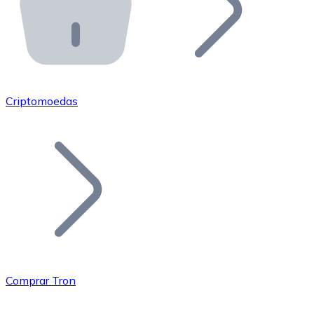
API Bitnovo
Integre nossa API no seu ecossistema.
Tornar-se Revendedor
Junte-se à nossa rede de revendedores e comercialize 
Criptomoedas
Adicionar um Token
Adicione o token do seu projeto ao nosso serviço de c
Comprar Tron