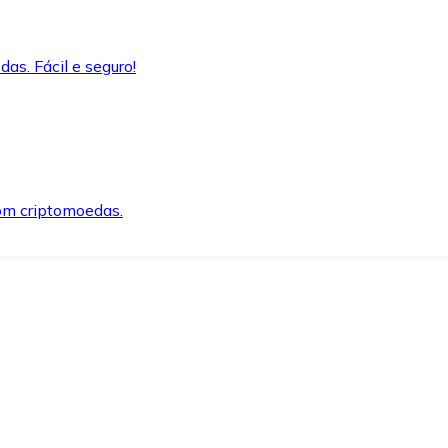
as. Fácil e seguro!
om criptomoedas.
ida e segura.
o precisar.