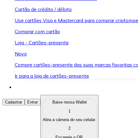
Cartão de crédito / débito
Use cartões Visa e Mastercard para comprar criptomoed
Comprar com cartão
Loja - Cartões-presente
Novo
Compre cartões-presente das suas marcas favoritas c
Ir para a loja de cartões-presente
Comprar Criptomoedas
Cadastrar
Entrar
Baixe nossa Wallet
1
Compre as criptomoedas de seu interesse de forma ráp
Abra a câmera do seu celular.
Vender Criptomoedas
2
Converta suas criptomoedas em moeda fiduciária quand
Escaneie o QR.