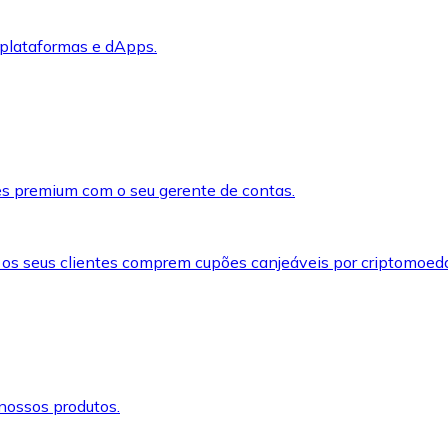
 plataformas e dApps.
s premium com o seu gerente de contas.
 os seus clientes comprem cupões canjeáveis por criptomoed
nossos produtos.