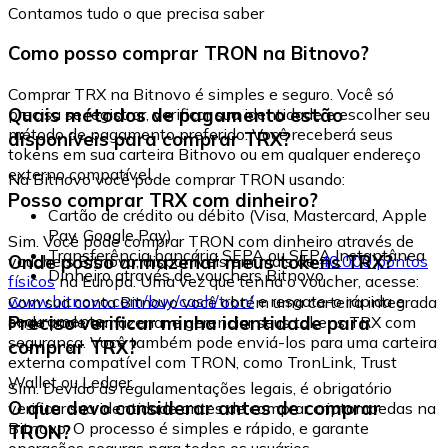
Contamos tudo o que precisa saber
Como posso comprar TRON na Bitnovo?
Comprar TRX na Bitnovo é simples e seguro. Você só
Quais métodos de pagamento estão
precisa se registrar, verificar sua identidade e escolher seu
método de pagamento preferido. Você receberá seus
disponíveis para comprar TRX?
tokens em sua carteira Bitnovo ou em qualquer endereço
externo compatível.
Na Bitnovo você pode comprar TRON usando:
Posso comprar TRX com dinheiro?
Cartão de crédito ou débito (Visa, Mastercard, Apple
Pay, Google Pay)
Sim. Você pode comprar TRON com dinheiro através de
Transferência bancária SEPA ou SEPA Instantânea
Onde posso armazenar meus tokens TRX?
vouchers Bitnovo, disponíveis em mais de
40.000 pontos
Dinheiro através de vouchers Bitnovo
físicos
na Europa. Uma vez que tenha o voucher, acesse:
www.bitnovo.com/buy/cash/tron/
e resgate-o rápida e
Com sua conta Bitnovo você obtém uma carteira integrada
seguramente.
Preciso verificar minha identidade para
onde pode armazenar e gerenciar seus tokens TRX com
segurança. Você também pode enviá-los para uma carteira
comprar TRX?
externa compatível com TRON, como TronLink, Trust
Wallet ou Ledger.
Sim. Devido às regulamentações legais, é obrigatório
O que devo considerar antes de comprar
verificar sua identidade antes de comprar criptomoedas na
Bitnovo. O processo é simples e rápido, e garante
TRON?
operações seguras para todos os usuários.