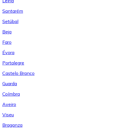
Leiría
Santarém
Setúbal
Beja
Faro
Évora
Portalegre
Castelo Branco
Guarda
Coímbra
Aveiro
Viseu
Braganza