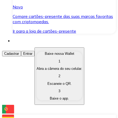
Novo
Compre cartões-presente das suas marcas favoritas
com criptomoedas.
Ir para a loja de cartões-presente
Comprar Criptomoedas
Cadastrar
Entrar
Baixe nossa Wallet
1
Compre as criptomoedas de seu interesse de forma ráp
Abra a câmera do seu celular.
Vender Criptomoedas
2
Converta suas criptomoedas em moeda fiduciária quand
Escaneie o QR.
3
Trocar (Swap)
Baixe o app.
Troque uma criptomoeda por outra instantaneamente,
Carteira Bitnovo