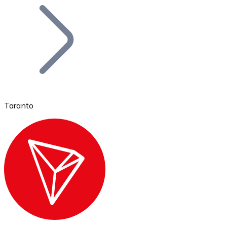
Bitcoin
BTC
Taranto
Ethereum
ETH