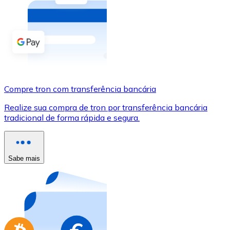
Compre criptomoedas com dinheiro e outros métodos d
Comprar com dinheiro
Transferência SEPA
Adicione fundos à sua conta Bitnovo ou faça compras d
Compre tron com transferência bancária
Comprar com transferência bancária
Realize sua compra de tron por transferência bancária
Cartão de crédito / débito
tradicional de forma rápida e segura.
Use cartões Visa e Mastercard para comprar criptomoed
Comprar com cartão
Sabe mais
Loja - Cartões-presente
Novo
Compre cartões-presente das suas marcas favoritas c
Ir para a loja de cartões-presente