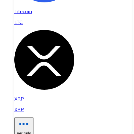
Litecoin
LTC
XRP
XRP
Ver tudo