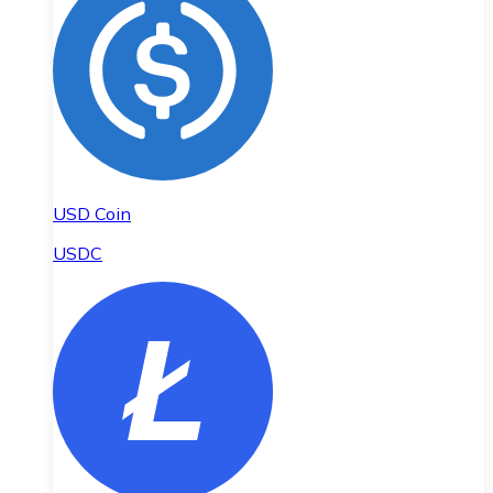
USD Coin
USDC