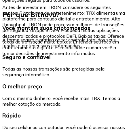
Antes de investir em TRON, considere os seguintes
Por que Bitnovo?
pontos: Plataforma de entretenimento: TRX alimenta uma
plataforma para conteúdo digital e entretenimento. Alto
throughput: TRON pode processar milhares de transações
Você mantém suas criptomoedas
por segundo. dApps e DeFi: Hospeda muitas aplicações
descentralizadas e protocolos DeFi. Baixas taxas: Oferece
A forma segura e prática de ter controle total dos seus
taxas de transação muito baixas. Entender seu foco em
fundos e proteger suas criptomoedas.
entretenimento digital e escalabilidade ajudará você a
tomar decisões de investimento informadas.
Seguro e confiável
Todas as nossas transações são protegidas pela
segurança informática.
O melhor preço
Com o mesmo dinheiro, você recebe mais TRX. Temos a
melhor cotação do mercado.
Rápido
Do seu celular ou computador, você poderá acessar nossas