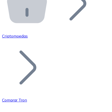
API Bitnovo
Integre nossa API no seu ecossistema.
Tornar-se Revendedor
Junte-se à nossa rede de revendedores e comercialize 
Criptomoedas
Adicionar um Token
Adicione o token do seu projeto ao nosso serviço de c
Comprar Tron