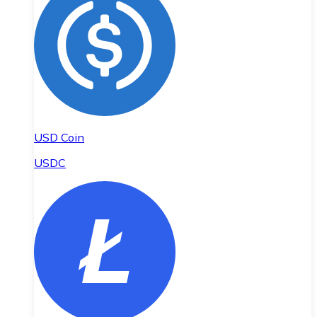
USD Coin
USDC