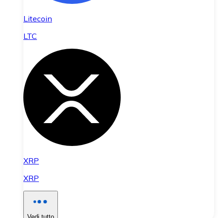
Litecoin
LTC
XRP
XRP
Vedi tutto