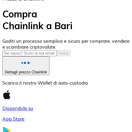
Compra
Chainlink a Bari
USD Coin
Goditi un processo semplice e sicuro per comprare, vendere
e scambiare criptovalute.
USDC
Inizia
Dettagli prezzo Chainlink
Scarica il nostro Wallet di auto-custodia
Disponibile su
App Store
Litecoin