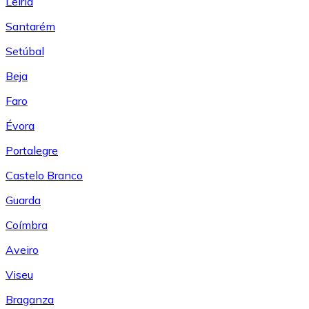
Leiría
Santarém
Setúbal
Beja
Faro
Évora
Portalegre
Castelo Branco
Guarda
Coímbra
Aveiro
Viseu
Braganza