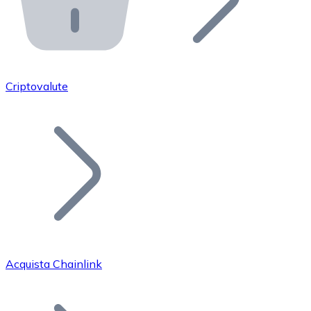
API Bitnovo
Integra la nostra API nel tuo ecosistema.
Diventa Rivenditore
Unisciti alla nostra rete di rivenditori e commercializza i
Criptovalute
Inserisci un Token
Aggiungi il token del tuo progetto al nostro servizio di
Acquista Chainlink
Bitcoin