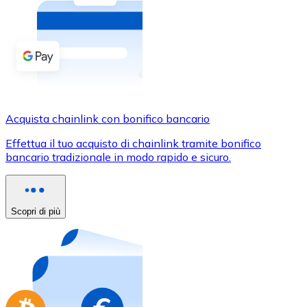
Acquista criptovalute in contanti e altri mezzi di pagam
Acquista con contanti
Bonifico SEPA
Aggiungi fondi al tuo conto Bitnovo o fai acquisti dirett
Acquista con bonifico bancario
Acquista chainlink con bonifico bancario
Carta di credito / debito
Effettua il tuo acquisto di chainlink tramite bonifico
Usa le carte Visa e Mastercard per acquistare criptovalut
bancario tradizionale in modo rapido e sicuro.
Acquista con carta
Negozio - Carte regalo
Scopri di più
Nuovo
Acquista gift card dei tuoi marchi preferiti con criptoval
Vai al negozio di carte regalo