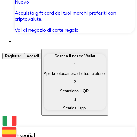
Nuovo
Acquista gift card dei tuoi marchi preferiti con
criptovalute.
Vai al negozio di carte regalo
Acquista Criptovalute
Registrati
Accedi
Scarica il nostro Wallet
1
Acquista le criptovalute che ti interessano in modo rapi
Apri la fotocamera del tuo telefono.
Vendi Criptovalute
2
Converti le tue criptovalute in valuta fiat quando ne ha
Scansiona il QR.
3
Scambia (Swap)
Scarica l'app.
Scambia una criptovaluta con un'altra istantaneamente
Wallet Bitnovo
Conserva le tue cripto in un Wallet self-custodial.
Español