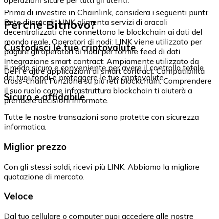
Prima di investire in Chainlink, considera i seguenti punti:
Perché Bitnovo?
Rete di oracoli: LINK alimenta servizi di oracoli
decentralizzati che connettono le blockchain ai dati del
mondo reale. Operatori di nodi: LINK viene utilizzato per
Custodisci le tue criptovalute
pagare gli operatori di nodi per fornire feed di dati.
Integrazione smart contract: Ampiamente utilizzato da
Il modo sicuro e conveniente per avere il controllo totale
DeFi e altre applicazioni di smart contract. Compatibilità
dei tuoi fondi e proteggere le tue criptovalute.
cross-chain: Funziona su più reti blockchain. Comprendere
il suo ruolo come infrastruttura blockchain ti aiuterà a
Sicuro e affidabile
prendere decisioni informate.
Tutte le nostre transazioni sono protette con sicurezza
informatica.
Miglior prezzo
Con gli stessi soldi, ricevi più LINK. Abbiamo la migliore
quotazione di mercato.
Veloce
Dal tuo cellulare o computer puoi accedere alle nostre