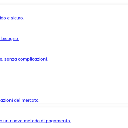
do e sicuro.
i bisogno.
e, senza complicazioni.
azioni del mercato.
 con un nuovo metodo di pagamento.