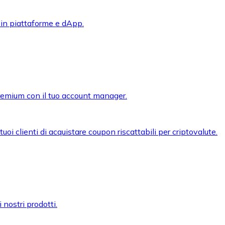
 in piattaforme e dApp.
premium con il tuo account manager.
oi clienti di acquistare coupon riscattabili per criptovalute.
 nostri prodotti.