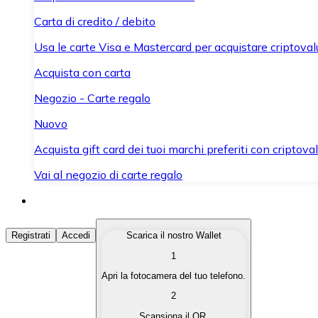
Carta di credito / debito
Usa le carte Visa e Mastercard per acquistare criptovalut
Acquista con carta
Negozio - Carte regalo
Nuovo
Acquista gift card dei tuoi marchi preferiti con criptoval
Vai al negozio di carte regalo
Acquista Criptovalute
Registrati
Accedi
Scarica il nostro Wallet
1
Acquista le criptovalute che ti interessano in modo rapi
Apri la fotocamera del tuo telefono.
Vendi Criptovalute
2
Converti le tue criptovalute in valuta fiat quando ne ha
Scansiona il QR.