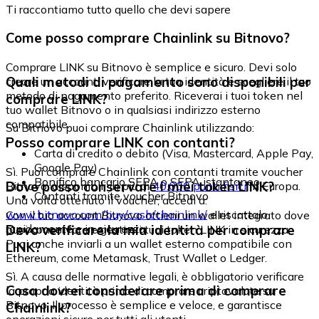
Ti raccontiamo tutto quello che devi sapere
Come posso comprare Chainlink su Bitnovo?
Comprare LINK su Bitnovo è semplice e sicuro. Devi solo
Quali metodi di pagamento sono disponibili per
creare un account, verificare la tua identità e scegliere il tuo
metodo di pagamento preferito. Riceverai i tuoi token nel
comprare LINK?
tuo wallet Bitnovo o in qualsiasi indirizzo esterno
compatibile.
Su Bitnovo puoi comprare Chainlink utilizzando:
Posso comprare LINK con contanti?
Carta di credito o debito (Visa, Mastercard, Apple Pay,
Google Pay)
Sì. Puoi comprare Chainlink con contanti tramite voucher
Bonifico bancario SEPA o SEPA istantaneo
Dove posso conservare i miei token LINK?
Bitnovo, disponibili in più di
40.000 punti fisici
in Europa.
Contanti tramite voucher Bitnovo
Una volta ottenuto il voucher, accedi a:
www.bitnovo.com/buy/cash/chainlink/
e riscattalo
Con il tuo account Bitnovo ottieni un wallet integrato dove
rapidamente e in sicurezza.
Devo verificare la mia identità per comprare
puoi conservare e gestire i tuoi token LINK in sicurezza.
Puoi anche inviarli a un wallet esterno compatibile con
LINK?
Ethereum, come Metamask, Trust Wallet o Ledger.
Sì. A causa delle normative legali, è obbligatorio verificare
Cosa dovrei considerare prima di comprare
la propria identità prima di comprare criptovalute su
Bitnovo. Il processo è semplice e veloce, e garantisce
Chainlink?
operazioni sicure per tutti gli utenti.