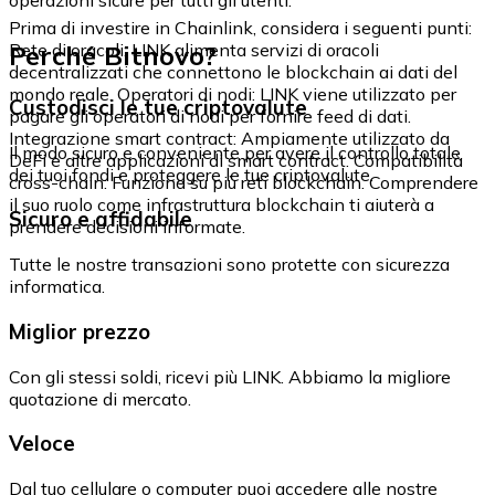
Prima di investire in Chainlink, considera i seguenti punti:
Perché Bitnovo?
Rete di oracoli: LINK alimenta servizi di oracoli
decentralizzati che connettono le blockchain ai dati del
mondo reale. Operatori di nodi: LINK viene utilizzato per
Custodisci le tue criptovalute
pagare gli operatori di nodi per fornire feed di dati.
Integrazione smart contract: Ampiamente utilizzato da
Il modo sicuro e conveniente per avere il controllo totale
DeFi e altre applicazioni di smart contract. Compatibilità
dei tuoi fondi e proteggere le tue criptovalute.
cross-chain: Funziona su più reti blockchain. Comprendere
il suo ruolo come infrastruttura blockchain ti aiuterà a
Sicuro e affidabile
prendere decisioni informate.
Tutte le nostre transazioni sono protette con sicurezza
informatica.
Miglior prezzo
Con gli stessi soldi, ricevi più LINK. Abbiamo la migliore
quotazione di mercato.
Veloce
Dal tuo cellulare o computer puoi accedere alle nostre