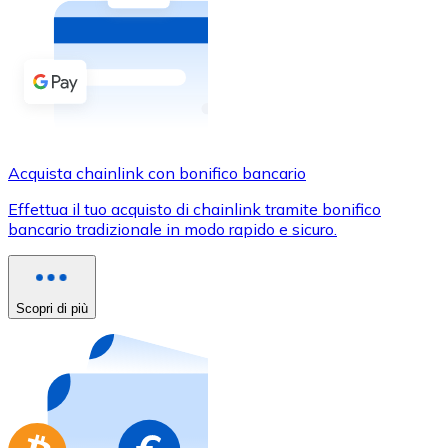
Acquista criptovalute in contanti e altri mezzi di pagam
Acquista con contanti
Bonifico SEPA
Aggiungi fondi al tuo conto Bitnovo o fai acquisti dirett
Acquista con bonifico bancario
Acquista chainlink con bonifico bancario
Carta di credito / debito
Effettua il tuo acquisto di chainlink tramite bonifico
Usa le carte Visa e Mastercard per acquistare criptovalut
bancario tradizionale in modo rapido e sicuro.
Acquista con carta
Negozio - Carte regalo
Scopri di più
Nuovo
Acquista gift card dei tuoi marchi preferiti con criptoval
Vai al negozio di carte regalo