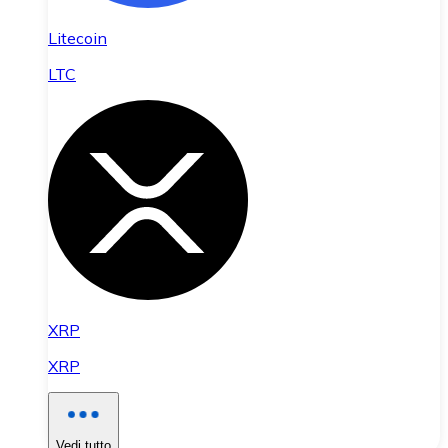
Litecoin
LTC
XRP
XRP
Vedi tutto