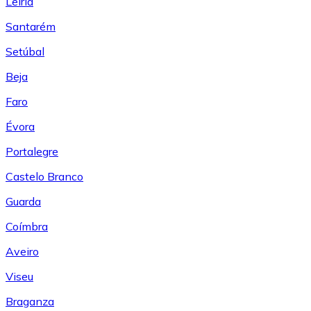
Leiría
Santarém
Setúbal
Beja
Faro
Évora
Portalegre
Castelo Branco
Guarda
Coímbra
Aveiro
Viseu
Braganza