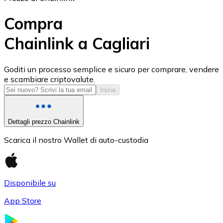
Compra
Chainlink a Cagliari
USD Coin
Goditi un processo semplice e sicuro per comprare, vendere
e scambiare criptovalute.
USDC
Inizia
Dettagli prezzo Chainlink
Scarica il nostro Wallet di auto-custodia
Disponibile su
App Store
Litecoin