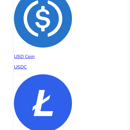
USD Coin
USDC