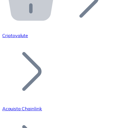
API Bitnovo
Integra la nostra API nel tuo ecosistema.
Diventa Rivenditore
Unisciti alla nostra rete di rivenditori e commercializza i
Criptovalute
Inserisci un Token
Aggiungi il token del tuo progetto al nostro servizio di
Acquista Chainlink
Bitcoin