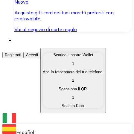
Nuovo
Acquista gift card dei tuoi marchi preferiti con
criptovalute.
Vai al negozio di carte regalo
Acquista Criptovalute
Registrati
Accedi
Scarica il nostro Wallet
1
Acquista le criptovalute che ti interessano in modo rapi
Apri la fotocamera del tuo telefono.
Vendi Criptovalute
2
Converti le tue criptovalute in valuta fiat quando ne ha
Scansiona il QR.
3
Scambia (Swap)
Scarica l'app.
Scambia una criptovaluta con un'altra istantaneamente
Wallet Bitnovo
Conserva le tue cripto in un Wallet self-custodial.
Español