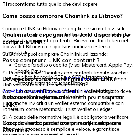
Ti raccontiamo tutto quello che devi sapere
Come posso comprare Chainlink su Bitnovo?
Comprare LINK su Bitnovo è semplice e sicuro. Devi solo
Quali metodi di pagamento sono disponibili per
creare un account, verificare la tua identità e scegliere il tuo
metodo di pagamento preferito. Riceverai i tuoi token nel
comprare LINK?
tuo wallet Bitnovo o in qualsiasi indirizzo esterno
compatibile.
Su Bitnovo puoi comprare Chainlink utilizzando:
Posso comprare LINK con contanti?
Carta di credito o debito (Visa, Mastercard, Apple Pay,
Google Pay)
Sì. Puoi comprare Chainlink con contanti tramite voucher
Bonifico bancario SEPA o SEPA istantaneo
Dove posso conservare i miei token LINK?
Bitnovo, disponibili in più di
40.000 punti fisici
in Europa.
Contanti tramite voucher Bitnovo
Una volta ottenuto il voucher, accedi a:
www.bitnovo.com/buy/cash/chainlink/
e riscattalo
Con il tuo account Bitnovo ottieni un wallet integrato dove
rapidamente e in sicurezza.
Devo verificare la mia identità per comprare
puoi conservare e gestire i tuoi token LINK in sicurezza.
Puoi anche inviarli a un wallet esterno compatibile con
LINK?
Ethereum, come Metamask, Trust Wallet o Ledger.
Sì. A causa delle normative legali, è obbligatorio verificare
Cosa dovrei considerare prima di comprare
la propria identità prima di comprare criptovalute su
Bitnovo. Il processo è semplice e veloce, e garantisce
Chainlink?
operazioni sicure per tutti gli utenti.