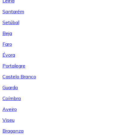
Leiría
Santarém
Setúbal
Beja
Faro
Évora
Portalegre
Castelo Branco
Guarda
Coímbra
Aveiro
Viseu
Braganza