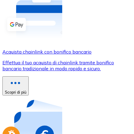
Acquista criptovalute in contanti e altri mezzi di pagam
Acquista con contanti
Bonifico SEPA
Aggiungi fondi al tuo conto Bitnovo o fai acquisti dirett
Acquista con bonifico bancario
Acquista chainlink con bonifico bancario
Carta di credito / debito
Effettua il tuo acquisto di chainlink tramite bonifico
Usa le carte Visa e Mastercard per acquistare criptovalut
bancario tradizionale in modo rapido e sicuro.
Acquista con carta
Negozio - Carte regalo
Scopri di più
Nuovo
Acquista gift card dei tuoi marchi preferiti con criptoval
Vai al negozio di carte regalo