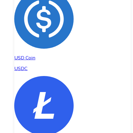
USD Coin
USDC