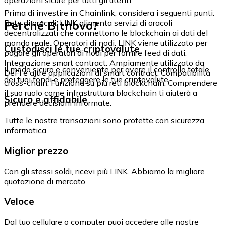
Prima di investire in Chainlink, considera i seguenti punti:
Perché Bitnovo?
Rete di oracoli: LINK alimenta servizi di oracoli
decentralizzati che connettono le blockchain ai dati del
mondo reale. Operatori di nodi: LINK viene utilizzato per
Custodisci le tue criptovalute
pagare gli operatori di nodi per fornire feed di dati.
Integrazione smart contract: Ampiamente utilizzato da
Il modo sicuro e conveniente per avere il controllo totale
DeFi e altre applicazioni di smart contract. Compatibilità
dei tuoi fondi e proteggere le tue criptovalute.
cross-chain: Funziona su più reti blockchain. Comprendere
il suo ruolo come infrastruttura blockchain ti aiuterà a
Sicuro e affidabile
prendere decisioni informate.
Tutte le nostre transazioni sono protette con sicurezza
informatica.
Miglior prezzo
Con gli stessi soldi, ricevi più LINK. Abbiamo la migliore
quotazione di mercato.
Veloce
Dal tuo cellulare o computer puoi accedere alle nostre