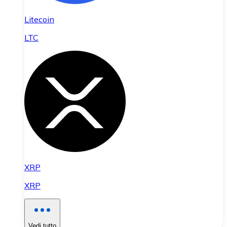
Litecoin
LTC
XRP
XRP
Vedi tutto