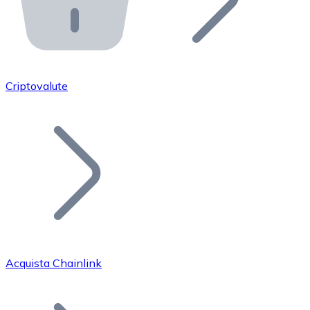
API Bitnovo
Integra la nostra API nel tuo ecosistema.
Diventa Rivenditore
Unisciti alla nostra rete di rivenditori e commercializza i
Criptovalute
Inserisci un Token
Aggiungi il token del tuo progetto al nostro servizio di
Acquista Chainlink
Bitcoin