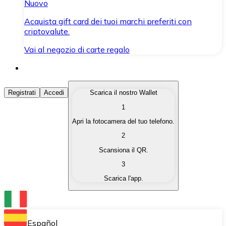
Nuovo
Acquista gift card dei tuoi marchi preferiti con
criptovalute.
Vai al negozio di carte regalo
Acquista Criptovalute
Registrati
Accedi
Scarica il nostro Wallet
1
Acquista le criptovalute che ti interessano in modo rapi
Apri la fotocamera del tuo telefono.
Vendi Criptovalute
2
Converti le tue criptovalute in valuta fiat quando ne ha
Scansiona il QR.
3
Scambia (Swap)
Scarica l'app.
Scambia una criptovaluta con un'altra istantaneamente
Wallet Bitnovo
Conserva le tue cripto in un Wallet self-custodial.
Español