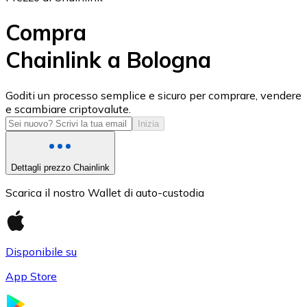
Compra
Chainlink a Bologna
USD Coin
Goditi un processo semplice e sicuro per comprare, vendere
e scambiare criptovalute.
USDC
Inizia
Dettagli prezzo Chainlink
Scarica il nostro Wallet di auto-custodia
Disponibile su
App Store
Litecoin