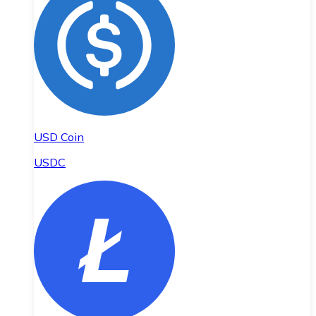
USD Coin
USDC