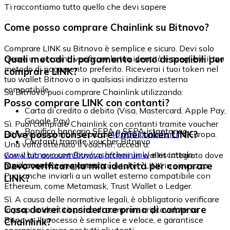
Ti raccontiamo tutto quello che devi sapere
Come posso comprare Chainlink su Bitnovo?
Comprare LINK su Bitnovo è semplice e sicuro. Devi solo
Quali metodi di pagamento sono disponibili per
creare un account, verificare la tua identità e scegliere il tuo
metodo di pagamento preferito. Riceverai i tuoi token nel
comprare LINK?
tuo wallet Bitnovo o in qualsiasi indirizzo esterno
compatibile.
Su Bitnovo puoi comprare Chainlink utilizzando:
Posso comprare LINK con contanti?
Carta di credito o debito (Visa, Mastercard, Apple Pay,
Google Pay)
Sì. Puoi comprare Chainlink con contanti tramite voucher
Bonifico bancario SEPA o SEPA istantaneo
Dove posso conservare i miei token LINK?
Bitnovo, disponibili in più di
40.000 punti fisici
in Europa.
Contanti tramite voucher Bitnovo
Una volta ottenuto il voucher, accedi a:
www.bitnovo.com/buy/cash/chainlink/
e riscattalo
Con il tuo account Bitnovo ottieni un wallet integrato dove
rapidamente e in sicurezza.
Devo verificare la mia identità per comprare
puoi conservare e gestire i tuoi token LINK in sicurezza.
Puoi anche inviarli a un wallet esterno compatibile con
LINK?
Ethereum, come Metamask, Trust Wallet o Ledger.
Sì. A causa delle normative legali, è obbligatorio verificare
Cosa dovrei considerare prima di comprare
la propria identità prima di comprare criptovalute su
Bitnovo. Il processo è semplice e veloce, e garantisce
Chainlink?
operazioni sicure per tutti gli utenti.