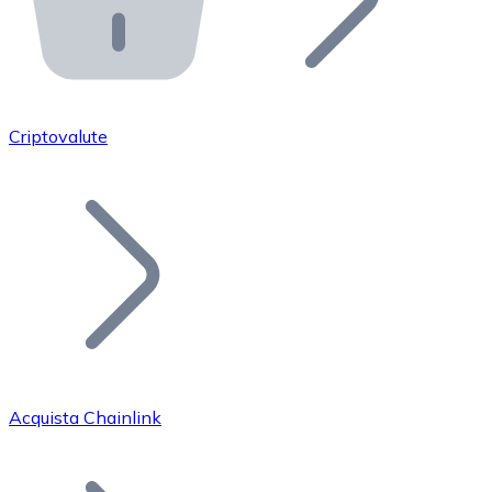
API Bitnovo
Integra la nostra API nel tuo ecosistema.
Diventa Rivenditore
Unisciti alla nostra rete di rivenditori e commercializza i
Criptovalute
Inserisci un Token
Aggiungi il token del tuo progetto al nostro servizio di
Acquista Chainlink
Bitcoin