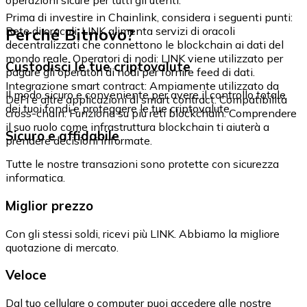
Prima di investire in Chainlink, considera i seguenti punti:
Perché Bitnovo?
Rete di oracoli: LINK alimenta servizi di oracoli
decentralizzati che connettono le blockchain ai dati del
mondo reale. Operatori di nodi: LINK viene utilizzato per
Custodisci le tue criptovalute
pagare gli operatori di nodi per fornire feed di dati.
Integrazione smart contract: Ampiamente utilizzato da
Il modo sicuro e conveniente per avere il controllo totale
DeFi e altre applicazioni di smart contract. Compatibilità
dei tuoi fondi e proteggere le tue criptovalute.
cross-chain: Funziona su più reti blockchain. Comprendere
il suo ruolo come infrastruttura blockchain ti aiuterà a
Sicuro e affidabile
prendere decisioni informate.
Tutte le nostre transazioni sono protette con sicurezza
informatica.
Miglior prezzo
Con gli stessi soldi, ricevi più LINK. Abbiamo la migliore
quotazione di mercato.
Veloce
Dal tuo cellulare o computer puoi accedere alle nostre