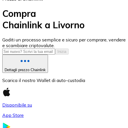
Compra
Chainlink a Livorno
USD Coin
Goditi un processo semplice e sicuro per comprare, vendere
e scambiare criptovalute.
USDC
Inizia
Dettagli prezzo Chainlink
Scarica il nostro Wallet di auto-custodia
Disponibile su
App Store
Litecoin