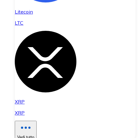
Litecoin
LTC
XRP
XRP
Vedi tutto