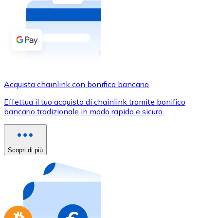
Acquista criptovalute in contanti e altri mezzi di pagam
Acquista con contanti
Bonifico SEPA
Aggiungi fondi al tuo conto Bitnovo o fai acquisti dirett
Acquista con bonifico bancario
Acquista chainlink con bonifico bancario
Carta di credito / debito
Effettua il tuo acquisto di chainlink tramite bonifico
Usa le carte Visa e Mastercard per acquistare criptovalut
bancario tradizionale in modo rapido e sicuro.
Acquista con carta
Negozio - Carte regalo
Scopri di più
Nuovo
Acquista gift card dei tuoi marchi preferiti con criptoval
Vai al negozio di carte regalo