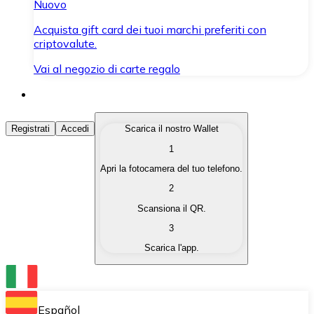
Nuovo
Acquista gift card dei tuoi marchi preferiti con
criptovalute.
Vai al negozio di carte regalo
Acquista Criptovalute
Registrati
Accedi
Scarica il nostro Wallet
1
Acquista le criptovalute che ti interessano in modo rapi
Apri la fotocamera del tuo telefono.
Vendi Criptovalute
2
Converti le tue criptovalute in valuta fiat quando ne ha
Scansiona il QR.
3
Scambia (Swap)
Scarica l'app.
Scambia una criptovaluta con un'altra istantaneamente
Wallet Bitnovo
Conserva le tue cripto in un Wallet self-custodial.
Español