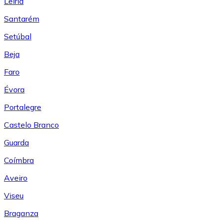
Leiría
Santarém
Setúbal
Beja
Faro
Évora
Portalegre
Castelo Branco
Guarda
Coímbra
Aveiro
Viseu
Braganza