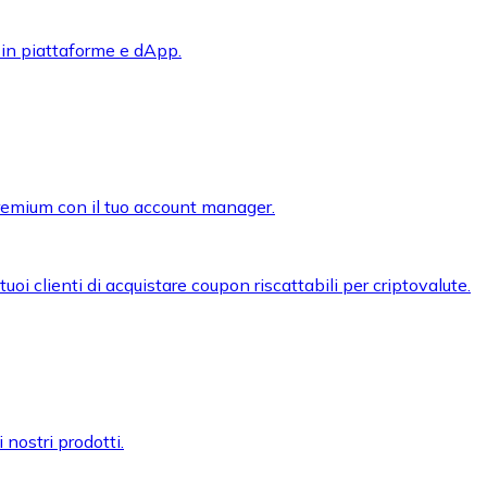
 in piattaforme e dApp.
premium con il tuo account manager.
oi clienti di acquistare coupon riscattabili per criptovalute.
 nostri prodotti.