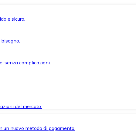
do e sicuro.
i bisogno.
e, senza complicazioni.
azioni del mercato.
 con un nuovo metodo di pagamento.