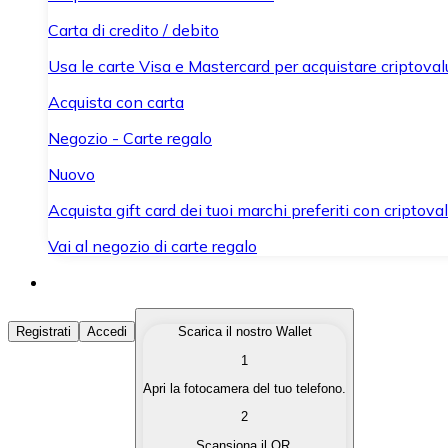
Carta di credito / debito
Usa le carte Visa e Mastercard per acquistare criptovalut
Acquista con carta
Negozio - Carte regalo
Nuovo
Acquista gift card dei tuoi marchi preferiti con criptoval
Vai al negozio di carte regalo
Acquista Criptovalute
Registrati
Accedi
Scarica il nostro Wallet
1
Acquista le criptovalute che ti interessano in modo rapi
Apri la fotocamera del tuo telefono.
Vendi Criptovalute
2
Converti le tue criptovalute in valuta fiat quando ne ha
Scansiona il QR.