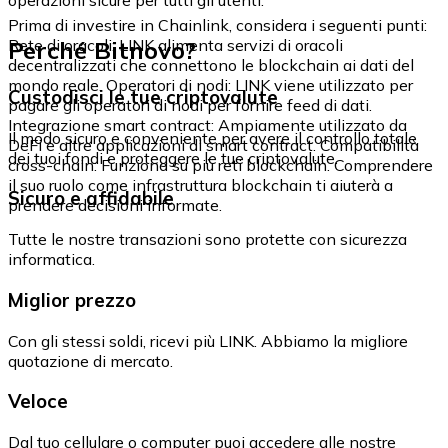
Prima di investire in Chainlink, considera i seguenti punti:
Perché Bitnovo?
Rete di oracoli: LINK alimenta servizi di oracoli
decentralizzati che connettono le blockchain ai dati del
mondo reale. Operatori di nodi: LINK viene utilizzato per
Custodisci le tue criptovalute
pagare gli operatori di nodi per fornire feed di dati.
Integrazione smart contract: Ampiamente utilizzato da
Il modo sicuro e conveniente per avere il controllo totale
DeFi e altre applicazioni di smart contract. Compatibilità
dei tuoi fondi e proteggere le tue criptovalute.
cross-chain: Funziona su più reti blockchain. Comprendere
il suo ruolo come infrastruttura blockchain ti aiuterà a
Sicuro e affidabile
prendere decisioni informate.
Tutte le nostre transazioni sono protette con sicurezza
informatica.
Miglior prezzo
Con gli stessi soldi, ricevi più LINK. Abbiamo la migliore
quotazione di mercato.
Veloce
Dal tuo cellulare o computer puoi accedere alle nostre