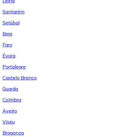
Leiría
Santarém
Setúbal
Beja
Faro
Évora
Portalegre
Castelo Branco
Guarda
Coímbra
Aveiro
Viseu
Braganza