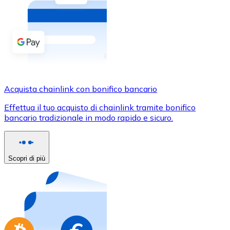
Acquista criptovalute in contanti e altri mezzi di pagam
Acquista con contanti
Bonifico SEPA
Aggiungi fondi al tuo conto Bitnovo o fai acquisti dirett
Acquista con bonifico bancario
Acquista chainlink con bonifico bancario
Carta di credito / debito
Effettua il tuo acquisto di chainlink tramite bonifico
Usa le carte Visa e Mastercard per acquistare criptovalut
bancario tradizionale in modo rapido e sicuro.
Acquista con carta
Negozio - Carte regalo
Scopri di più
Nuovo
Acquista gift card dei tuoi marchi preferiti con criptoval
Vai al negozio di carte regalo