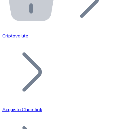
API Bitnovo
Integra la nostra API nel tuo ecosistema.
Diventa Rivenditore
Unisciti alla nostra rete di rivenditori e commercializza i
Criptovalute
Inserisci un Token
Aggiungi il token del tuo progetto al nostro servizio di
Acquista Chainlink
Bitcoin