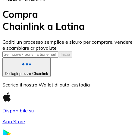
Compra
Chainlink a Latina
USD Coin
Goditi un processo semplice e sicuro per comprare, vendere
e scambiare criptovalute.
USDC
Inizia
Dettagli prezzo Chainlink
Scarica il nostro Wallet di auto-custodia
Disponibile su
App Store
Litecoin