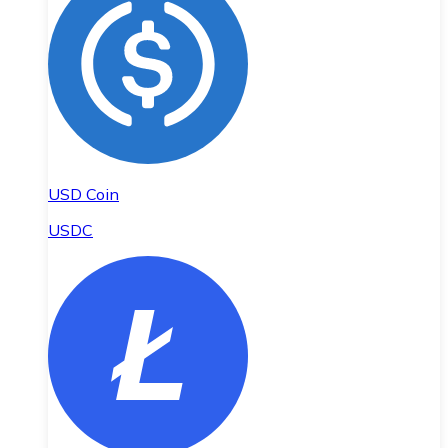
USD Coin
USDC