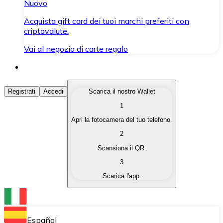
Nuovo
Acquista gift card dei tuoi marchi preferiti con
criptovalute.
Vai al negozio di carte regalo
Acquista Criptovalute
Registrati
Accedi
Scarica il nostro Wallet
1
Acquista le criptovalute che ti interessano in modo rapi
Apri la fotocamera del tuo telefono.
Vendi Criptovalute
2
Converti le tue criptovalute in valuta fiat quando ne ha
Scansiona il QR.
3
Scambia (Swap)
Scarica l'app.
Scambia una criptovaluta con un'altra istantaneamente
Wallet Bitnovo
Conserva le tue cripto in un Wallet self-custodial.
Español