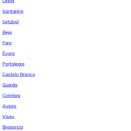
Leiría
Santarém
Setúbal
Beja
Faro
Évora
Portalegre
Castelo Branco
Guarda
Coímbra
Aveiro
Viseu
Braganza