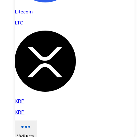
Litecoin
LTC
XRP
XRP
Vedi tutto