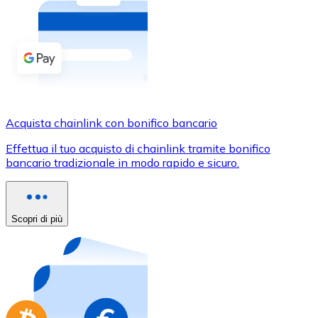
Acquista criptovalute in contanti e altri mezzi di pagam
Acquista con contanti
Bonifico SEPA
Aggiungi fondi al tuo conto Bitnovo o fai acquisti dirett
Acquista con bonifico bancario
Acquista chainlink con bonifico bancario
Carta di credito / debito
Effettua il tuo acquisto di chainlink tramite bonifico
Usa le carte Visa e Mastercard per acquistare criptovalut
bancario tradizionale in modo rapido e sicuro.
Acquista con carta
Negozio - Carte regalo
Scopri di più
Nuovo
Acquista gift card dei tuoi marchi preferiti con criptoval
Vai al negozio di carte regalo