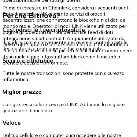
Prima di investire in Chainlink, considera i seguenti punti:
Perché Bitnovo?
Rete di oracoli: LINK alimenta servizi di oracoli
decentralizzati che connettono le blockchain ai dati del
mondo reale. Operatori di nodi: LINK viene utilizzato per
Custodisci le tue criptovalute
pagare gli operatori di nodi per fornire feed di dati.
Integrazione smart contract: Ampiamente utilizzato da
Il modo sicuro e conveniente per avere il controllo totale
DeFi e altre applicazioni di smart contract. Compatibilità
dei tuoi fondi e proteggere le tue criptovalute.
cross-chain: Funziona su più reti blockchain. Comprendere
il suo ruolo come infrastruttura blockchain ti aiuterà a
Sicuro e affidabile
prendere decisioni informate.
Tutte le nostre transazioni sono protette con sicurezza
informatica.
Miglior prezzo
Con gli stessi soldi, ricevi più LINK. Abbiamo la migliore
quotazione di mercato.
Veloce
Dal tuo cellulare o computer puoi accedere alle nostre