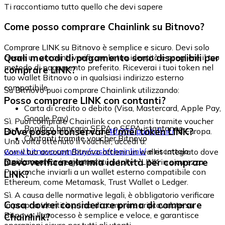
Ti raccontiamo tutto quello che devi sapere
Come posso comprare Chainlink su Bitnovo?
Comprare LINK su Bitnovo è semplice e sicuro. Devi solo
Quali metodi di pagamento sono disponibili per
creare un account, verificare la tua identità e scegliere il tuo
metodo di pagamento preferito. Riceverai i tuoi token nel
comprare LINK?
tuo wallet Bitnovo o in qualsiasi indirizzo esterno
compatibile.
Su Bitnovo puoi comprare Chainlink utilizzando:
Posso comprare LINK con contanti?
Carta di credito o debito (Visa, Mastercard, Apple Pay,
Google Pay)
Sì. Puoi comprare Chainlink con contanti tramite voucher
Bonifico bancario SEPA o SEPA istantaneo
Dove posso conservare i miei token LINK?
Bitnovo, disponibili in più di
40.000 punti fisici
in Europa.
Contanti tramite voucher Bitnovo
Una volta ottenuto il voucher, accedi a:
www.bitnovo.com/buy/cash/chainlink/
e riscattalo
Con il tuo account Bitnovo ottieni un wallet integrato dove
rapidamente e in sicurezza.
Devo verificare la mia identità per comprare
puoi conservare e gestire i tuoi token LINK in sicurezza.
Puoi anche inviarli a un wallet esterno compatibile con
LINK?
Ethereum, come Metamask, Trust Wallet o Ledger.
Sì. A causa delle normative legali, è obbligatorio verificare
Cosa dovrei considerare prima di comprare
la propria identità prima di comprare criptovalute su
Bitnovo. Il processo è semplice e veloce, e garantisce
Chainlink?
operazioni sicure per tutti gli utenti.