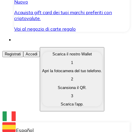
Nuovo
Acquista gift card dei tuoi marchi preferiti con
criptovalute.
Vai al negozio di carte regalo
Acquista Criptovalute
Registrati
Accedi
Scarica il nostro Wallet
1
Acquista le criptovalute che ti interessano in modo rapi
Apri la fotocamera del tuo telefono.
Vendi Criptovalute
2
Converti le tue criptovalute in valuta fiat quando ne ha
Scansiona il QR.
3
Scambia (Swap)
Scarica l'app.
Scambia una criptovaluta con un'altra istantaneamente
Wallet Bitnovo
Conserva le tue cripto in un Wallet self-custodial.
Español