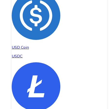
USD Coin
USDC