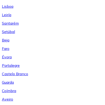
Lisboa
Leiría
Santarém
Setúbal
Beja
Faro
Évora
Portalegre
Castelo Branco
Guarda
Coímbra
Aveiro