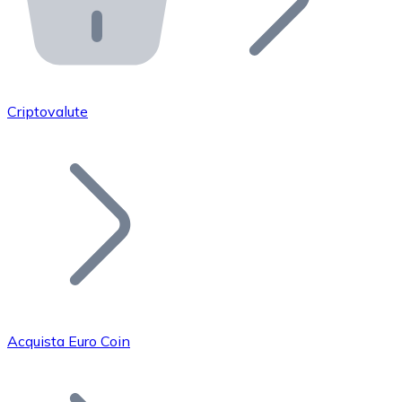
API Bitnovo
Integra la nostra API nel tuo ecosistema.
Diventa Rivenditore
Unisciti alla nostra rete di rivenditori e commercializza i
Criptovalute
Inserisci un Token
Aggiungi il token del tuo progetto al nostro servizio di
Acquista Euro Coin
Bitcoin