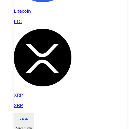
Litecoin
LTC
XRP
XRP
Vedi tutto