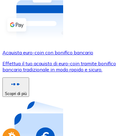
Acquista criptovalute in contanti e altri mezzi di pagam
Acquista con contanti
Bonifico SEPA
Aggiungi fondi al tuo conto Bitnovo o fai acquisti dirett
Acquista con bonifico bancario
Acquista euro-coin con bonifico bancario
Carta di credito / debito
Effettua il tuo acquisto di euro-coin tramite bonifico
Usa le carte Visa e Mastercard per acquistare criptovalut
bancario tradizionale in modo rapido e sicuro.
Acquista con carta
Negozio - Carte regalo
Scopri di più
Nuovo
Acquista gift card dei tuoi marchi preferiti con criptoval
Vai al negozio di carte regalo