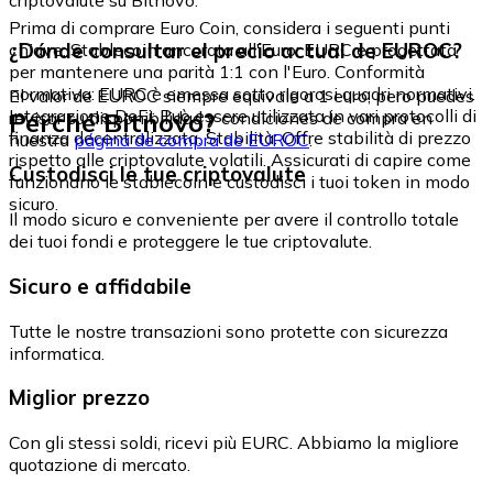
Prima di comprare Euro Coin, considera i seguenti punti
¿Dónde consultar el precio actual de EUROC?
chiave: Stablecoin ancorata all'Euro: EURC è progettata
per mantenere una parità 1:1 con l'Euro. Conformità
normativa: EURC è emessa sotto rigorosi quadri normativi.
El valor de EUROC siempre equivale a 1 euro, pero puedes
Integrazione DeFi: Può essere utilizzata in vari protocolli di
Perché Bitnovo?
revisar su disponibilidad y condiciones de compra en
finanza decentralizzata. Stabilità: Offre stabilità di prezzo
nuestra
página de compra de EUROC
.
rispetto alle criptovalute volatili. Assicurati di capire come
Custodisci le tue criptovalute
funzionano le stablecoin e custodisci i tuoi token in modo
sicuro.
Il modo sicuro e conveniente per avere il controllo totale
dei tuoi fondi e proteggere le tue criptovalute.
Sicuro e affidabile
Tutte le nostre transazioni sono protette con sicurezza
informatica.
Miglior prezzo
Con gli stessi soldi, ricevi più EURC. Abbiamo la migliore
quotazione di mercato.