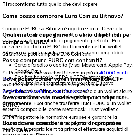
Ti raccontiamo tutto quello che devi sapere
Come posso comprare Euro Coin su Bitnovo?
Comprare EURC su Bitnovo è rapido e sicuro. Devi solo
Quali metodi di pagamento sono disponibili per
creare un account gratuito, verificare la tua identità e
selezionare il tuo metodo di pagamento preferito. Puoi
comprare EURC?
ricevere i tuoi token EURC direttamente nel tuo wallet
Bitnovo o inviarli a qualsiasi wallet esterno compatibile.
Su Bitnovo puoi comprare Euro Coin con:
Posso comprare EURC con contanti?
Carta di credito o debito (Visa, Mastercard, Apple Pay,
Google Pay)
Sì. Puoi acquistare voucher Bitnovo in più di
40.000 punti
Bonifico bancario (SEPA o SEPA istantaneo)
Dove posso conservare i miei token EURC?
fisici
distribuiti in tutta Europa. Una volta ottenuto il tuo
Acquisto in contanti tramite voucher Bitnovo
voucher, riscattalo facilmente da questa pagina:
www.bitnovo.com/buy/cash/euro-coin/
Registrandoti su Bitnovo, ottieni accesso a un wallet sicuro
Devo verificare la mia identità per comprare
dove puoi conservare, ricevere e gestire i tuoi token EURC
direttamente. Puoi anche trasferire i tuoi EURC a un wallet
EURC?
esterno compatibile, come Metamask, Trust Wallet o
Ledger.
Sì. Per rispettare le normative europee e garantire la
Cosa dovrei considerare prima di comprare
sicurezza delle operazioni, è obbligatorio registrarsi e
verificare la propria identità prima di effettuare acquisti di
Euro Coin?
criptovalute su Bitnovo.