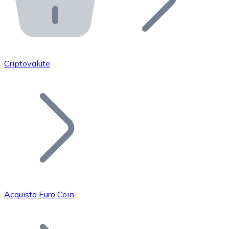
API Bitnovo
Integra la nostra API nel tuo ecosistema.
Diventa Rivenditore
Unisciti alla nostra rete di rivenditori e commercializza i
Criptovalute
Inserisci un Token
Aggiungi il token del tuo progetto al nostro servizio di
Acquista Euro Coin
Bitcoin