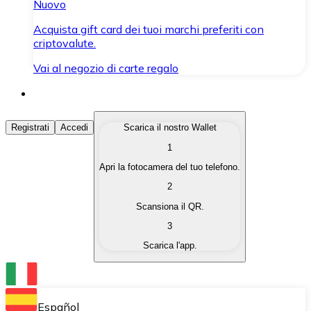
Nuovo
Acquista gift card dei tuoi marchi preferiti con
criptovalute.
Vai al negozio di carte regalo
Acquista Criptovalute
Registrati
Accedi
Scarica il nostro Wallet
1
Acquista le criptovalute che ti interessano in modo rapi
Apri la fotocamera del tuo telefono.
Vendi Criptovalute
2
Converti le tue criptovalute in valuta fiat quando ne ha
Scansiona il QR.
3
Scambia (Swap)
Scarica l'app.
Scambia una criptovaluta con un'altra istantaneamente
Wallet Bitnovo
Conserva le tue cripto in un Wallet self-custodial.
Español