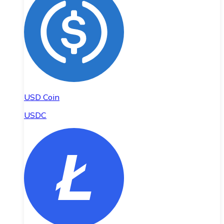
USD Coin
USDC