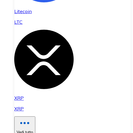
Litecoin
LTC
XRP
XRP
Vedi tutto