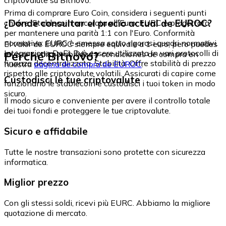
Prima di comprare Euro Coin, considera i seguenti punti
¿Dónde consultar el precio actual de EUROC?
chiave: Stablecoin ancorata all'Euro: EURC è progettata
per mantenere una parità 1:1 con l'Euro. Conformità
normativa: EURC è emessa sotto rigorosi quadri normativi.
El valor de EUROC siempre equivale a 1 euro, pero puedes
Integrazione DeFi: Può essere utilizzata in vari protocolli di
Perché Bitnovo?
revisar su disponibilidad y condiciones de compra en
finanza decentralizzata. Stabilità: Offre stabilità di prezzo
nuestra
página de compra de EUROC
.
rispetto alle criptovalute volatili. Assicurati di capire come
Custodisci le tue criptovalute
funzionano le stablecoin e custodisci i tuoi token in modo
sicuro.
Il modo sicuro e conveniente per avere il controllo totale
dei tuoi fondi e proteggere le tue criptovalute.
Sicuro e affidabile
Tutte le nostre transazioni sono protette con sicurezza
informatica.
Miglior prezzo
Con gli stessi soldi, ricevi più EURC. Abbiamo la migliore
quotazione di mercato.