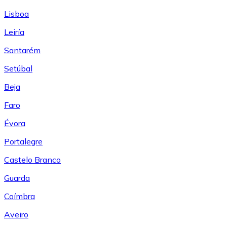
Lisboa
Leiría
Santarém
Setúbal
Beja
Faro
Évora
Portalegre
Castelo Branco
Guarda
Coímbra
Aveiro