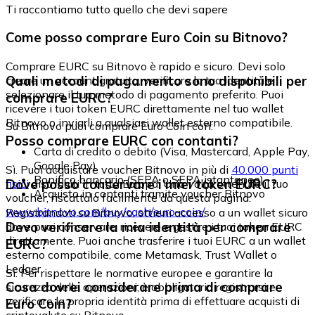
Ti raccontiamo tutto quello che devi sapere
Come posso comprare Euro Coin su Bitnovo?
Comprare EURC su Bitnovo è rapido e sicuro. Devi solo
Quali metodi di pagamento sono disponibili per
creare un account gratuito, verificare la tua identità e
selezionare il tuo metodo di pagamento preferito. Puoi
comprare EURC?
ricevere i tuoi token EURC direttamente nel tuo wallet
Bitnovo o inviarli a qualsiasi wallet esterno compatibile.
Su Bitnovo puoi comprare Euro Coin con:
Posso comprare EURC con contanti?
Carta di credito o debito (Visa, Mastercard, Apple Pay,
Google Pay)
Sì. Puoi acquistare voucher Bitnovo in più di
40.000 punti
Bonifico bancario (SEPA o SEPA istantaneo)
Dove posso conservare i miei token EURC?
fisici
distribuiti in tutta Europa. Una volta ottenuto il tuo
Acquisto in contanti tramite voucher Bitnovo
voucher, riscattalo facilmente da questa pagina:
www.bitnovo.com/buy/cash/euro-coin/
Registrandoti su Bitnovo, ottieni accesso a un wallet sicuro
Devo verificare la mia identità per comprare
dove puoi conservare, ricevere e gestire i tuoi token EURC
direttamente. Puoi anche trasferire i tuoi EURC a un wallet
EURC?
esterno compatibile, come Metamask, Trust Wallet o
Ledger.
Sì. Per rispettare le normative europee e garantire la
Cosa dovrei considerare prima di comprare
sicurezza delle operazioni, è obbligatorio registrarsi e
verificare la propria identità prima di effettuare acquisti di
Euro Coin?
criptovalute su Bitnovo.