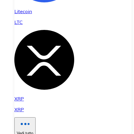
Litecoin
LTC
XRP
XRP
Vedi tutto