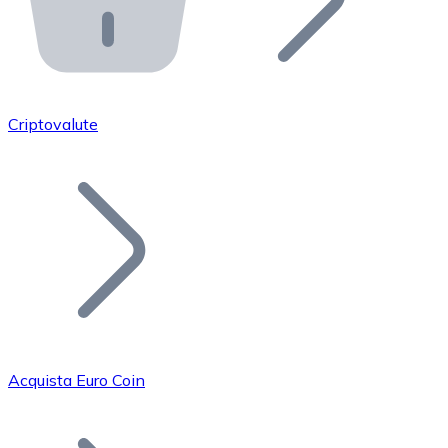
API Bitnovo
Integra la nostra API nel tuo ecosistema.
Diventa Rivenditore
Unisciti alla nostra rete di rivenditori e commercializza i
Criptovalute
Inserisci un Token
Aggiungi il token del tuo progetto al nostro servizio di
Acquista Euro Coin
Bitcoin