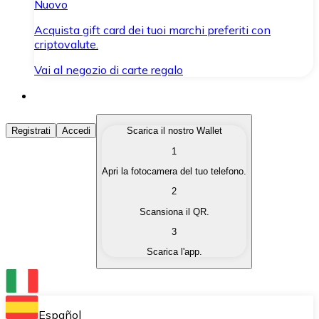
Nuovo
Acquista gift card dei tuoi marchi preferiti con
criptovalute.
Vai al negozio di carte regalo
Acquista Criptovalute
Registrati
Accedi
Scarica il nostro Wallet
1
Acquista le criptovalute che ti interessano in modo rapi
Apri la fotocamera del tuo telefono.
Vendi Criptovalute
2
Converti le tue criptovalute in valuta fiat quando ne ha
Scansiona il QR.
3
Scambia (Swap)
Scarica l'app.
Scambia una criptovaluta con un'altra istantaneamente
Wallet Bitnovo
Conserva le tue cripto in un Wallet self-custodial.
Español