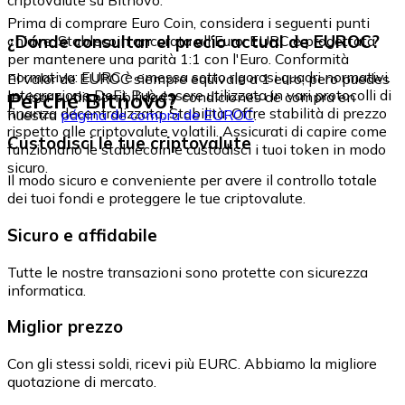
Prima di comprare Euro Coin, considera i seguenti punti
¿Dónde consultar el precio actual de EUROC?
chiave: Stablecoin ancorata all'Euro: EURC è progettata
per mantenere una parità 1:1 con l'Euro. Conformità
normativa: EURC è emessa sotto rigorosi quadri normativi.
El valor de EUROC siempre equivale a 1 euro, pero puedes
Integrazione DeFi: Può essere utilizzata in vari protocolli di
Perché Bitnovo?
revisar su disponibilidad y condiciones de compra en
finanza decentralizzata. Stabilità: Offre stabilità di prezzo
nuestra
página de compra de EUROC
.
rispetto alle criptovalute volatili. Assicurati di capire come
Custodisci le tue criptovalute
funzionano le stablecoin e custodisci i tuoi token in modo
sicuro.
Il modo sicuro e conveniente per avere il controllo totale
dei tuoi fondi e proteggere le tue criptovalute.
Sicuro e affidabile
Tutte le nostre transazioni sono protette con sicurezza
informatica.
Miglior prezzo
Con gli stessi soldi, ricevi più EURC. Abbiamo la migliore
quotazione di mercato.