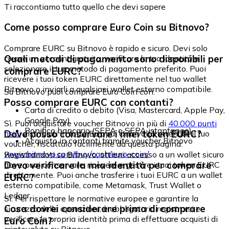
Ti raccontiamo tutto quello che devi sapere
Come posso comprare Euro Coin su Bitnovo?
Comprare EURC su Bitnovo è rapido e sicuro. Devi solo
Quali metodi di pagamento sono disponibili per
creare un account gratuito, verificare la tua identità e
selezionare il tuo metodo di pagamento preferito. Puoi
comprare EURC?
ricevere i tuoi token EURC direttamente nel tuo wallet
Bitnovo o inviarli a qualsiasi wallet esterno compatibile.
Su Bitnovo puoi comprare Euro Coin con:
Posso comprare EURC con contanti?
Carta di credito o debito (Visa, Mastercard, Apple Pay,
Google Pay)
Sì. Puoi acquistare voucher Bitnovo in più di
40.000 punti
Bonifico bancario (SEPA o SEPA istantaneo)
Dove posso conservare i miei token EURC?
fisici
distribuiti in tutta Europa. Una volta ottenuto il tuo
Acquisto in contanti tramite voucher Bitnovo
voucher, riscattalo facilmente da questa pagina:
www.bitnovo.com/buy/cash/euro-coin/
Registrandoti su Bitnovo, ottieni accesso a un wallet sicuro
Devo verificare la mia identità per comprare
dove puoi conservare, ricevere e gestire i tuoi token EURC
direttamente. Puoi anche trasferire i tuoi EURC a un wallet
EURC?
esterno compatibile, come Metamask, Trust Wallet o
Ledger.
Sì. Per rispettare le normative europee e garantire la
Cosa dovrei considerare prima di comprare
sicurezza delle operazioni, è obbligatorio registrarsi e
verificare la propria identità prima di effettuare acquisti di
Euro Coin?
criptovalute su Bitnovo.