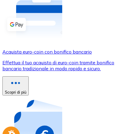
Acquista criptovalute in contanti e altri mezzi di pagam
Acquista con contanti
Bonifico SEPA
Aggiungi fondi al tuo conto Bitnovo o fai acquisti dirett
Acquista con bonifico bancario
Acquista euro-coin con bonifico bancario
Carta di credito / debito
Effettua il tuo acquisto di euro-coin tramite bonifico
Usa le carte Visa e Mastercard per acquistare criptovalut
bancario tradizionale in modo rapido e sicuro.
Acquista con carta
Negozio - Carte regalo
Scopri di più
Nuovo
Acquista gift card dei tuoi marchi preferiti con criptoval
Vai al negozio di carte regalo