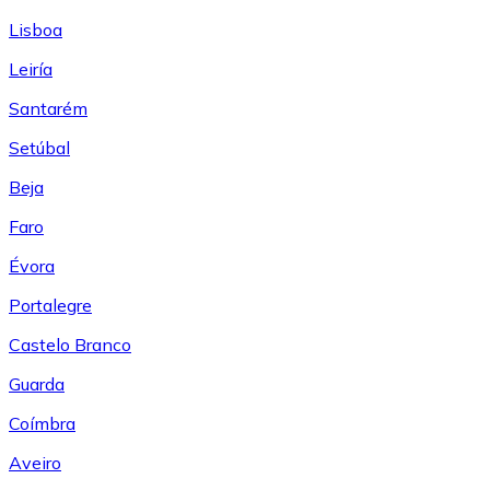
Lisboa
Leiría
Santarém
Setúbal
Beja
Faro
Évora
Portalegre
Castelo Branco
Guarda
Coímbra
Aveiro