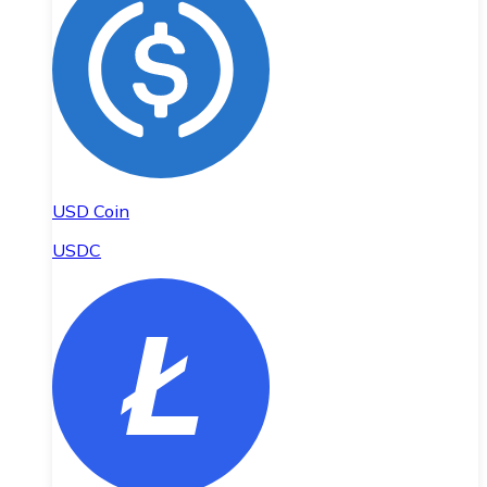
USD Coin
USDC