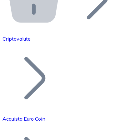
API Bitnovo
Integra la nostra API nel tuo ecosistema.
Diventa Rivenditore
Unisciti alla nostra rete di rivenditori e commercializza i
Criptovalute
Inserisci un Token
Aggiungi il token del tuo progetto al nostro servizio di
Acquista Euro Coin
Bitcoin