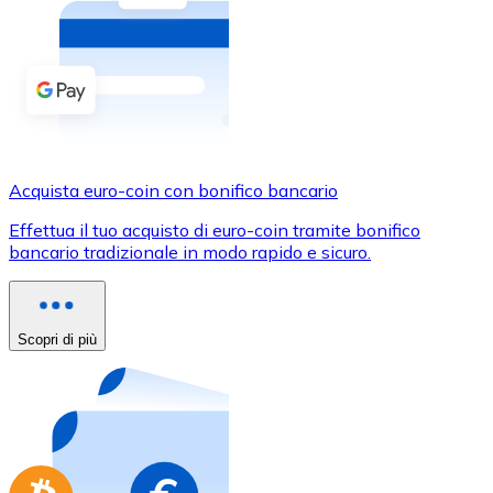
Acquista criptovalute in contanti e altri mezzi di pagam
Acquista con contanti
Bonifico SEPA
Aggiungi fondi al tuo conto Bitnovo o fai acquisti dirett
Acquista con bonifico bancario
Acquista euro-coin con bonifico bancario
Carta di credito / debito
Effettua il tuo acquisto di euro-coin tramite bonifico
Usa le carte Visa e Mastercard per acquistare criptovalut
bancario tradizionale in modo rapido e sicuro.
Acquista con carta
Negozio - Carte regalo
Scopri di più
Nuovo
Acquista gift card dei tuoi marchi preferiti con criptoval
Vai al negozio di carte regalo