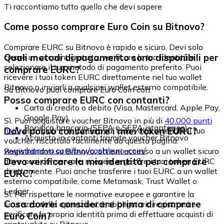
Ti raccontiamo tutto quello che devi sapere
Come posso comprare Euro Coin su Bitnovo?
Comprare EURC su Bitnovo è rapido e sicuro. Devi solo
Quali metodi di pagamento sono disponibili per
creare un account gratuito, verificare la tua identità e
selezionare il tuo metodo di pagamento preferito. Puoi
comprare EURC?
ricevere i tuoi token EURC direttamente nel tuo wallet
Bitnovo o inviarli a qualsiasi wallet esterno compatibile.
Su Bitnovo puoi comprare Euro Coin con:
Posso comprare EURC con contanti?
Carta di credito o debito (Visa, Mastercard, Apple Pay,
Google Pay)
Sì. Puoi acquistare voucher Bitnovo in più di
40.000 punti
Bonifico bancario (SEPA o SEPA istantaneo)
Dove posso conservare i miei token EURC?
fisici
distribuiti in tutta Europa. Una volta ottenuto il tuo
Acquisto in contanti tramite voucher Bitnovo
voucher, riscattalo facilmente da questa pagina:
www.bitnovo.com/buy/cash/euro-coin/
Registrandoti su Bitnovo, ottieni accesso a un wallet sicuro
Devo verificare la mia identità per comprare
dove puoi conservare, ricevere e gestire i tuoi token EURC
direttamente. Puoi anche trasferire i tuoi EURC a un wallet
EURC?
esterno compatibile, come Metamask, Trust Wallet o
Ledger.
Sì. Per rispettare le normative europee e garantire la
Cosa dovrei considerare prima di comprare
sicurezza delle operazioni, è obbligatorio registrarsi e
verificare la propria identità prima di effettuare acquisti di
Euro Coin?
criptovalute su Bitnovo.