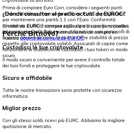
Prima di comprare Euro Coin, considera i seguenti punti
¿Dónde consultar el precio actual de EUROC?
chiave: Stablecoin ancorata all'Euro: EURC è progettata
per mantenere una parità 1:1 con l'Euro. Conformità
normativa: EURC è emessa sotto rigorosi quadri normativi.
El valor de EUROC siempre equivale a 1 euro, pero puedes
Integrazione DeFi: Può essere utilizzata in vari protocolli di
Perché Bitnovo?
revisar su disponibilidad y condiciones de compra en
finanza decentralizzata. Stabilità: Offre stabilità di prezzo
nuestra
página de compra de EUROC
.
rispetto alle criptovalute volatili. Assicurati di capire come
Custodisci le tue criptovalute
funzionano le stablecoin e custodisci i tuoi token in modo
sicuro.
Il modo sicuro e conveniente per avere il controllo totale
dei tuoi fondi e proteggere le tue criptovalute.
Sicuro e affidabile
Tutte le nostre transazioni sono protette con sicurezza
informatica.
Miglior prezzo
Con gli stessi soldi, ricevi più EURC. Abbiamo la migliore
quotazione di mercato.