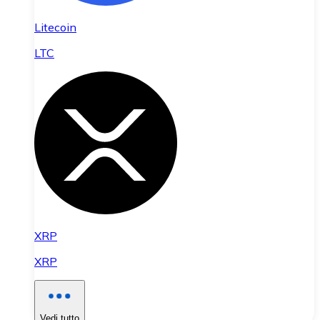
Litecoin
LTC
XRP
XRP
Vedi tutto