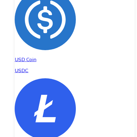
USD Coin
USDC