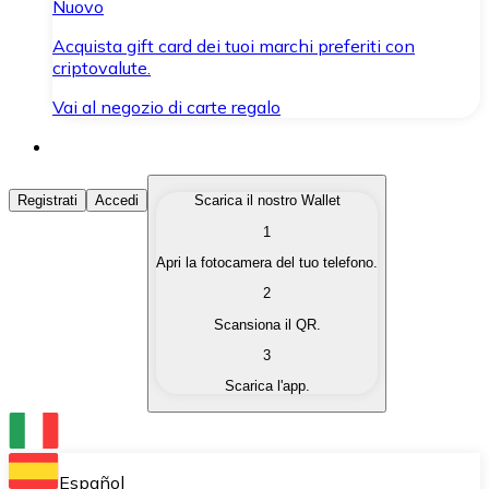
Nuovo
Acquista gift card dei tuoi marchi preferiti con
criptovalute.
Vai al negozio di carte regalo
Acquista Criptovalute
Registrati
Accedi
Scarica il nostro Wallet
1
Acquista le criptovalute che ti interessano in modo rapi
Apri la fotocamera del tuo telefono.
Vendi Criptovalute
2
Converti le tue criptovalute in valuta fiat quando ne ha
Scansiona il QR.
3
Scambia (Swap)
Scarica l'app.
Scambia una criptovaluta con un'altra istantaneamente
Wallet Bitnovo
Conserva le tue cripto in un Wallet self-custodial.
Español