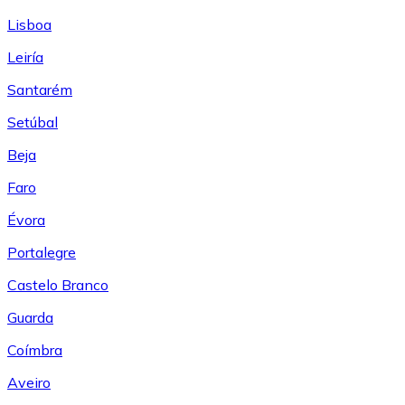
Lisboa
Leiría
Santarém
Setúbal
Beja
Faro
Évora
Portalegre
Castelo Branco
Guarda
Coímbra
Aveiro