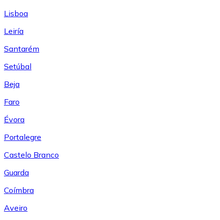
Lisboa
Leiría
Santarém
Setúbal
Beja
Faro
Évora
Portalegre
Castelo Branco
Guarda
Coímbra
Aveiro