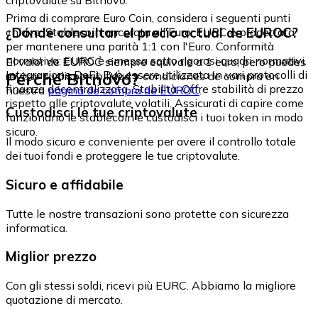
Prima di comprare Euro Coin, considera i seguenti punti
¿Dónde consultar el precio actual de EUROC?
chiave: Stablecoin ancorata all'Euro: EURC è progettata
per mantenere una parità 1:1 con l'Euro. Conformità
normativa: EURC è emessa sotto rigorosi quadri normativi.
El valor de EUROC siempre equivale a 1 euro, pero puedes
Integrazione DeFi: Può essere utilizzata in vari protocolli di
Perché Bitnovo?
revisar su disponibilidad y condiciones de compra en
finanza decentralizzata. Stabilità: Offre stabilità di prezzo
nuestra
página de compra de EUROC
.
rispetto alle criptovalute volatili. Assicurati di capire come
Custodisci le tue criptovalute
funzionano le stablecoin e custodisci i tuoi token in modo
sicuro.
Il modo sicuro e conveniente per avere il controllo totale
dei tuoi fondi e proteggere le tue criptovalute.
Sicuro e affidabile
Tutte le nostre transazioni sono protette con sicurezza
informatica.
Miglior prezzo
Con gli stessi soldi, ricevi più EURC. Abbiamo la migliore
quotazione di mercato.