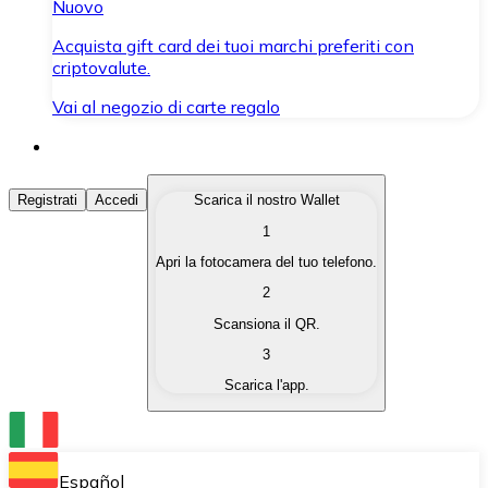
Nuovo
Acquista gift card dei tuoi marchi preferiti con
criptovalute.
Vai al negozio di carte regalo
Acquista Criptovalute
Registrati
Accedi
Scarica il nostro Wallet
1
Acquista le criptovalute che ti interessano in modo rapi
Apri la fotocamera del tuo telefono.
Vendi Criptovalute
2
Converti le tue criptovalute in valuta fiat quando ne ha
Scansiona il QR.
3
Scambia (Swap)
Scarica l'app.
Scambia una criptovaluta con un'altra istantaneamente
Wallet Bitnovo
Conserva le tue cripto in un Wallet self-custodial.
Español