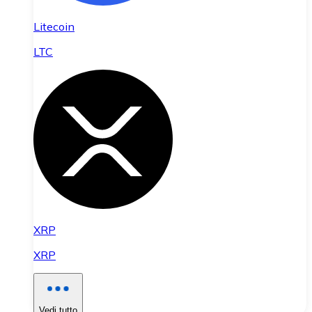
Litecoin
LTC
XRP
XRP
Vedi tutto