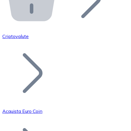
API Bitnovo
Integra la nostra API nel tuo ecosistema.
Diventa Rivenditore
Unisciti alla nostra rete di rivenditori e commercializza i
Criptovalute
Inserisci un Token
Aggiungi il token del tuo progetto al nostro servizio di
Acquista Euro Coin
Bitcoin