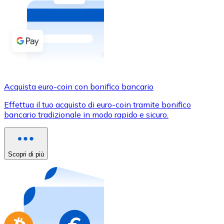
Acquista criptovalute in contanti e altri mezzi di pagam
Acquista con contanti
Bonifico SEPA
Aggiungi fondi al tuo conto Bitnovo o fai acquisti dirett
Acquista con bonifico bancario
Acquista euro-coin con bonifico bancario
Carta di credito / debito
Effettua il tuo acquisto di euro-coin tramite bonifico
Usa le carte Visa e Mastercard per acquistare criptovalut
bancario tradizionale in modo rapido e sicuro.
Acquista con carta
Negozio - Carte regalo
Scopri di più
Nuovo
Acquista gift card dei tuoi marchi preferiti con criptoval
Vai al negozio di carte regalo