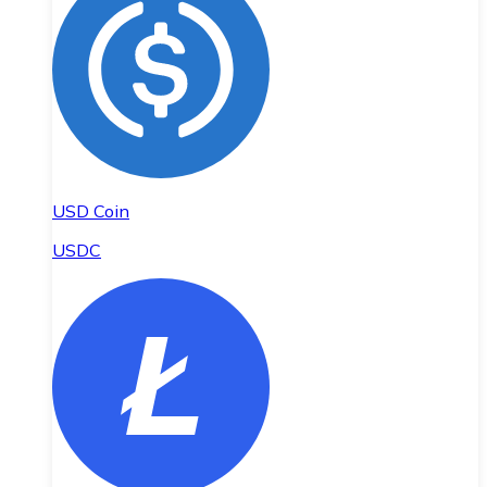
USD Coin
USDC