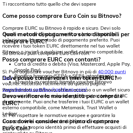
Ti raccontiamo tutto quello che devi sapere
Come posso comprare Euro Coin su Bitnovo?
Comprare EURC su Bitnovo è rapido e sicuro. Devi solo
Quali metodi di pagamento sono disponibili per
creare un account gratuito, verificare la tua identità e
selezionare il tuo metodo di pagamento preferito. Puoi
comprare EURC?
ricevere i tuoi token EURC direttamente nel tuo wallet
Bitnovo o inviarli a qualsiasi wallet esterno compatibile.
Su Bitnovo puoi comprare Euro Coin con:
Posso comprare EURC con contanti?
Carta di credito o debito (Visa, Mastercard, Apple Pay,
Google Pay)
Sì. Puoi acquistare voucher Bitnovo in più di
40.000 punti
Bonifico bancario (SEPA o SEPA istantaneo)
Dove posso conservare i miei token EURC?
fisici
distribuiti in tutta Europa. Una volta ottenuto il tuo
Acquisto in contanti tramite voucher Bitnovo
voucher, riscattalo facilmente da questa pagina:
www.bitnovo.com/buy/cash/euro-coin/
Registrandoti su Bitnovo, ottieni accesso a un wallet sicuro
Devo verificare la mia identità per comprare
dove puoi conservare, ricevere e gestire i tuoi token EURC
direttamente. Puoi anche trasferire i tuoi EURC a un wallet
EURC?
esterno compatibile, come Metamask, Trust Wallet o
Ledger.
Sì. Per rispettare le normative europee e garantire la
Cosa dovrei considerare prima di comprare
sicurezza delle operazioni, è obbligatorio registrarsi e
verificare la propria identità prima di effettuare acquisti di
Euro Coin?
criptovalute su Bitnovo.