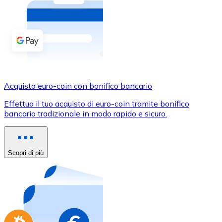
Acquista criptovalute in contanti e altri mezzi di pagam
Acquista con contanti
Bonifico SEPA
Aggiungi fondi al tuo conto Bitnovo o fai acquisti dirett
Acquista con bonifico bancario
Acquista euro-coin con bonifico bancario
Carta di credito / debito
Effettua il tuo acquisto di euro-coin tramite bonifico
Usa le carte Visa e Mastercard per acquistare criptovalut
bancario tradizionale in modo rapido e sicuro.
Acquista con carta
Negozio - Carte regalo
Scopri di più
Nuovo
Acquista gift card dei tuoi marchi preferiti con criptoval
Vai al negozio di carte regalo