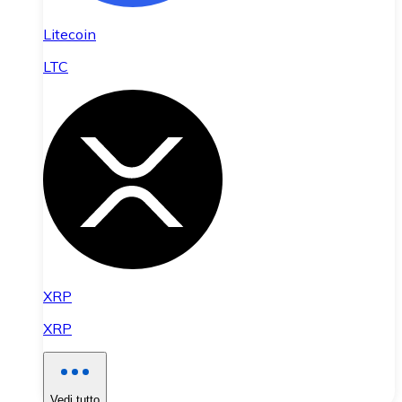
Litecoin
LTC
XRP
XRP
Vedi tutto