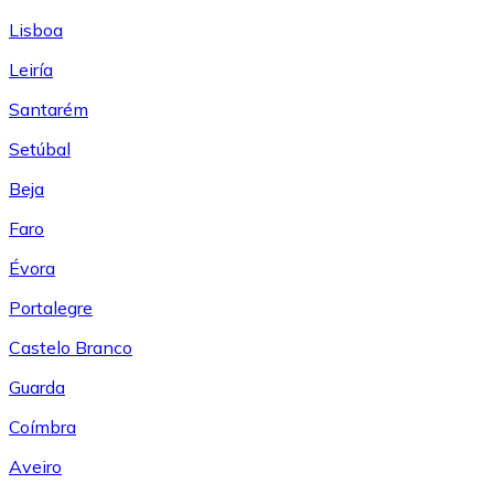
Lisboa
Leiría
Santarém
Setúbal
Beja
Faro
Évora
Portalegre
Castelo Branco
Guarda
Coímbra
Aveiro