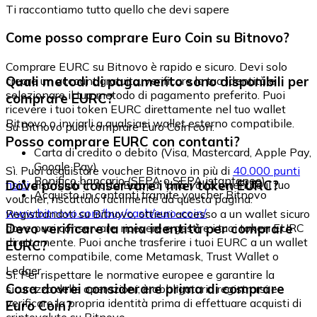
Ti raccontiamo tutto quello che devi sapere
Come posso comprare Euro Coin su Bitnovo?
Comprare EURC su Bitnovo è rapido e sicuro. Devi solo
Quali metodi di pagamento sono disponibili per
creare un account gratuito, verificare la tua identità e
selezionare il tuo metodo di pagamento preferito. Puoi
comprare EURC?
ricevere i tuoi token EURC direttamente nel tuo wallet
Bitnovo o inviarli a qualsiasi wallet esterno compatibile.
Su Bitnovo puoi comprare Euro Coin con:
Posso comprare EURC con contanti?
Carta di credito o debito (Visa, Mastercard, Apple Pay,
Google Pay)
Sì. Puoi acquistare voucher Bitnovo in più di
40.000 punti
Bonifico bancario (SEPA o SEPA istantaneo)
Dove posso conservare i miei token EURC?
fisici
distribuiti in tutta Europa. Una volta ottenuto il tuo
Acquisto in contanti tramite voucher Bitnovo
voucher, riscattalo facilmente da questa pagina:
www.bitnovo.com/buy/cash/euro-coin/
Registrandoti su Bitnovo, ottieni accesso a un wallet sicuro
Devo verificare la mia identità per comprare
dove puoi conservare, ricevere e gestire i tuoi token EURC
direttamente. Puoi anche trasferire i tuoi EURC a un wallet
EURC?
esterno compatibile, come Metamask, Trust Wallet o
Ledger.
Sì. Per rispettare le normative europee e garantire la
Cosa dovrei considerare prima di comprare
sicurezza delle operazioni, è obbligatorio registrarsi e
verificare la propria identità prima di effettuare acquisti di
Euro Coin?
criptovalute su Bitnovo.