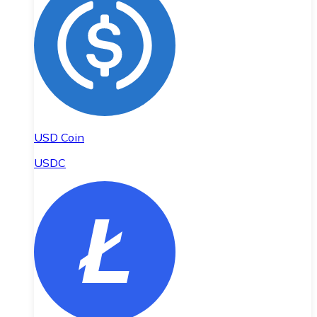
USD Coin
USDC