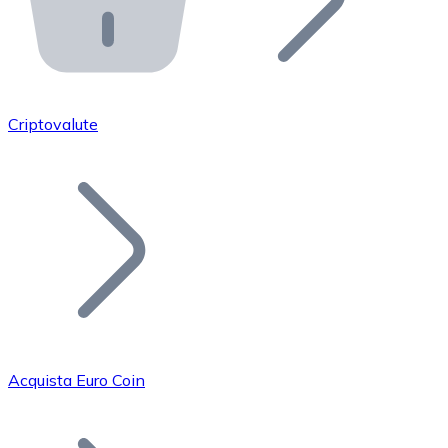
API Bitnovo
Integra la nostra API nel tuo ecosistema.
Diventa Rivenditore
Unisciti alla nostra rete di rivenditori e commercializza i
Criptovalute
Inserisci un Token
Aggiungi il token del tuo progetto al nostro servizio di
Acquista Euro Coin
Bitcoin