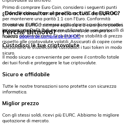
Prima di comprare Euro Coin, considera i seguenti punti
¿Dónde consultar el precio actual de EUROC?
chiave: Stablecoin ancorata all'Euro: EURC è progettata
per mantenere una parità 1:1 con l'Euro. Conformità
normativa: EURC è emessa sotto rigorosi quadri normativi.
El valor de EUROC siempre equivale a 1 euro, pero puedes
Integrazione DeFi: Può essere utilizzata in vari protocolli di
Perché Bitnovo?
revisar su disponibilidad y condiciones de compra en
finanza decentralizzata. Stabilità: Offre stabilità di prezzo
nuestra
página de compra de EUROC
.
rispetto alle criptovalute volatili. Assicurati di capire come
Custodisci le tue criptovalute
funzionano le stablecoin e custodisci i tuoi token in modo
sicuro.
Il modo sicuro e conveniente per avere il controllo totale
dei tuoi fondi e proteggere le tue criptovalute.
Sicuro e affidabile
Tutte le nostre transazioni sono protette con sicurezza
informatica.
Miglior prezzo
Con gli stessi soldi, ricevi più EURC. Abbiamo la migliore
quotazione di mercato.