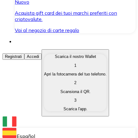
Nuovo
Acquista gift card dei tuoi marchi preferiti con
criptovalute.
Vai al negozio di carte regalo
Acquista Criptovalute
Registrati
Accedi
Scarica il nostro Wallet
1
Acquista le criptovalute che ti interessano in modo rapi
Apri la fotocamera del tuo telefono.
Vendi Criptovalute
2
Converti le tue criptovalute in valuta fiat quando ne ha
Scansiona il QR.
3
Scambia (Swap)
Scarica l'app.
Scambia una criptovaluta con un'altra istantaneamente
Wallet Bitnovo
Conserva le tue cripto in un Wallet self-custodial.
Español