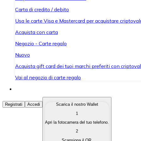
Carta di credito / debito
Usa le carte Visa e Mastercard per acquistare criptovalut
Acquista con carta
Negozio - Carte regalo
Nuovo
Acquista gift card dei tuoi marchi preferiti con criptoval
Vai al negozio di carte regalo
Acquista Criptovalute
Registrati
Accedi
Scarica il nostro Wallet
1
Acquista le criptovalute che ti interessano in modo rapi
Apri la fotocamera del tuo telefono.
Vendi Criptovalute
2
Converti le tue criptovalute in valuta fiat quando ne ha
Scansiona il QR.