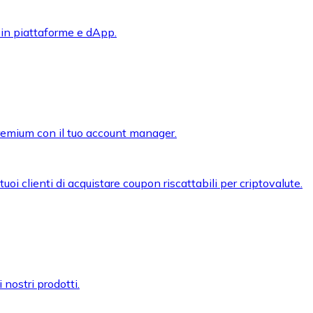
 in piattaforme e dApp.
premium con il tuo account manager.
oi clienti di acquistare coupon riscattabili per criptovalute.
 nostri prodotti.