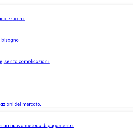
do e sicuro.
i bisogno.
e, senza complicazioni.
azioni del mercato.
 con un nuovo metodo di pagamento.