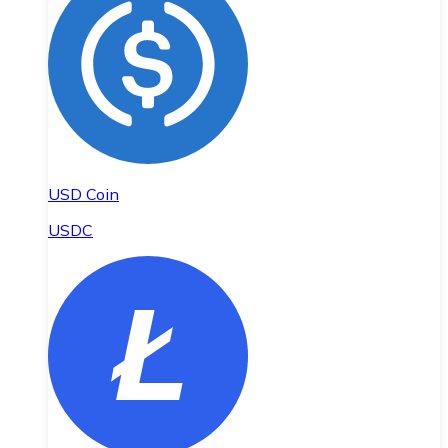
USD Coin
USDC