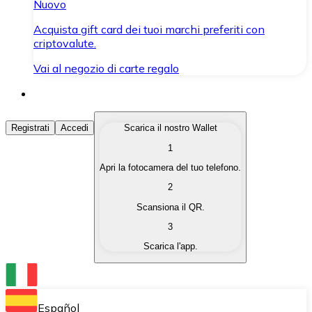
Nuovo
Acquista gift card dei tuoi marchi preferiti con
criptovalute.
Vai al negozio di carte regalo
Acquista Criptovalute
Registrati
Accedi
Scarica il nostro Wallet
1
Acquista le criptovalute che ti interessano in modo rapi
Apri la fotocamera del tuo telefono.
Vendi Criptovalute
2
Converti le tue criptovalute in valuta fiat quando ne ha
Scansiona il QR.
3
Scambia (Swap)
Scarica l'app.
Scambia una criptovaluta con un'altra istantaneamente
Wallet Bitnovo
Conserva le tue cripto in un Wallet self-custodial.
Español