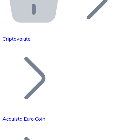
API Bitnovo
Integra la nostra API nel tuo ecosistema.
Diventa Rivenditore
Unisciti alla nostra rete di rivenditori e commercializza i
Criptovalute
Inserisci un Token
Aggiungi il token del tuo progetto al nostro servizio di
Acquista Euro Coin
Bitcoin