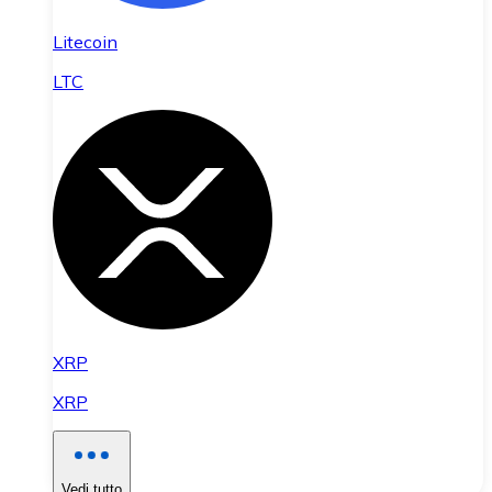
Litecoin
LTC
XRP
XRP
Vedi tutto