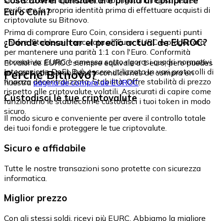
Cosa dovrei considerare prima di comprare
verificare la propria identità prima di effettuare acquisti di
Euro Coin?
criptovalute su Bitnovo.
Prima di comprare Euro Coin, considera i seguenti punti
¿Dónde consultar el precio actual de EUROC?
chiave: Stablecoin ancorata all'Euro: EURC è progettata
per mantenere una parità 1:1 con l'Euro. Conformità
normativa: EURC è emessa sotto rigorosi quadri normativi.
El valor de EUROC siempre equivale a 1 euro, pero puedes
Integrazione DeFi: Può essere utilizzata in vari protocolli di
Perché Bitnovo?
revisar su disponibilidad y condiciones de compra en
finanza decentralizzata. Stabilità: Offre stabilità di prezzo
nuestra
página de compra de EUROC
.
rispetto alle criptovalute volatili. Assicurati di capire come
Custodisci le tue criptovalute
funzionano le stablecoin e custodisci i tuoi token in modo
sicuro.
Il modo sicuro e conveniente per avere il controllo totale
dei tuoi fondi e proteggere le tue criptovalute.
Sicuro e affidabile
Tutte le nostre transazioni sono protette con sicurezza
informatica.
Miglior prezzo
Con gli stessi soldi, ricevi più EURC. Abbiamo la migliore