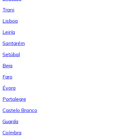
Trani
Lisboa
Leiría
Santarém
Setúbal
Beja
Faro
Évora
Portalegre
Castelo Branco
Guarda
Coímbra