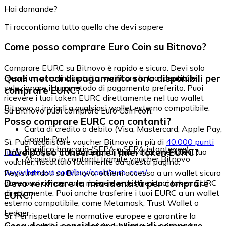
Hai domande?
Ti raccontiamo tutto quello che devi sapere
Come posso comprare Euro Coin su Bitnovo?
Comprare EURC su Bitnovo è rapido e sicuro. Devi solo
Quali metodi di pagamento sono disponibili per
creare un account gratuito, verificare la tua identità e
selezionare il tuo metodo di pagamento preferito. Puoi
comprare EURC?
ricevere i tuoi token EURC direttamente nel tuo wallet
Bitnovo o inviarli a qualsiasi wallet esterno compatibile.
Su Bitnovo puoi comprare Euro Coin con:
Posso comprare EURC con contanti?
Carta di credito o debito (Visa, Mastercard, Apple Pay,
Google Pay)
Sì. Puoi acquistare voucher Bitnovo in più di
40.000 punti
Bonifico bancario (SEPA o SEPA istantaneo)
Dove posso conservare i miei token EURC?
fisici
distribuiti in tutta Europa. Una volta ottenuto il tuo
Acquisto in contanti tramite voucher Bitnovo
voucher, riscattalo facilmente da questa pagina:
www.bitnovo.com/buy/cash/euro-coin/
Registrandoti su Bitnovo, ottieni accesso a un wallet sicuro
Devo verificare la mia identità per comprare
dove puoi conservare, ricevere e gestire i tuoi token EURC
direttamente. Puoi anche trasferire i tuoi EURC a un wallet
EURC?
esterno compatibile, come Metamask, Trust Wallet o
Ledger.
Sì. Per rispettare le normative europee e garantire la
sicurezza delle operazioni, è obbligatorio registrarsi e