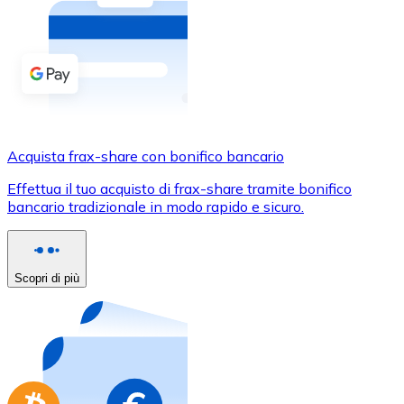
Acquista criptovalute in contanti e altri mezzi di pagam
Acquista con contanti
Bonifico SEPA
Aggiungi fondi al tuo conto Bitnovo o fai acquisti dirett
Acquista con bonifico bancario
Acquista frax-share con bonifico bancario
Carta di credito / debito
Effettua il tuo acquisto di frax-share tramite bonifico
Usa le carte Visa e Mastercard per acquistare criptovalut
bancario tradizionale in modo rapido e sicuro.
Acquista con carta
Negozio - Carte regalo
Scopri di più
Nuovo
Acquista gift card dei tuoi marchi preferiti con criptoval
Vai al negozio di carte regalo