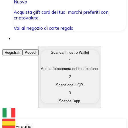
Nuovo
Acquista gift card dei tuoi marchi preferiti con
criptovalute.
Vai al negozio di carte regalo
Acquista Criptovalute
Registrati
Accedi
Scarica il nostro Wallet
1
Acquista le criptovalute che ti interessano in modo rapi
Apri la fotocamera del tuo telefono.
Vendi Criptovalute
2
Converti le tue criptovalute in valuta fiat quando ne ha
Scansiona il QR.
3
Scambia (Swap)
Scarica l'app.
Scambia una criptovaluta con un'altra istantaneamente
Wallet Bitnovo
Conserva le tue cripto in un Wallet self-custodial.
Español