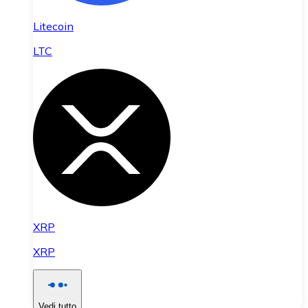
Litecoin
LTC
XRP
XRP
Vedi tutto