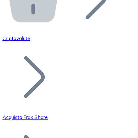
API Bitnovo
Integra la nostra API nel tuo ecosistema.
Diventa Rivenditore
Unisciti alla nostra rete di rivenditori e commercializza i
Criptovalute
Inserisci un Token
Aggiungi il token del tuo progetto al nostro servizio di
Acquista Frax Share
Bitcoin