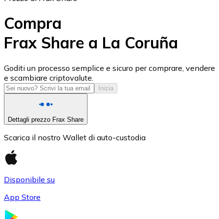
Compra
Frax Share a La Coruña
USD Coin
Goditi un processo semplice e sicuro per comprare, vendere
e scambiare criptovalute.
USDC
Inizia
Dettagli prezzo Frax Share
Scarica il nostro Wallet di auto-custodia
Disponibile su
App Store
Litecoin