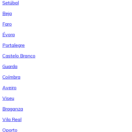
Setúbal
Beja
Faro
Évora
Portalegre
Castelo Branco
Guarda
Coímbra
Aveiro
Viseu
Braganza
Vila Real
Oporto