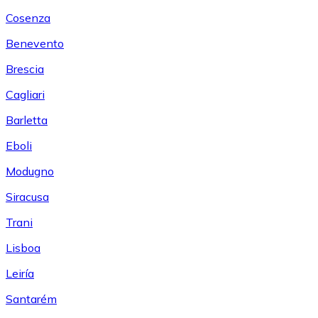
Cosenza
Benevento
Brescia
Cagliari
Barletta
Eboli
Modugno
Siracusa
Trani
Lisboa
Leiría
Santarém