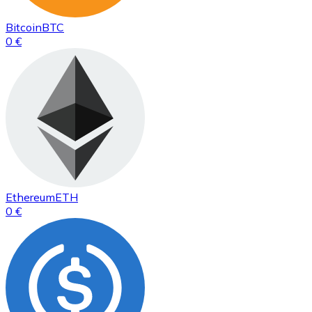
Bitcoin
BTC
0 €
Ethereum
ETH
0 €