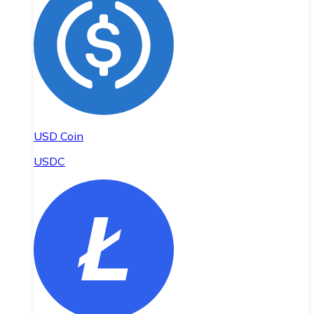
USD Coin
USDC