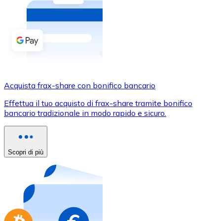
Acquista criptovalute in contanti e altri mezzi di pagam
Acquista con contanti
Bonifico SEPA
Aggiungi fondi al tuo conto Bitnovo o fai acquisti dirett
Acquista con bonifico bancario
Acquista frax-share con bonifico bancario
Carta di credito / debito
Effettua il tuo acquisto di frax-share tramite bonifico
Usa le carte Visa e Mastercard per acquistare criptovalut
bancario tradizionale in modo rapido e sicuro.
Acquista con carta
Negozio - Carte regalo
Scopri di più
Nuovo
Acquista gift card dei tuoi marchi preferiti con criptoval
Vai al negozio di carte regalo