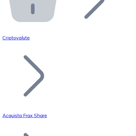
API Bitnovo
Integra la nostra API nel tuo ecosistema.
Diventa Rivenditore
Unisciti alla nostra rete di rivenditori e commercializza i
Criptovalute
Inserisci un Token
Aggiungi il token del tuo progetto al nostro servizio di
Acquista Frax Share
Bitcoin