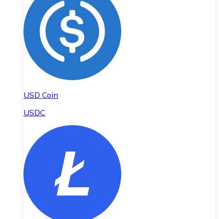
USD Coin
USDC