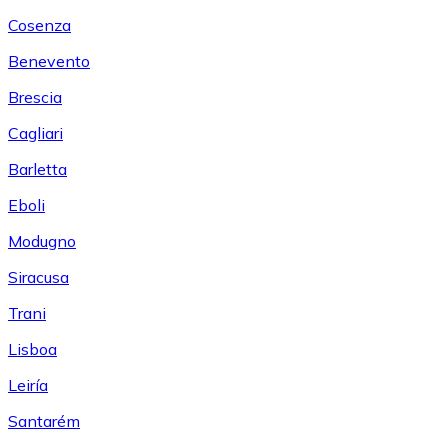
Cosenza
Benevento
Brescia
Cagliari
Barletta
Eboli
Modugno
Siracusa
Trani
Lisboa
Leiría
Santarém