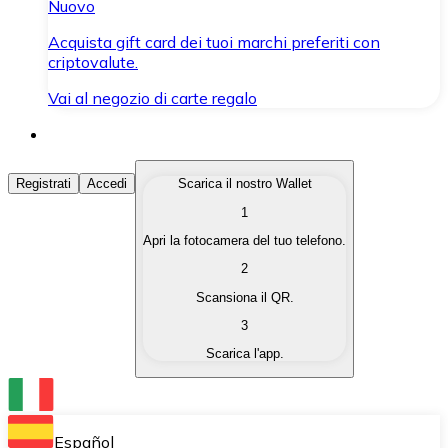
Nuovo
Acquista gift card dei tuoi marchi preferiti con
criptovalute.
Vai al negozio di carte regalo
Acquista Criptovalute
Registrati
Accedi
Scarica il nostro Wallet
1
Acquista le criptovalute che ti interessano in modo rapi
Apri la fotocamera del tuo telefono.
Vendi Criptovalute
2
Converti le tue criptovalute in valuta fiat quando ne ha
Scansiona il QR.
3
Scambia (Swap)
Scarica l'app.
Scambia una criptovaluta con un'altra istantaneamente
Wallet Bitnovo
Conserva le tue cripto in un Wallet self-custodial.
Español