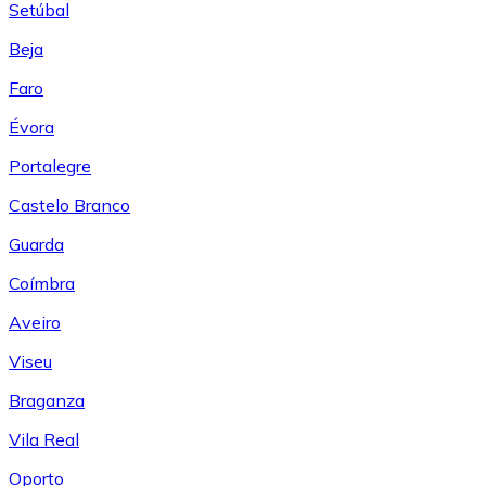
Setúbal
Beja
Faro
Évora
Portalegre
Castelo Branco
Guarda
Coímbra
Aveiro
Viseu
Braganza
Vila Real
Oporto