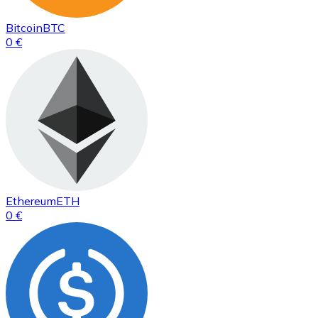
Bitcoin
BTC
0 €
Ethereum
ETH
0 €