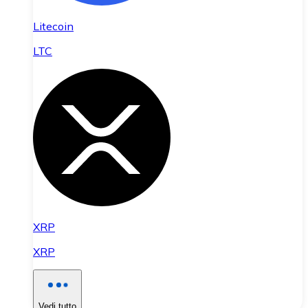
Litecoin
LTC
XRP
XRP
Vedi tutto