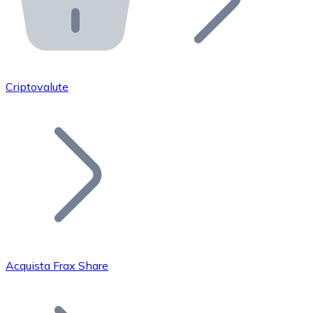
API Bitnovo
Integra la nostra API nel tuo ecosistema.
Diventa Rivenditore
Unisciti alla nostra rete di rivenditori e commercializza i
Criptovalute
Inserisci un Token
Aggiungi il token del tuo progetto al nostro servizio di
Acquista Frax Share
Bitcoin