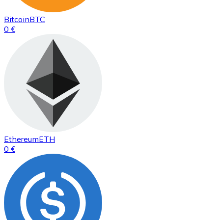
Bitcoin
BTC
0 €
Ethereum
ETH
0 €