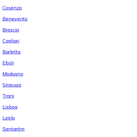
Cosenza
Benevento
Brescia
Cagliari
Barletta
Eboli
Modugno
Siracusa
Trani
Lisboa
Leiría
Santarém