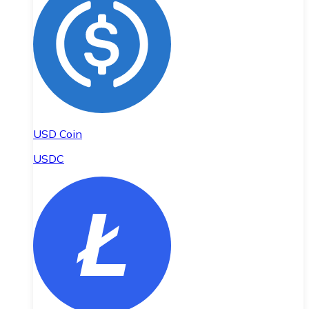
USD Coin
USDC