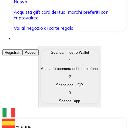
Nuovo
Acquista gift card dei tuoi marchi preferiti con
criptovalute.
Vai al negozio di carte regalo
Acquista Criptovalute
Registrati
Accedi
Scarica il nostro Wallet
1
Acquista le criptovalute che ti interessano in modo rapi
Apri la fotocamera del tuo telefono.
Vendi Criptovalute
2
Converti le tue criptovalute in valuta fiat quando ne ha
Scansiona il QR.
3
Scambia (Swap)
Scarica l'app.
Scambia una criptovaluta con un'altra istantaneamente
Wallet Bitnovo
Conserva le tue cripto in un Wallet self-custodial.
Español