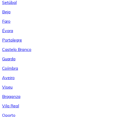
Setúbal
Beja
Faro
Évora
Portalegre
Castelo Branco
Guarda
Coímbra
Aveiro
Viseu
Braganza
Vila Real
Oporto