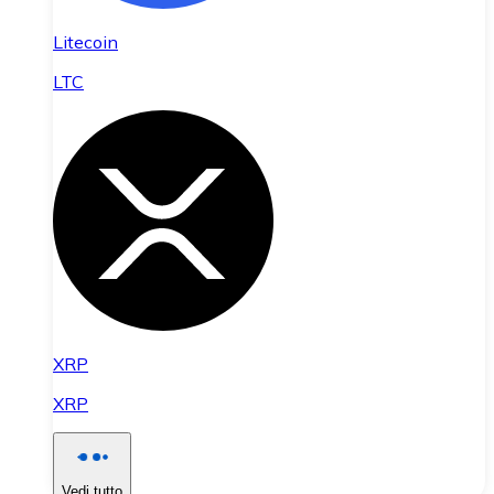
Litecoin
LTC
XRP
XRP
Vedi tutto