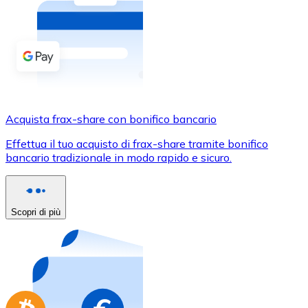
Acquista criptovalute in contanti e altri mezzi di pagam
Acquista con contanti
Bonifico SEPA
Aggiungi fondi al tuo conto Bitnovo o fai acquisti dirett
Acquista con bonifico bancario
Acquista frax-share con bonifico bancario
Carta di credito / debito
Effettua il tuo acquisto di frax-share tramite bonifico
Usa le carte Visa e Mastercard per acquistare criptovalut
bancario tradizionale in modo rapido e sicuro.
Acquista con carta
Negozio - Carte regalo
Scopri di più
Nuovo
Acquista gift card dei tuoi marchi preferiti con criptoval
Vai al negozio di carte regalo