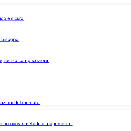
do e sicuro.
i bisogno.
e, senza complicazioni.
azioni del mercato.
 con un nuovo metodo di pagamento.