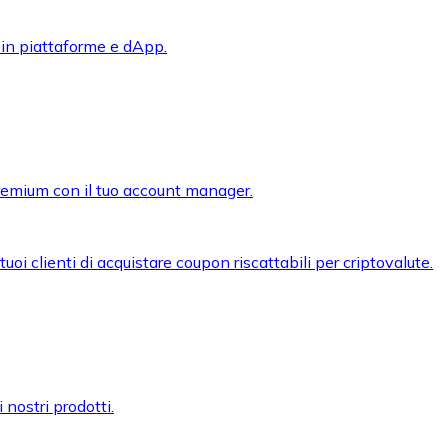
 in piattaforme e dApp.
premium con il tuo account manager.
oi clienti di acquistare coupon riscattabili per criptovalute.
 nostri prodotti.