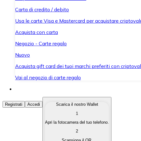
Carta di credito / debito
Usa le carte Visa e Mastercard per acquistare criptovalut
Acquista con carta
Negozio - Carte regalo
Nuovo
Acquista gift card dei tuoi marchi preferiti con criptoval
Vai al negozio di carte regalo
Acquista Criptovalute
Registrati
Accedi
Scarica il nostro Wallet
1
Acquista le criptovalute che ti interessano in modo rapi
Apri la fotocamera del tuo telefono.
Vendi Criptovalute
2
Converti le tue criptovalute in valuta fiat quando ne ha
Scansiona il QR.