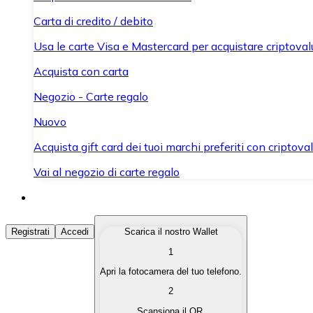
Carta di credito / debito
Usa le carte Visa e Mastercard per acquistare criptovalut
Acquista con carta
Negozio - Carte regalo
Nuovo
Acquista gift card dei tuoi marchi preferiti con criptoval
Vai al negozio di carte regalo
Acquista Criptovalute
Registrati
Accedi
Scarica il nostro Wallet
1
Acquista le criptovalute che ti interessano in modo rapi
Apri la fotocamera del tuo telefono.
Vendi Criptovalute
2
Converti le tue criptovalute in valuta fiat quando ne ha
Scansiona il QR.