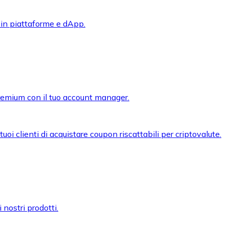
 in piattaforme e dApp.
premium con il tuo account manager.
oi clienti di acquistare coupon riscattabili per criptovalute.
 nostri prodotti.