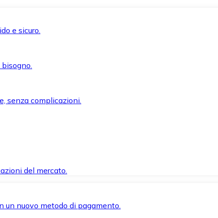
do e sicuro.
i bisogno.
e, senza complicazioni.
azioni del mercato.
 con un nuovo metodo di pagamento.