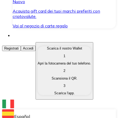
Nuovo
Acquista gift card dei tuoi marchi preferiti con
criptovalute.
Vai al negozio di carte regalo
Acquista Criptovalute
Registrati
Accedi
Scarica il nostro Wallet
1
Acquista le criptovalute che ti interessano in modo rapi
Apri la fotocamera del tuo telefono.
Vendi Criptovalute
2
Converti le tue criptovalute in valuta fiat quando ne ha
Scansiona il QR.
3
Scambia (Swap)
Scarica l'app.
Scambia una criptovaluta con un'altra istantaneamente
Wallet Bitnovo
Conserva le tue cripto in un Wallet self-custodial.
Español