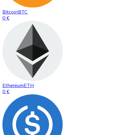
Bitcoin
BTC
0 €
Ethereum
ETH
0 €