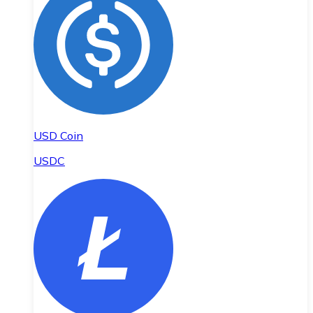
USD Coin
USDC