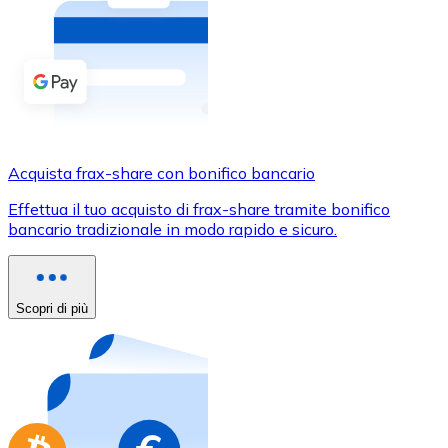
Acquista criptovalute in contanti e altri mezzi di pagam
Acquista con contanti
Bonifico SEPA
Aggiungi fondi al tuo conto Bitnovo o fai acquisti dirett
Acquista con bonifico bancario
Acquista frax-share con bonifico bancario
Carta di credito / debito
Effettua il tuo acquisto di frax-share tramite bonifico
Usa le carte Visa e Mastercard per acquistare criptovalut
bancario tradizionale in modo rapido e sicuro.
Acquista con carta
Negozio - Carte regalo
Scopri di più
Nuovo
Acquista gift card dei tuoi marchi preferiti con criptoval
Vai al negozio di carte regalo