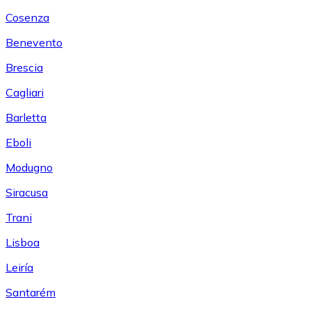
Cosenza
Benevento
Brescia
Cagliari
Barletta
Eboli
Modugno
Siracusa
Trani
Lisboa
Leiría
Santarém