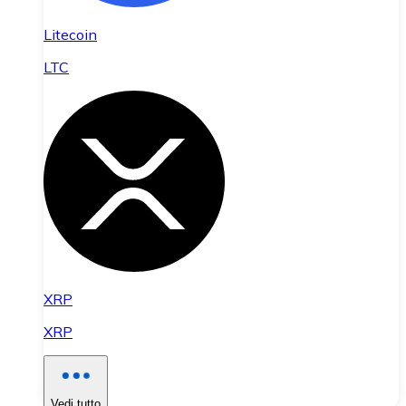
Litecoin
LTC
XRP
XRP
Vedi tutto