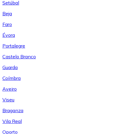
Setúbal
Beja
Faro
Évora
Portalegre
Castelo Branco
Guarda
Coímbra
Aveiro
Viseu
Braganza
Vila Real
Oporto