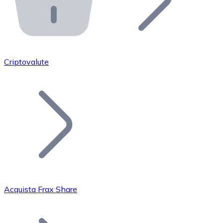
API Bitnovo
Integra la nostra API nel tuo ecosistema.
Diventa Rivenditore
Unisciti alla nostra rete di rivenditori e commercializza i
Criptovalute
Inserisci un Token
Aggiungi il token del tuo progetto al nostro servizio di
Acquista Frax Share
Bitcoin