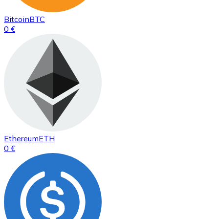
Bitcoin
BTC
0 €
Ethereum
ETH
0 €