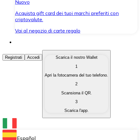
Nuovo
Acquista gift card dei tuoi marchi preferiti con
criptovalute.
Vai al negozio di carte regalo
Acquista Criptovalute
Registrati
Accedi
Scarica il nostro Wallet
1
Acquista le criptovalute che ti interessano in modo rapi
Apri la fotocamera del tuo telefono.
Vendi Criptovalute
2
Converti le tue criptovalute in valuta fiat quando ne ha
Scansiona il QR.
3
Scambia (Swap)
Scarica l'app.
Scambia una criptovaluta con un'altra istantaneamente
Wallet Bitnovo
Conserva le tue cripto in un Wallet self-custodial.
Español