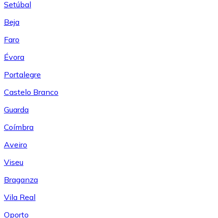
Setúbal
Beja
Faro
Évora
Portalegre
Castelo Branco
Guarda
Coímbra
Aveiro
Viseu
Braganza
Vila Real
Oporto