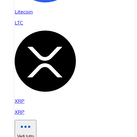
Litecoin
LTC
XRP
XRP
Vedi tutto