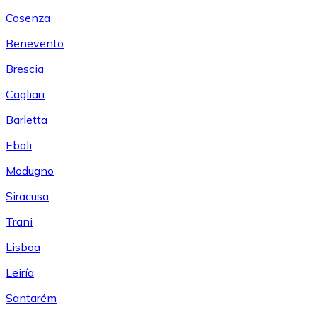
Cosenza
Benevento
Brescia
Cagliari
Barletta
Eboli
Modugno
Siracusa
Trani
Lisboa
Leiría
Santarém