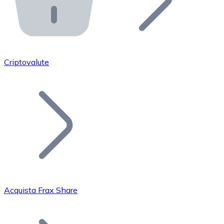
API Bitnovo
Integra la nostra API nel tuo ecosistema.
Diventa Rivenditore
Unisciti alla nostra rete di rivenditori e commercializza i
Criptovalute
Inserisci un Token
Aggiungi il token del tuo progetto al nostro servizio di
Acquista Frax Share
Bitcoin