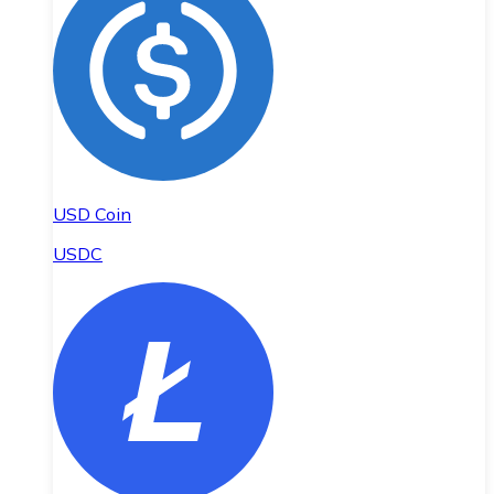
USD Coin
USDC