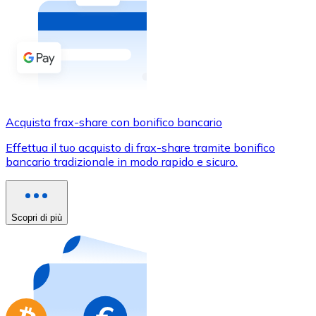
Acquista criptovalute in contanti e altri mezzi di pagam
Acquista con contanti
Bonifico SEPA
Aggiungi fondi al tuo conto Bitnovo o fai acquisti dirett
Acquista con bonifico bancario
Acquista frax-share con bonifico bancario
Carta di credito / debito
Effettua il tuo acquisto di frax-share tramite bonifico
Usa le carte Visa e Mastercard per acquistare criptovalut
bancario tradizionale in modo rapido e sicuro.
Acquista con carta
Negozio - Carte regalo
Scopri di più
Nuovo
Acquista gift card dei tuoi marchi preferiti con criptoval
Vai al negozio di carte regalo