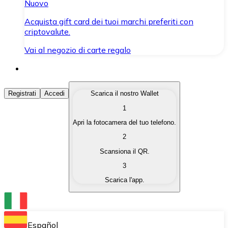
Nuovo
Acquista gift card dei tuoi marchi preferiti con
criptovalute.
Vai al negozio di carte regalo
Acquista Criptovalute
Registrati
Accedi
Scarica il nostro Wallet
1
Acquista le criptovalute che ti interessano in modo rapi
Apri la fotocamera del tuo telefono.
Vendi Criptovalute
2
Converti le tue criptovalute in valuta fiat quando ne ha
Scansiona il QR.
3
Scambia (Swap)
Scarica l'app.
Scambia una criptovaluta con un'altra istantaneamente
Wallet Bitnovo
Conserva le tue cripto in un Wallet self-custodial.
Español