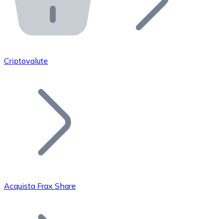
API Bitnovo
Integra la nostra API nel tuo ecosistema.
Diventa Rivenditore
Unisciti alla nostra rete di rivenditori e commercializza i
Criptovalute
Inserisci un Token
Aggiungi il token del tuo progetto al nostro servizio di
Acquista Frax Share
Bitcoin