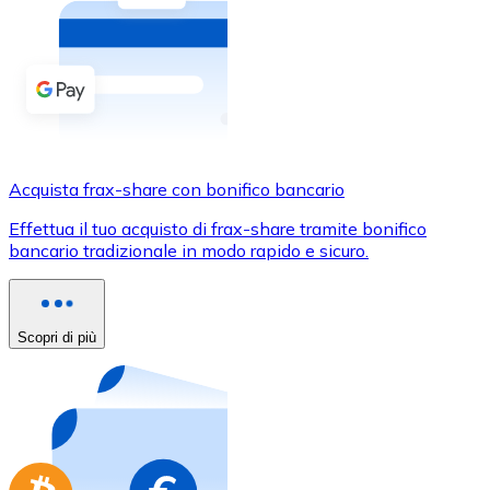
Acquista criptovalute in contanti e altri mezzi di pagam
Acquista con contanti
Bonifico SEPA
Aggiungi fondi al tuo conto Bitnovo o fai acquisti dirett
Acquista con bonifico bancario
Acquista frax-share con bonifico bancario
Carta di credito / debito
Effettua il tuo acquisto di frax-share tramite bonifico
Usa le carte Visa e Mastercard per acquistare criptovalut
bancario tradizionale in modo rapido e sicuro.
Acquista con carta
Negozio - Carte regalo
Scopri di più
Nuovo
Acquista gift card dei tuoi marchi preferiti con criptoval
Vai al negozio di carte regalo