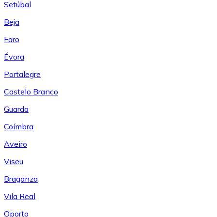
Setúbal
Beja
Faro
Évora
Portalegre
Castelo Branco
Guarda
Coímbra
Aveiro
Viseu
Braganza
Vila Real
Oporto