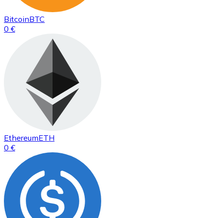
Bitcoin
BTC
0 €
Ethereum
ETH
0 €