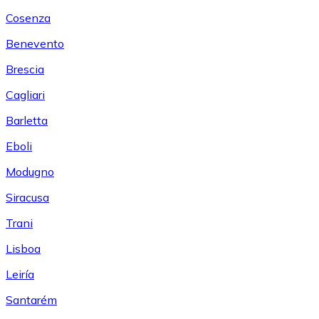
Cosenza
Benevento
Brescia
Cagliari
Barletta
Eboli
Modugno
Siracusa
Trani
Lisboa
Leiría
Santarém