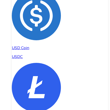
USD Coin
USDC