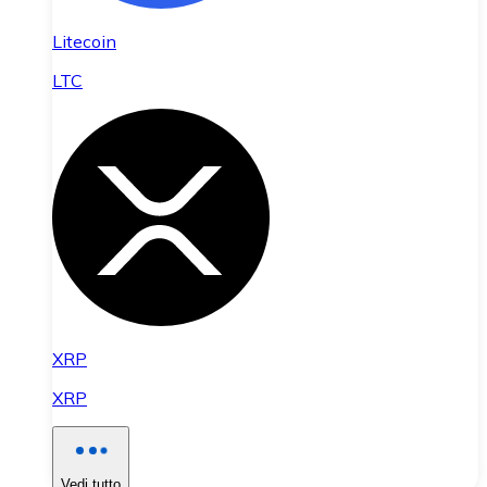
Litecoin
LTC
XRP
XRP
Vedi tutto