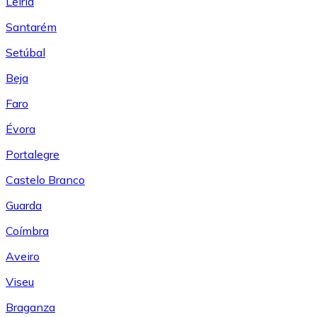
Leiría
Santarém
Setúbal
Beja
Faro
Évora
Portalegre
Castelo Branco
Guarda
Coímbra
Aveiro
Viseu
Braganza