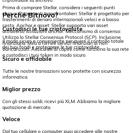
Prima di comprare Stellar, considera i seguenti punti
Perché Bitnovo?
chiave: Pagamenti transfrontalieri: Stellar è progettato per
trasferimenti di denaro internazionali veloci e a basso
costo. Anchor e asset: Stellar supporta vari asset
Custodisci le tue criptovalute
attraverso istituzioni anchor. Meccanismo di consenso:
Utilizza lo Stellar Consensus Protocol (SCP). Inclusione
Il modo sicuro e conveniente per avere il controllo totale
finanziaria: Mira a fornire servizi finanziari ai non
dei tuoi fondi e proteggere le tue criptovalute.
bancarizzati. Assicurati di capire come funziona la sua rete
e custodisci i tuoi token in modo sicuro.
Sicuro e affidabile
Tutte le nostre transazioni sono protette con sicurezza
informatica.
Miglior prezzo
Con gli stessi soldi, ricevi più XLM. Abbiamo la migliore
quotazione di mercato.
Veloce
Dal tuo cellulare o computer puoi accedere alle nostre