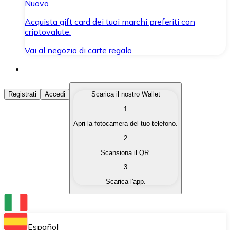
Nuovo
Acquista gift card dei tuoi marchi preferiti con
criptovalute.
Vai al negozio di carte regalo
Acquista Criptovalute
Registrati
Accedi
Scarica il nostro Wallet
1
Acquista le criptovalute che ti interessano in modo rapi
Apri la fotocamera del tuo telefono.
Vendi Criptovalute
2
Converti le tue criptovalute in valuta fiat quando ne ha
Scansiona il QR.
3
Scambia (Swap)
Scarica l'app.
Scambia una criptovaluta con un'altra istantaneamente
Wallet Bitnovo
Conserva le tue cripto in un Wallet self-custodial.
Español