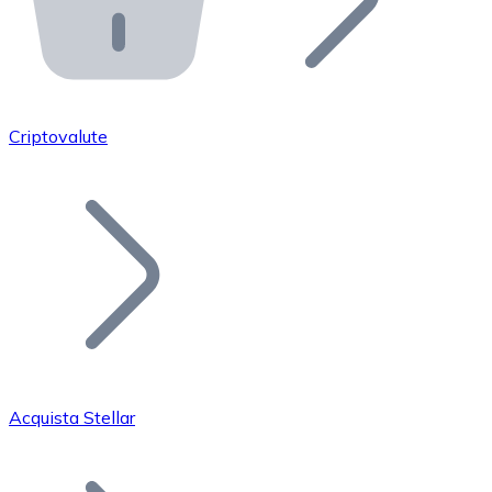
API Bitnovo
Integra la nostra API nel tuo ecosistema.
Diventa Rivenditore
Unisciti alla nostra rete di rivenditori e commercializza i
Criptovalute
Inserisci un Token
Aggiungi il token del tuo progetto al nostro servizio di
Acquista Stellar
Bitcoin