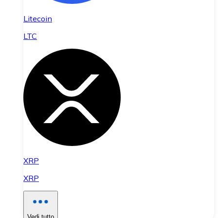
Litecoin
LTC
XRP
XRP
Vedi tutto