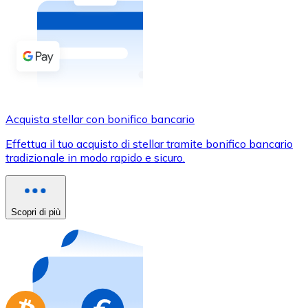
Acquista criptovalute in contanti e altri mezzi di pagam
Acquista con contanti
Bonifico SEPA
Aggiungi fondi al tuo conto Bitnovo o fai acquisti dirett
Acquista con bonifico bancario
Acquista stellar con bonifico bancario
Carta di credito / debito
Effettua il tuo acquisto di stellar tramite bonifico bancario
Usa le carte Visa e Mastercard per acquistare criptovalut
tradizionale in modo rapido e sicuro.
Acquista con carta
Negozio - Carte regalo
Scopri di più
Nuovo
Acquista gift card dei tuoi marchi preferiti con criptoval
Vai al negozio di carte regalo