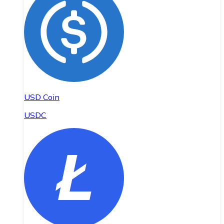
USD Coin
USDC