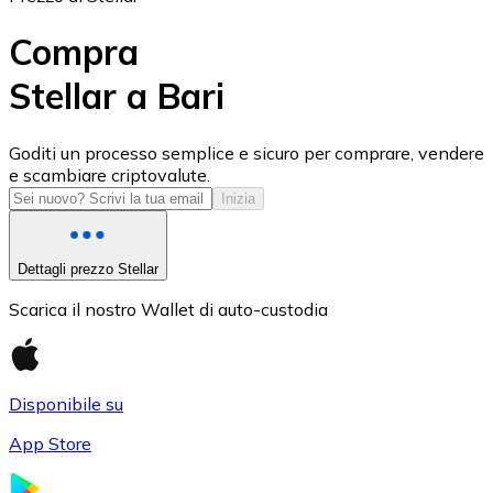
Compra
Stellar a Bari
USD Coin
Goditi un processo semplice e sicuro per comprare, vendere
e scambiare criptovalute.
USDC
Inizia
Dettagli prezzo Stellar
Scarica il nostro Wallet di auto-custodia
Disponibile su
App Store
Litecoin