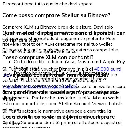
Ti raccontiamo tutto quello che devi sapere
Come posso comprare Stellar su Bitnovo?
Comprare XLM su Bitnovo è rapido e sicuro. Devi solo
Quali metodi di pagamento sono disponibili per
creare un account gratuito, verificare la tua identità e
selezionare il tuo metodo di pagamento preferito. Puoi
comprare XLM?
ricevere i tuoi token XLM direttamente nel tuo wallet
Bitnovo o inviarli a qualsiasi wallet esterno compatibile.
Su Bitnovo puoi comprare Stellar con:
Posso comprare XLM con contanti?
Carta di credito o debito (Visa, Mastercard, Apple Pay,
Google Pay)
Sì. Puoi acquistare voucher Bitnovo in più di
40.000 punti
Bonifico bancario (SEPA o SEPA istantaneo)
Dove posso conservare i miei token XLM?
fisici
distribuiti in tutta Europa. Una volta ottenuto il tuo
Acquisto in contanti tramite voucher Bitnovo
voucher, riscattalo facilmente da questa pagina:
www.bitnovo.com/buy/cash/stellar/
Registrandoti su Bitnovo, ottieni accesso a un wallet sicuro
Devo verificare la mia identità per comprare
dove puoi conservare, ricevere e gestire i tuoi token XLM
direttamente. Puoi anche trasferire i tuoi XLM a un wallet
XLM?
esterno compatibile, come Stellar Account Viewer, Lobstr
o Ledger.
Sì. Per rispettare le normative europee e garantire la
Cosa dovrei considerare prima di comprare
sicurezza delle operazioni, è obbligatorio registrarsi e
verificare la propria identità prima di effettuare acquisti di
Stellar?
criptovalute su Bitnovo.