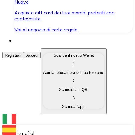
Nuovo
Acquista gift card dei tuoi marchi preferiti con
criptovalute.
Vai al negozio di carte regalo
Acquista Criptovalute
Registrati
Accedi
Scarica il nostro Wallet
1
Acquista le criptovalute che ti interessano in modo rapi
Apri la fotocamera del tuo telefono.
Vendi Criptovalute
2
Converti le tue criptovalute in valuta fiat quando ne ha
Scansiona il QR.
3
Scambia (Swap)
Scarica l'app.
Scambia una criptovaluta con un'altra istantaneamente
Wallet Bitnovo
Conserva le tue cripto in un Wallet self-custodial.
Español