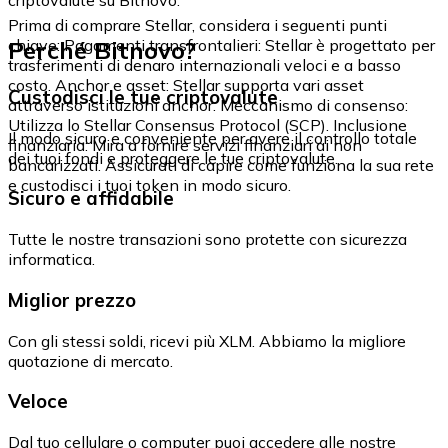
Prima di comprare Stellar, considera i seguenti punti
Perché Bitnovo?
chiave: Pagamenti transfrontalieri: Stellar è progettato per
trasferimenti di denaro internazionali veloci e a basso
costo. Anchor e asset: Stellar supporta vari asset
Custodisci le tue criptovalute
attraverso istituzioni anchor. Meccanismo di consenso:
Utilizza lo Stellar Consensus Protocol (SCP). Inclusione
Il modo sicuro e conveniente per avere il controllo totale
finanziaria: Mira a fornire servizi finanziari ai non
dei tuoi fondi e proteggere le tue criptovalute.
bancarizzati. Assicurati di capire come funziona la sua rete
e custodisci i tuoi token in modo sicuro.
Sicuro e affidabile
Tutte le nostre transazioni sono protette con sicurezza
informatica.
Miglior prezzo
Con gli stessi soldi, ricevi più XLM. Abbiamo la migliore
quotazione di mercato.
Veloce
Dal tuo cellulare o computer puoi accedere alle nostre