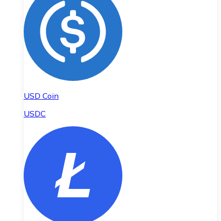
USD Coin
USDC