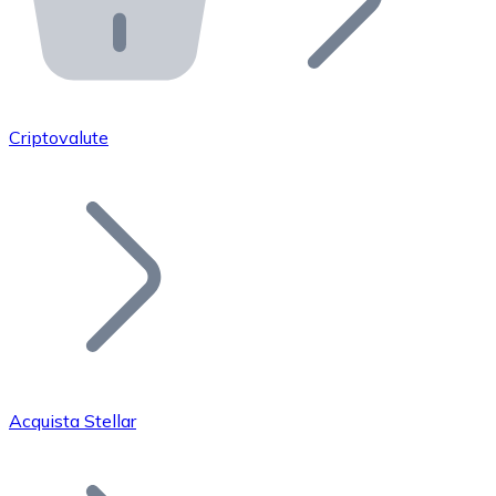
API Bitnovo
Integra la nostra API nel tuo ecosistema.
Diventa Rivenditore
Unisciti alla nostra rete di rivenditori e commercializza i
Criptovalute
Inserisci un Token
Aggiungi il token del tuo progetto al nostro servizio di
Acquista Stellar
Bitcoin