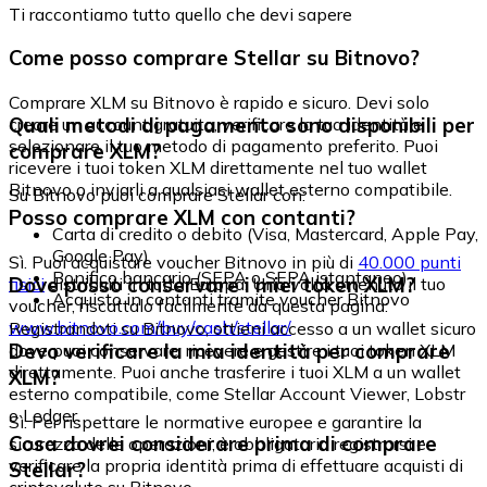
Ti raccontiamo tutto quello che devi sapere
Come posso comprare Stellar su Bitnovo?
Comprare XLM su Bitnovo è rapido e sicuro. Devi solo
Quali metodi di pagamento sono disponibili per
creare un account gratuito, verificare la tua identità e
selezionare il tuo metodo di pagamento preferito. Puoi
comprare XLM?
ricevere i tuoi token XLM direttamente nel tuo wallet
Bitnovo o inviarli a qualsiasi wallet esterno compatibile.
Su Bitnovo puoi comprare Stellar con:
Posso comprare XLM con contanti?
Carta di credito o debito (Visa, Mastercard, Apple Pay,
Google Pay)
Sì. Puoi acquistare voucher Bitnovo in più di
40.000 punti
Bonifico bancario (SEPA o SEPA istantaneo)
Dove posso conservare i miei token XLM?
fisici
distribuiti in tutta Europa. Una volta ottenuto il tuo
Acquisto in contanti tramite voucher Bitnovo
voucher, riscattalo facilmente da questa pagina:
www.bitnovo.com/buy/cash/stellar/
Registrandoti su Bitnovo, ottieni accesso a un wallet sicuro
Devo verificare la mia identità per comprare
dove puoi conservare, ricevere e gestire i tuoi token XLM
direttamente. Puoi anche trasferire i tuoi XLM a un wallet
XLM?
esterno compatibile, come Stellar Account Viewer, Lobstr
o Ledger.
Sì. Per rispettare le normative europee e garantire la
Cosa dovrei considerare prima di comprare
sicurezza delle operazioni, è obbligatorio registrarsi e
verificare la propria identità prima di effettuare acquisti di
Stellar?
criptovalute su Bitnovo.