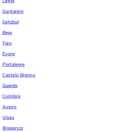
Leiría
Santarém
Setúbal
Beja
Faro
Évora
Portalegre
Castelo Branco
Guarda
Coímbra
Aveiro
Viseu
Braganza