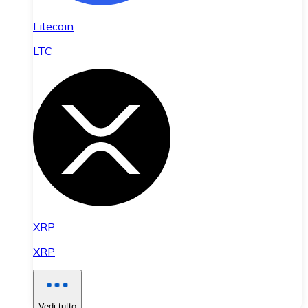
Litecoin
LTC
XRP
XRP
Vedi tutto