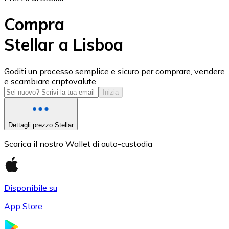
Compra
Stellar a Lisboa
USD Coin
Goditi un processo semplice e sicuro per comprare, vendere
e scambiare criptovalute.
USDC
Inizia
Dettagli prezzo Stellar
Scarica il nostro Wallet di auto-custodia
Disponibile su
App Store
Litecoin