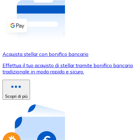
Acquista criptovalute in contanti e altri mezzi di pagam
Acquista con contanti
Bonifico SEPA
Aggiungi fondi al tuo conto Bitnovo o fai acquisti dirett
Acquista con bonifico bancario
Acquista stellar con bonifico bancario
Carta di credito / debito
Effettua il tuo acquisto di stellar tramite bonifico bancario
Usa le carte Visa e Mastercard per acquistare criptovalut
tradizionale in modo rapido e sicuro.
Acquista con carta
Negozio - Carte regalo
Scopri di più
Nuovo
Acquista gift card dei tuoi marchi preferiti con criptoval
Vai al negozio di carte regalo