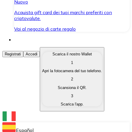
Nuovo
Acquista gift card dei tuoi marchi preferiti con
criptovalute.
Vai al negozio di carte regalo
Acquista Criptovalute
Registrati
Accedi
Scarica il nostro Wallet
1
Acquista le criptovalute che ti interessano in modo rapi
Apri la fotocamera del tuo telefono.
Vendi Criptovalute
2
Converti le tue criptovalute in valuta fiat quando ne ha
Scansiona il QR.
3
Scambia (Swap)
Scarica l'app.
Scambia una criptovaluta con un'altra istantaneamente
Wallet Bitnovo
Conserva le tue cripto in un Wallet self-custodial.
Español