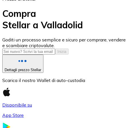
Compra
Stellar a Valladolid
USD Coin
Goditi un processo semplice e sicuro per comprare, vendere
e scambiare criptovalute.
USDC
Inizia
Dettagli prezzo Stellar
Scarica il nostro Wallet di auto-custodia
Disponibile su
App Store
Litecoin