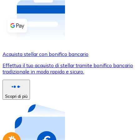
Acquista criptovalute in contanti e altri mezzi di pagam
Acquista con contanti
Bonifico SEPA
Aggiungi fondi al tuo conto Bitnovo o fai acquisti dirett
Acquista con bonifico bancario
Acquista stellar con bonifico bancario
Carta di credito / debito
Effettua il tuo acquisto di stellar tramite bonifico bancario
Usa le carte Visa e Mastercard per acquistare criptovalut
tradizionale in modo rapido e sicuro.
Acquista con carta
Negozio - Carte regalo
Scopri di più
Nuovo
Acquista gift card dei tuoi marchi preferiti con criptoval
Vai al negozio di carte regalo