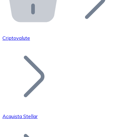
API Bitnovo
Integra la nostra API nel tuo ecosistema.
Diventa Rivenditore
Unisciti alla nostra rete di rivenditori e commercializza i
Criptovalute
Inserisci un Token
Aggiungi il token del tuo progetto al nostro servizio di
Acquista Stellar
Bitcoin