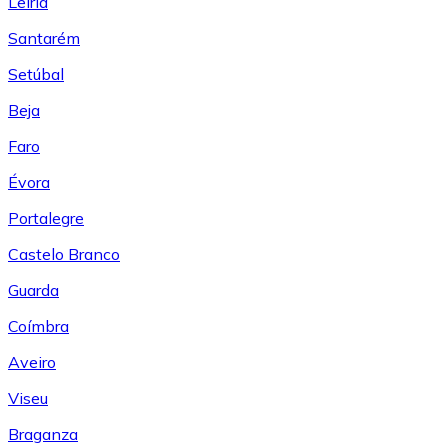
Leiría
Santarém
Setúbal
Beja
Faro
Évora
Portalegre
Castelo Branco
Guarda
Coímbra
Aveiro
Viseu
Braganza