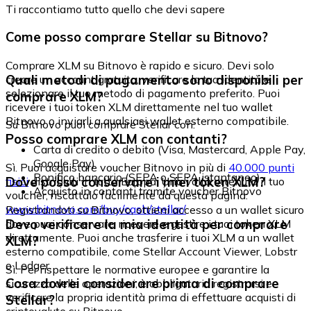
Ti raccontiamo tutto quello che devi sapere
Come posso comprare Stellar su Bitnovo?
Comprare XLM su Bitnovo è rapido e sicuro. Devi solo
Quali metodi di pagamento sono disponibili per
creare un account gratuito, verificare la tua identità e
selezionare il tuo metodo di pagamento preferito. Puoi
comprare XLM?
ricevere i tuoi token XLM direttamente nel tuo wallet
Bitnovo o inviarli a qualsiasi wallet esterno compatibile.
Su Bitnovo puoi comprare Stellar con:
Posso comprare XLM con contanti?
Carta di credito o debito (Visa, Mastercard, Apple Pay,
Google Pay)
Sì. Puoi acquistare voucher Bitnovo in più di
40.000 punti
Bonifico bancario (SEPA o SEPA istantaneo)
Dove posso conservare i miei token XLM?
fisici
distribuiti in tutta Europa. Una volta ottenuto il tuo
Acquisto in contanti tramite voucher Bitnovo
voucher, riscattalo facilmente da questa pagina:
www.bitnovo.com/buy/cash/stellar/
Registrandoti su Bitnovo, ottieni accesso a un wallet sicuro
Devo verificare la mia identità per comprare
dove puoi conservare, ricevere e gestire i tuoi token XLM
direttamente. Puoi anche trasferire i tuoi XLM a un wallet
XLM?
esterno compatibile, come Stellar Account Viewer, Lobstr
o Ledger.
Sì. Per rispettare le normative europee e garantire la
Cosa dovrei considerare prima di comprare
sicurezza delle operazioni, è obbligatorio registrarsi e
verificare la propria identità prima di effettuare acquisti di
Stellar?
criptovalute su Bitnovo.