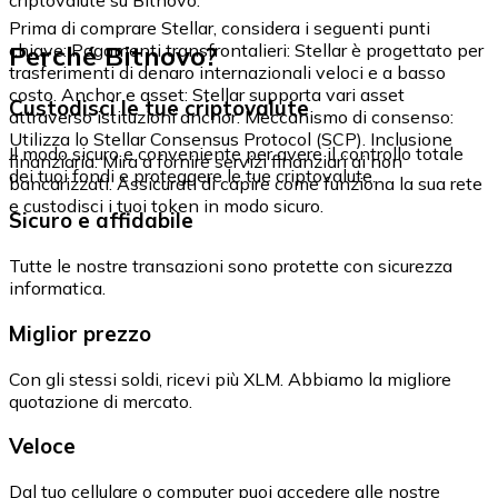
Prima di comprare Stellar, considera i seguenti punti
Perché Bitnovo?
chiave: Pagamenti transfrontalieri: Stellar è progettato per
trasferimenti di denaro internazionali veloci e a basso
costo. Anchor e asset: Stellar supporta vari asset
Custodisci le tue criptovalute
attraverso istituzioni anchor. Meccanismo di consenso:
Utilizza lo Stellar Consensus Protocol (SCP). Inclusione
Il modo sicuro e conveniente per avere il controllo totale
finanziaria: Mira a fornire servizi finanziari ai non
dei tuoi fondi e proteggere le tue criptovalute.
bancarizzati. Assicurati di capire come funziona la sua rete
e custodisci i tuoi token in modo sicuro.
Sicuro e affidabile
Tutte le nostre transazioni sono protette con sicurezza
informatica.
Miglior prezzo
Con gli stessi soldi, ricevi più XLM. Abbiamo la migliore
quotazione di mercato.
Veloce
Dal tuo cellulare o computer puoi accedere alle nostre