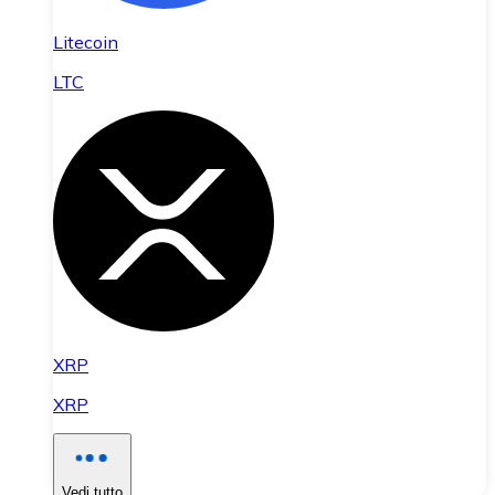
Litecoin
LTC
XRP
XRP
Vedi tutto