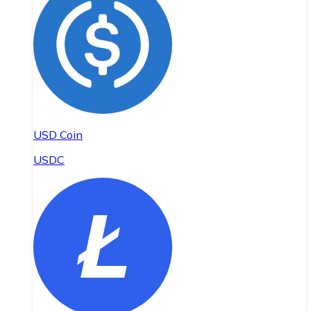
USD Coin
USDC