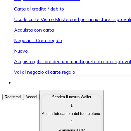
Carta di credito / debito
Usa le carte Visa e Mastercard per acquistare criptovalut
Acquista con carta
Negozio - Carte regalo
Nuovo
Acquista gift card dei tuoi marchi preferiti con criptoval
Vai al negozio di carte regalo
Acquista Criptovalute
Registrati
Accedi
Scarica il nostro Wallet
1
Acquista le criptovalute che ti interessano in modo rapi
Apri la fotocamera del tuo telefono.
Vendi Criptovalute
2
Converti le tue criptovalute in valuta fiat quando ne ha
Scansiona il QR.