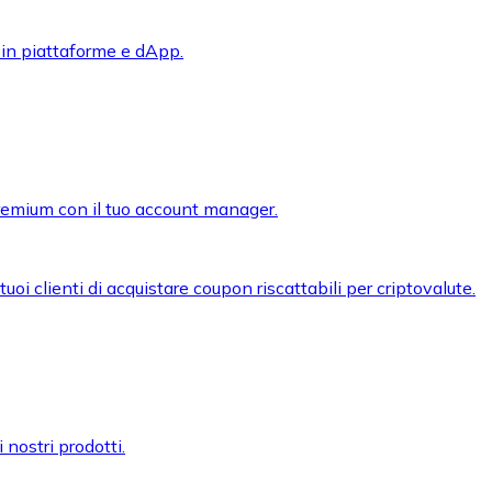
 in piattaforme e dApp.
premium con il tuo account manager.
oi clienti di acquistare coupon riscattabili per criptovalute.
 nostri prodotti.