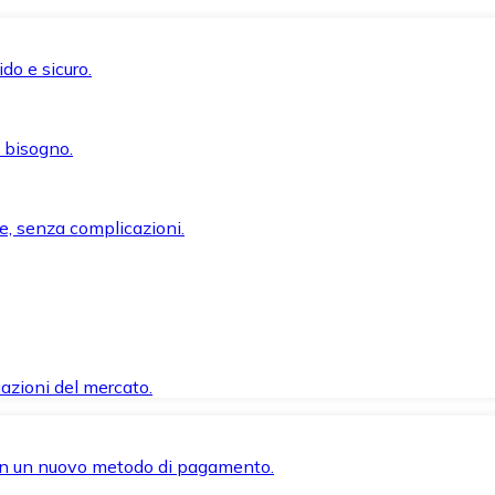
do e sicuro.
i bisogno.
e, senza complicazioni.
azioni del mercato.
 con un nuovo metodo di pagamento.