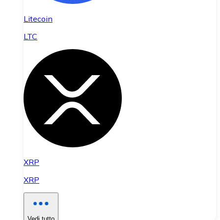
Litecoin
LTC
XRP
XRP
Vedi tutto