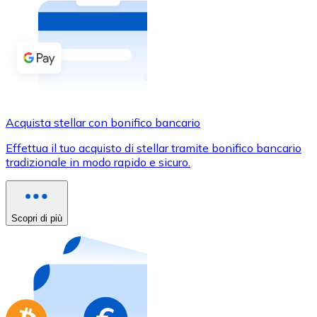
Acquista criptovalute in contanti e altri mezzi di pagam
Acquista con contanti
Bonifico SEPA
Aggiungi fondi al tuo conto Bitnovo o fai acquisti dirett
Acquista con bonifico bancario
Acquista stellar con bonifico bancario
Carta di credito / debito
Effettua il tuo acquisto di stellar tramite bonifico bancario
Usa le carte Visa e Mastercard per acquistare criptovalut
tradizionale in modo rapido e sicuro.
Acquista con carta
Negozio - Carte regalo
Scopri di più
Nuovo
Acquista gift card dei tuoi marchi preferiti con criptoval
Vai al negozio di carte regalo