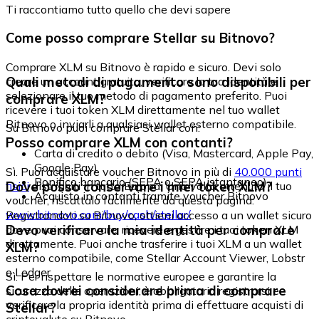
Ti raccontiamo tutto quello che devi sapere
Come posso comprare Stellar su Bitnovo?
Comprare XLM su Bitnovo è rapido e sicuro. Devi solo
Quali metodi di pagamento sono disponibili per
creare un account gratuito, verificare la tua identità e
selezionare il tuo metodo di pagamento preferito. Puoi
comprare XLM?
ricevere i tuoi token XLM direttamente nel tuo wallet
Bitnovo o inviarli a qualsiasi wallet esterno compatibile.
Su Bitnovo puoi comprare Stellar con:
Posso comprare XLM con contanti?
Carta di credito o debito (Visa, Mastercard, Apple Pay,
Google Pay)
Sì. Puoi acquistare voucher Bitnovo in più di
40.000 punti
Bonifico bancario (SEPA o SEPA istantaneo)
Dove posso conservare i miei token XLM?
fisici
distribuiti in tutta Europa. Una volta ottenuto il tuo
Acquisto in contanti tramite voucher Bitnovo
voucher, riscattalo facilmente da questa pagina:
www.bitnovo.com/buy/cash/stellar/
Registrandoti su Bitnovo, ottieni accesso a un wallet sicuro
Devo verificare la mia identità per comprare
dove puoi conservare, ricevere e gestire i tuoi token XLM
direttamente. Puoi anche trasferire i tuoi XLM a un wallet
XLM?
esterno compatibile, come Stellar Account Viewer, Lobstr
o Ledger.
Sì. Per rispettare le normative europee e garantire la
Cosa dovrei considerare prima di comprare
sicurezza delle operazioni, è obbligatorio registrarsi e
verificare la propria identità prima di effettuare acquisti di
Stellar?
criptovalute su Bitnovo.