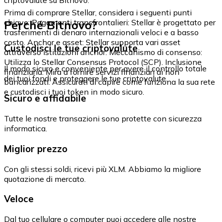
Prima di comprare Stellar, considera i seguenti punti
Perché Bitnovo?
chiave: Pagamenti transfrontalieri: Stellar è progettato per
trasferimenti di denaro internazionali veloci e a basso
costo. Anchor e asset: Stellar supporta vari asset
Custodisci le tue criptovalute
attraverso istituzioni anchor. Meccanismo di consenso:
Utilizza lo Stellar Consensus Protocol (SCP). Inclusione
Il modo sicuro e conveniente per avere il controllo totale
finanziaria: Mira a fornire servizi finanziari ai non
dei tuoi fondi e proteggere le tue criptovalute.
bancarizzati. Assicurati di capire come funziona la sua rete
e custodisci i tuoi token in modo sicuro.
Sicuro e affidabile
Tutte le nostre transazioni sono protette con sicurezza
informatica.
Miglior prezzo
Con gli stessi soldi, ricevi più XLM. Abbiamo la migliore
quotazione di mercato.
Veloce
Dal tuo cellulare o computer puoi accedere alle nostre