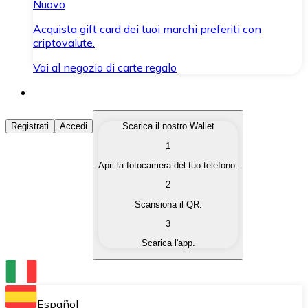
Nuovo
Acquista gift card dei tuoi marchi preferiti con
criptovalute.
Vai al negozio di carte regalo
Acquista Criptovalute
Registrati
Accedi
Scarica il nostro Wallet
1
Acquista le criptovalute che ti interessano in modo rapi
Apri la fotocamera del tuo telefono.
Vendi Criptovalute
2
Converti le tue criptovalute in valuta fiat quando ne ha
Scansiona il QR.
3
Scambia (Swap)
Scarica l'app.
Scambia una criptovaluta con un'altra istantaneamente
Wallet Bitnovo
Conserva le tue cripto in un Wallet self-custodial.
Español