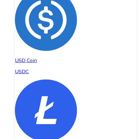
USD Coin
USDC