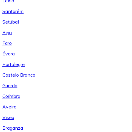
Leiría
Santarém
Setúbal
Beja
Faro
Évora
Portalegre
Castelo Branco
Guarda
Coímbra
Aveiro
Viseu
Braganza