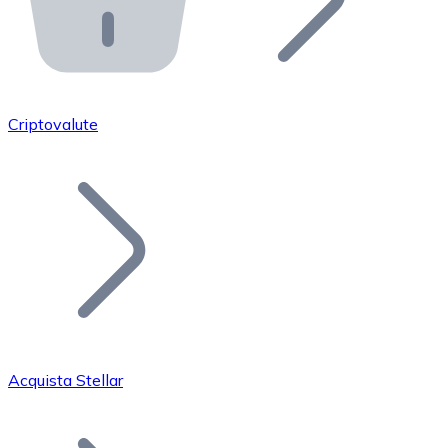
API Bitnovo
Integra la nostra API nel tuo ecosistema.
Diventa Rivenditore
Unisciti alla nostra rete di rivenditori e commercializza i
Criptovalute
Inserisci un Token
Aggiungi il token del tuo progetto al nostro servizio di
Acquista Stellar
Bitcoin