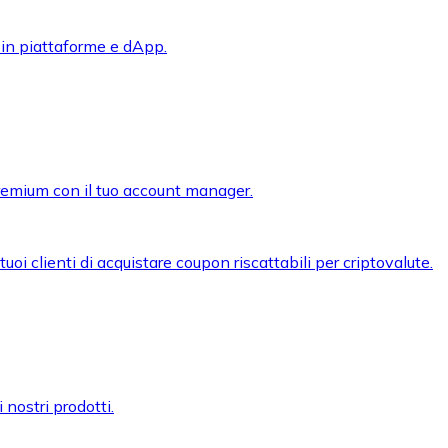
 in piattaforme e dApp.
premium con il tuo account manager.
oi clienti di acquistare coupon riscattabili per criptovalute.
 nostri prodotti.