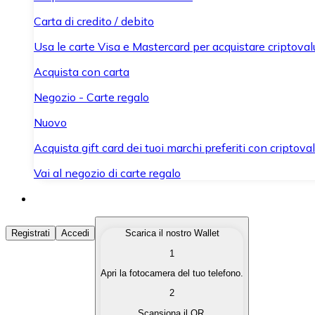
Carta di credito / debito
Usa le carte Visa e Mastercard per acquistare criptovalut
Acquista con carta
Negozio - Carte regalo
Nuovo
Acquista gift card dei tuoi marchi preferiti con criptoval
Vai al negozio di carte regalo
Acquista Criptovalute
Registrati
Accedi
Scarica il nostro Wallet
1
Acquista le criptovalute che ti interessano in modo rapi
Apri la fotocamera del tuo telefono.
Vendi Criptovalute
2
Converti le tue criptovalute in valuta fiat quando ne ha
Scansiona il QR.