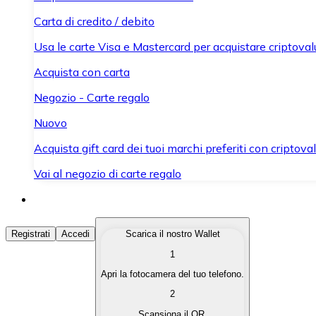
Carta di credito / debito
Usa le carte Visa e Mastercard per acquistare criptovalut
Acquista con carta
Negozio - Carte regalo
Nuovo
Acquista gift card dei tuoi marchi preferiti con criptoval
Vai al negozio di carte regalo
Acquista Criptovalute
Registrati
Accedi
Scarica il nostro Wallet
1
Acquista le criptovalute che ti interessano in modo rapi
Apri la fotocamera del tuo telefono.
Vendi Criptovalute
2
Converti le tue criptovalute in valuta fiat quando ne ha
Scansiona il QR.