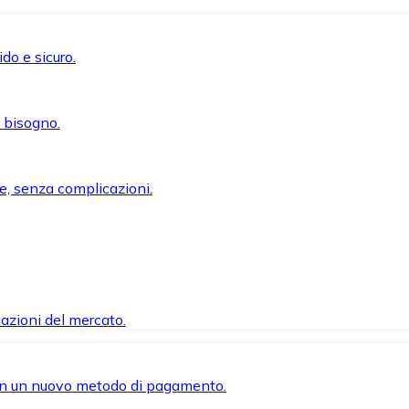
do e sicuro.
i bisogno.
e, senza complicazioni.
azioni del mercato.
 con un nuovo metodo di pagamento.