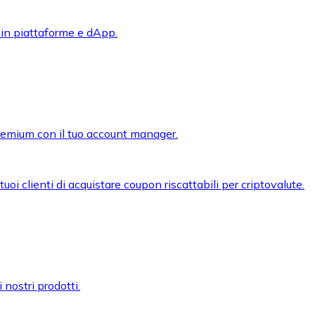
 in piattaforme e dApp.
premium con il tuo account manager.
oi clienti di acquistare coupon riscattabili per criptovalute.
 nostri prodotti.