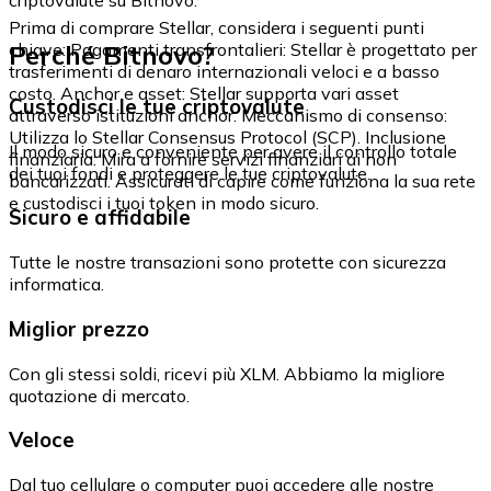
Prima di comprare Stellar, considera i seguenti punti
Perché Bitnovo?
chiave: Pagamenti transfrontalieri: Stellar è progettato per
trasferimenti di denaro internazionali veloci e a basso
costo. Anchor e asset: Stellar supporta vari asset
Custodisci le tue criptovalute
attraverso istituzioni anchor. Meccanismo di consenso:
Utilizza lo Stellar Consensus Protocol (SCP). Inclusione
Il modo sicuro e conveniente per avere il controllo totale
finanziaria: Mira a fornire servizi finanziari ai non
dei tuoi fondi e proteggere le tue criptovalute.
bancarizzati. Assicurati di capire come funziona la sua rete
e custodisci i tuoi token in modo sicuro.
Sicuro e affidabile
Tutte le nostre transazioni sono protette con sicurezza
informatica.
Miglior prezzo
Con gli stessi soldi, ricevi più XLM. Abbiamo la migliore
quotazione di mercato.
Veloce
Dal tuo cellulare o computer puoi accedere alle nostre