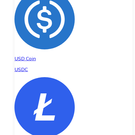
USD Coin
USDC