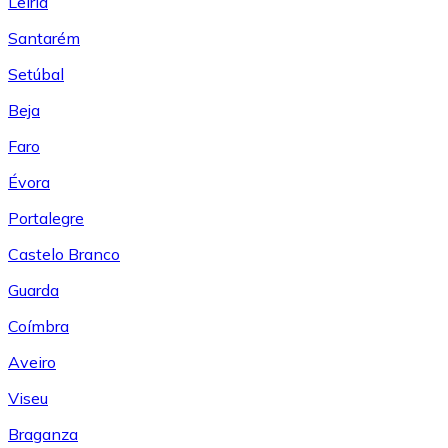
Leiría
Santarém
Setúbal
Beja
Faro
Évora
Portalegre
Castelo Branco
Guarda
Coímbra
Aveiro
Viseu
Braganza