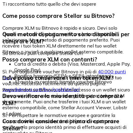
Ti raccontiamo tutto quello che devi sapere
Come posso comprare Stellar su Bitnovo?
Comprare XLM su Bitnovo è rapido e sicuro. Devi solo
Quali metodi di pagamento sono disponibili per
creare un account gratuito, verificare la tua identità e
selezionare il tuo metodo di pagamento preferito. Puoi
comprare XLM?
ricevere i tuoi token XLM direttamente nel tuo wallet
Bitnovo o inviarli a qualsiasi wallet esterno compatibile.
Su Bitnovo puoi comprare Stellar con:
Posso comprare XLM con contanti?
Carta di credito o debito (Visa, Mastercard, Apple Pay,
Google Pay)
Sì. Puoi acquistare voucher Bitnovo in più di
40.000 punti
Bonifico bancario (SEPA o SEPA istantaneo)
Dove posso conservare i miei token XLM?
fisici
distribuiti in tutta Europa. Una volta ottenuto il tuo
Acquisto in contanti tramite voucher Bitnovo
voucher, riscattalo facilmente da questa pagina:
www.bitnovo.com/buy/cash/stellar/
Registrandoti su Bitnovo, ottieni accesso a un wallet sicuro
Devo verificare la mia identità per comprare
dove puoi conservare, ricevere e gestire i tuoi token XLM
direttamente. Puoi anche trasferire i tuoi XLM a un wallet
XLM?
esterno compatibile, come Stellar Account Viewer, Lobstr
o Ledger.
Sì. Per rispettare le normative europee e garantire la
Cosa dovrei considerare prima di comprare
sicurezza delle operazioni, è obbligatorio registrarsi e
verificare la propria identità prima di effettuare acquisti di
Stellar?
criptovalute su Bitnovo.