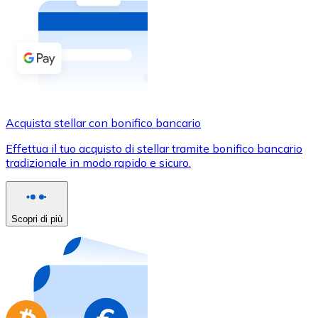
Acquista criptovalute in contanti e altri mezzi di pagam
Acquista con contanti
Bonifico SEPA
Aggiungi fondi al tuo conto Bitnovo o fai acquisti dirett
Acquista con bonifico bancario
Acquista stellar con bonifico bancario
Carta di credito / debito
Effettua il tuo acquisto di stellar tramite bonifico bancario
Usa le carte Visa e Mastercard per acquistare criptovalut
tradizionale in modo rapido e sicuro.
Acquista con carta
Negozio - Carte regalo
Scopri di più
Nuovo
Acquista gift card dei tuoi marchi preferiti con criptoval
Vai al negozio di carte regalo