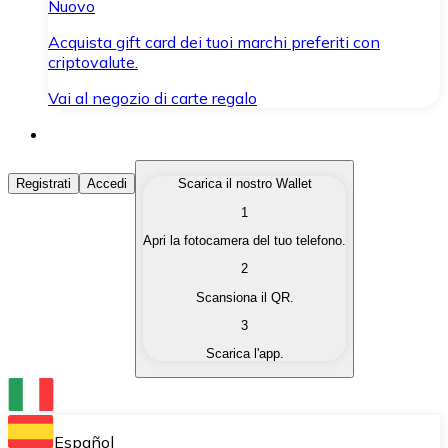
Nuovo
Acquista gift card dei tuoi marchi preferiti con
criptovalute.
Vai al negozio di carte regalo
Acquista Criptovalute
Registrati
Accedi
Scarica il nostro Wallet
1
Acquista le criptovalute che ti interessano in modo rapi
Apri la fotocamera del tuo telefono.
Vendi Criptovalute
2
Converti le tue criptovalute in valuta fiat quando ne ha
Scansiona il QR.
3
Scambia (Swap)
Scarica l'app.
Scambia una criptovaluta con un'altra istantaneamente
Wallet Bitnovo
Conserva le tue cripto in un Wallet self-custodial.
Español