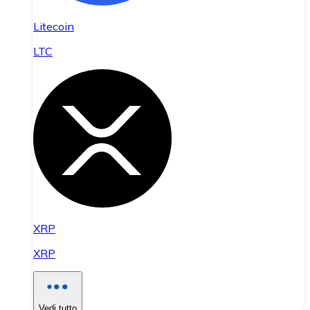
Litecoin
LTC
XRP
XRP
Vedi tutto