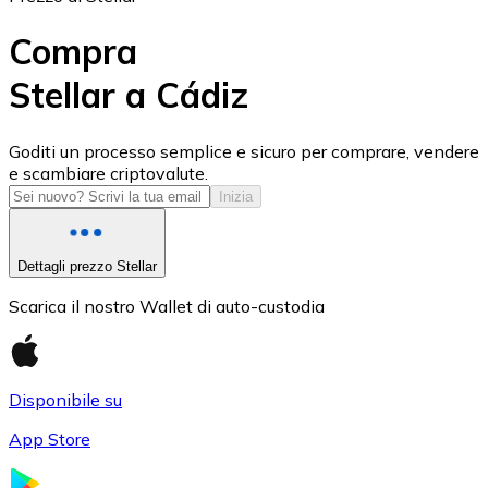
Compra
Stellar a Cádiz
USD Coin
Goditi un processo semplice e sicuro per comprare, vendere
e scambiare criptovalute.
USDC
Inizia
Dettagli prezzo Stellar
Scarica il nostro Wallet di auto-custodia
Disponibile su
App Store
Litecoin