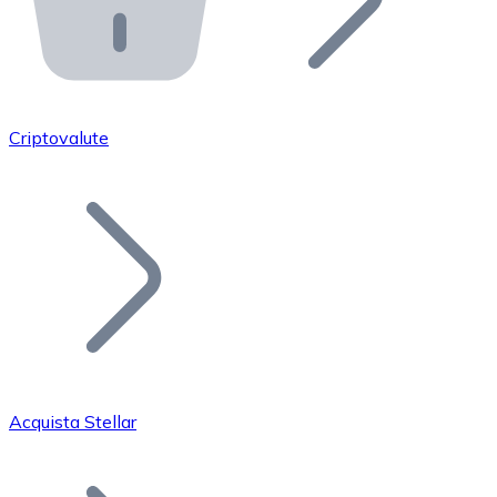
API Bitnovo
Integra la nostra API nel tuo ecosistema.
Diventa Rivenditore
Unisciti alla nostra rete di rivenditori e commercializza i
Criptovalute
Inserisci un Token
Aggiungi il token del tuo progetto al nostro servizio di
Acquista Stellar
Bitcoin