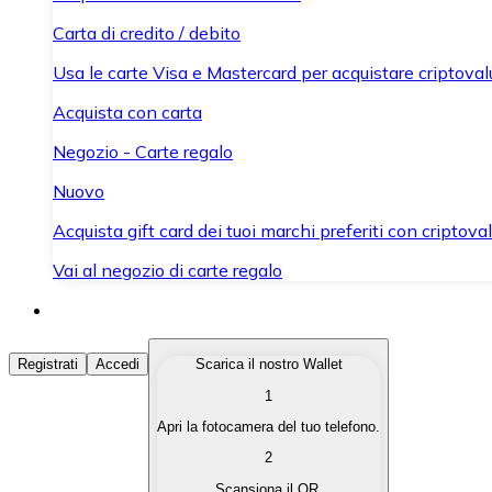
Carta di credito / debito
Usa le carte Visa e Mastercard per acquistare criptovalut
Acquista con carta
Negozio - Carte regalo
Nuovo
Acquista gift card dei tuoi marchi preferiti con criptoval
Vai al negozio di carte regalo
Acquista Criptovalute
Registrati
Accedi
Scarica il nostro Wallet
1
Acquista le criptovalute che ti interessano in modo rapi
Apri la fotocamera del tuo telefono.
Vendi Criptovalute
2
Converti le tue criptovalute in valuta fiat quando ne ha
Scansiona il QR.