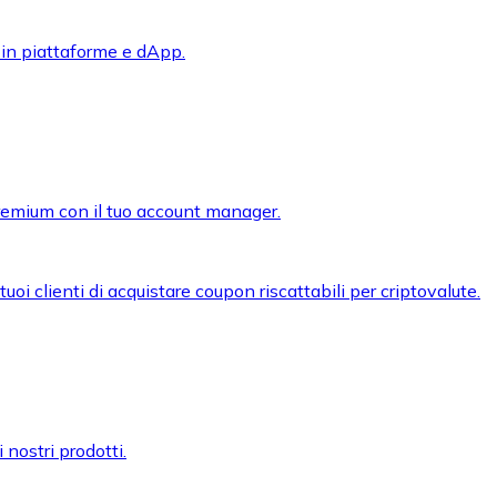
 in piattaforme e dApp.
premium con il tuo account manager.
oi clienti di acquistare coupon riscattabili per criptovalute.
 nostri prodotti.