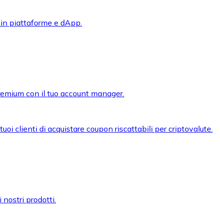
 in piattaforme e dApp.
premium con il tuo account manager.
oi clienti di acquistare coupon riscattabili per criptovalute.
 nostri prodotti.