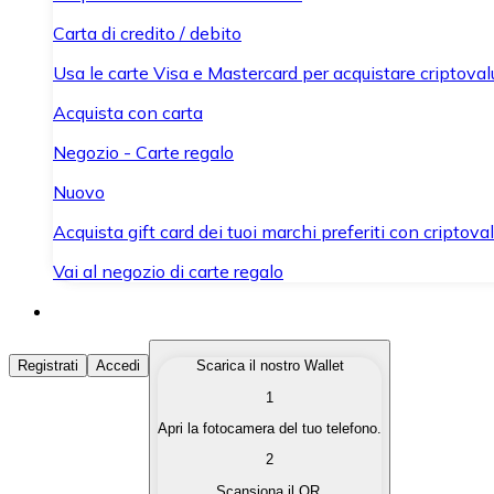
Carta di credito / debito
Usa le carte Visa e Mastercard per acquistare criptovalut
Acquista con carta
Negozio - Carte regalo
Nuovo
Acquista gift card dei tuoi marchi preferiti con criptoval
Vai al negozio di carte regalo
Acquista Criptovalute
Registrati
Accedi
Scarica il nostro Wallet
1
Acquista le criptovalute che ti interessano in modo rapi
Apri la fotocamera del tuo telefono.
Vendi Criptovalute
2
Converti le tue criptovalute in valuta fiat quando ne ha
Scansiona il QR.