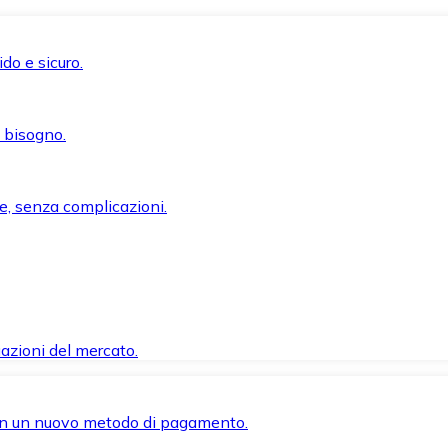
do e sicuro.
i bisogno.
e, senza complicazioni.
azioni del mercato.
 con un nuovo metodo di pagamento.